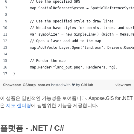
	// Use the specified SRS
	map.SpatialReferenceSystem = SpatialReferenceSyst
	// Use the specified style to draw lines
	// We also have styles for points, lines, and sur
	var symbolizer = new SimpleLine() {Width = Measur
	// Open a layer and add to the map
	map.Add(VectorLayer.Open("land.osm", Drivers.OsmX
	// Render the map
	map.Render("land_out.png", Renderers.Png);
}
Showcase-CSharp-osm.cs
hosted with ❤ by
GitHub
view raw
이 샘플은 일반적인 가능성을 보여줍니다. Aspose.GIS for .NET
은
지도 렌더링
에 광범위한 기능을 제공합니다.
플랫폼 - .NET / C#