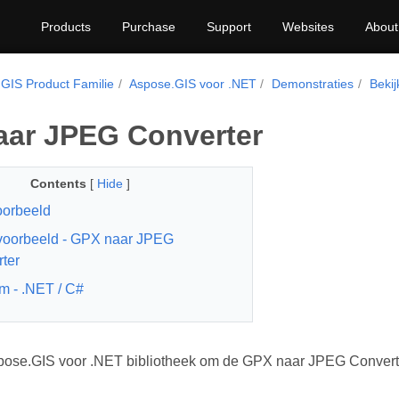
Products
Purchase
Support
Websites
About
GIS Product Familie
Aspose.GIS voor .NET
Demonstraties
Bekij
ar JPEG Converter
Contents
[
Hide
]
oorbeeld
voorbeeld - GPX naar JPEG
ter
rm - .NET / C#
pose.GIS voor .NET bibliotheek om de GPX naar JPEG Converte