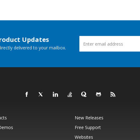
Product Updates
rectly delivered to your mailbox.
ucts
New Releases
 Demos
Free Support
Websites