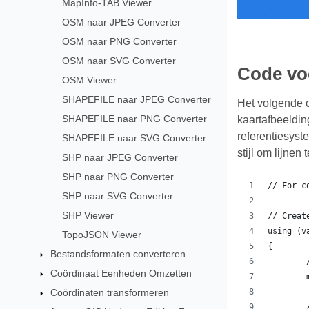
MapInfo-TAB Viewer
OSM naar JPEG Converter
OSM naar PNG Converter
OSM naar SVG Converter
Code vo
OSM Viewer
SHAPEFILE naar JPEG Converter
Het volgende 
SHAPEFILE naar PNG Converter
kaartafbeeldin
referentiesyst
SHAPEFILE naar SVG Converter
stijl om lijnen
SHP naar JPEG Converter
SHP naar PNG Converter
// For c
SHP naar SVG Converter
SHP Viewer
// Creat
using (v
TopoJSON Viewer
{
Bestandsformaten converteren
Coördinaat Eenheden Omzetten
Coördinaten transformeren