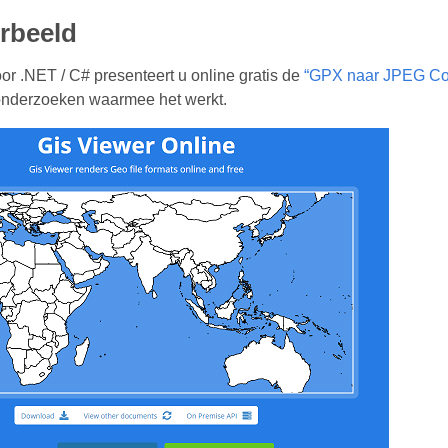
rbeeld
r .NET / C# presenteert u online gratis de
“GPX naar JPEG Con
 onderzoeken waarmee het werkt.