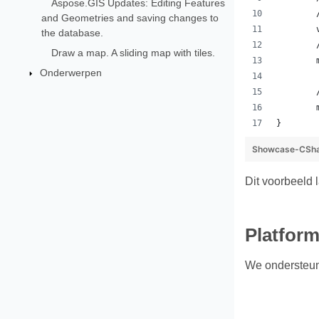
Aspose.GIS Updates: Editing Features
and Geometries and saving changes to
the database.
Draw a map. A sliding map with tiles.
Onderwerpen
}
Showcase-CSha
Dit voorbeeld 
Platform
We ondersteun