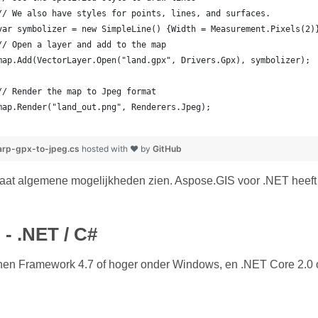
	// We also have styles for points, lines, and surfaces.
	var symbolizer = new SimpleLine() {Width = Measurement.Pixels(2)
	// Open a layer and add to the map
	map.Add(VectorLayer.Open("land.gpx", Drivers.Gpx), symbolizer);
	// Render the map to Jpeg format
	map.Render("land_out.png", Renderers.Jpeg);
rp-gpx-to-jpeg.cs
hosted with ❤ by
GitHub
laat algemene mogelijkheden zien. Aspose.GIS voor .NET heeft
 - .NET / C#
en Framework 4.7 of hoger onder Windows, en .NET Core 2.0 o