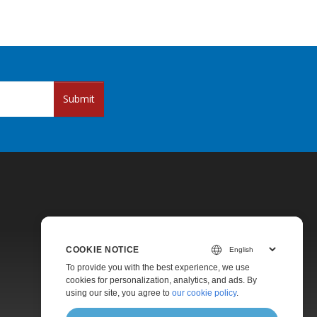
Submit
COOKIE NOTICE
Pricing
To provide you with the best experience, we use
cookies for personalization, analytics, and ads. By
Paid Support
using our site, you agree to
our cookie policy
.
About