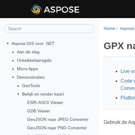
Home
Aspose.
GPX na
Aspose.GIS voor .NET
Aan de slag
Ontwikkelaarsgids
Micro Apps
Live v
Demonstraties
Code 
GeoTools
Conver
Bekijk en render kaart
Platfo
ESRI-ASCII Viewer
GDB Viewer
GeoJSON naar JPEG Converter
Gebruik de As
GeoJSON naar PNG Converter