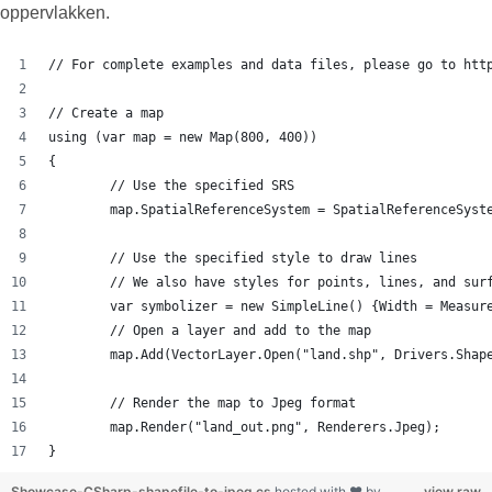
oppervlakken.
// For complete examples and data files, please go to htt
// Create a map
using (var map = new Map(800, 400))
{
	// Use the specified SRS
	map.SpatialReferenceSystem = SpatialReferenceSyst
	// Use the specified style to draw lines
	// We also have styles for points, lines, and sur
	var symbolizer = new SimpleLine() {Width = Measur
	// Open a layer and add to the map
	map.Add(VectorLayer.Open("land.shp", Drivers.Shap
	// Render the map to Jpeg format
	map.Render("land_out.png", Renderers.Jpeg);
}
Showcase-CSharp-shapefile-to-jpeg.cs
hosted with ❤ by
view raw