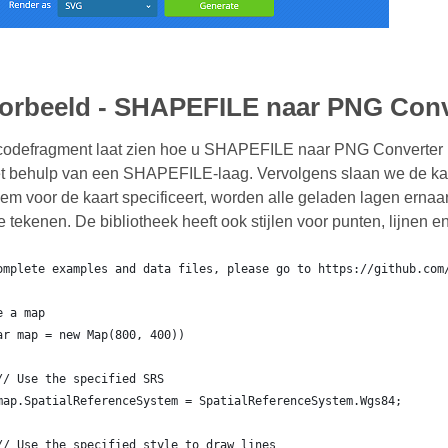
orbeeld - SHAPEFILE naar PNG Conv
codefragment laat zien hoe u SHAPEFILE naar PNG Converter 
 behulp van een SHAPEFILE-laag. Vervolgens slaan we de kaart
eem voor de kaart specificeert, worden alle geladen lagen erna
 te tekenen. De bibliotheek heeft ook stijlen voor punten, lijnen 
omplete examples and data files, please go to https://github.com
e a map
ar map = new Map(800, 400))
	// Use the specified SRS
	map.SpatialReferenceSystem = SpatialReferenceSystem.Wgs84;
	// Use the specified style to draw lines