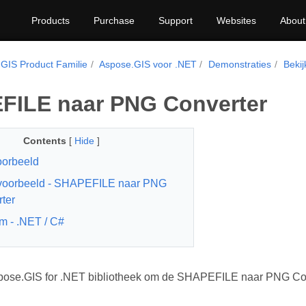
Products
Purchase
Support
Websites
About
GIS Product Familie
Aspose.GIS voor .NET
Demonstraties
Bekij
FILE naar PNG Converter
Contents
[
Hide
]
oorbeeld
voorbeeld - SHAPEFILE naar PNG
ter
rm - .NET / C#
pose.GIS for .NET bibliotheek om de SHAPEFILE naar PNG Con