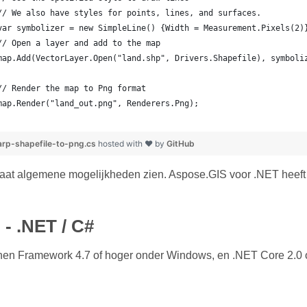
	// We also have styles for points, lines, and surfaces.
	var symbolizer = new SimpleLine() {Width = Measurement.Pixels(2)
	// Open a layer and add to the map
	map.Add(VectorLayer.Open("land.shp", Drivers.Shapefile), symboli
	// Render the map to Png format
	map.Render("land_out.png", Renderers.Png);
rp-shapefile-to-png.cs
hosted with ❤ by
GitHub
laat algemene mogelijkheden zien. Aspose.GIS voor .NET heeft
 - .NET / C#
en Framework 4.7 of hoger onder Windows, en .NET Core 2.0 o