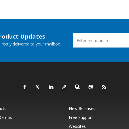
Product Updates
rectly delivered to your mailbox.
ucts
New Releases
 Demos
Free Support
Websites