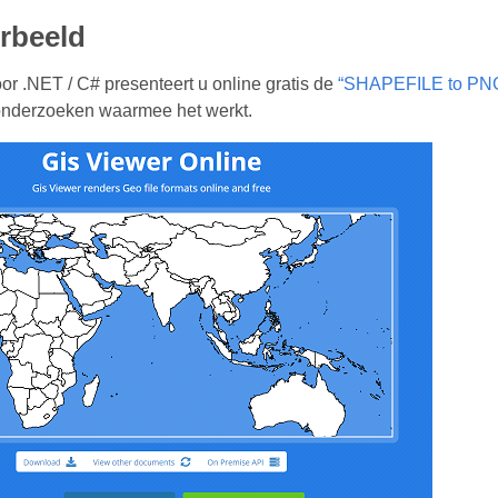
rbeeld
r .NET / C# presenteert u online gratis de
“SHAPEFILE to PNG
 onderzoeken waarmee het werkt.