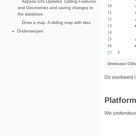
Aspose.GIS Updates: Editing Features
and Geometries and saving changes to
the database.
Draw a map. A sliding map with tiles.
Onderwerpen
}
Showcase-CSha
Dit voorbeeld 
Platform
We ondersteun