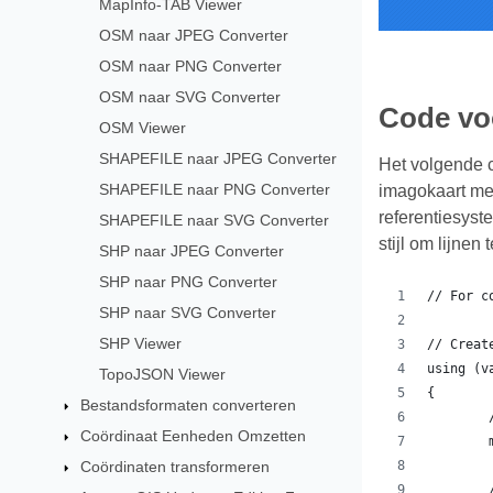
MapInfo-TAB Viewer
OSM naar JPEG Converter
OSM naar PNG Converter
OSM naar SVG Converter
Code vo
OSM Viewer
SHAPEFILE naar JPEG Converter
Het volgende 
SHAPEFILE naar PNG Converter
imagokaart met
referentiesyst
SHAPEFILE naar SVG Converter
stijl om lijnen
SHP naar JPEG Converter
SHP naar PNG Converter
// For c
SHP naar SVG Converter
SHP Viewer
// Creat
using (v
TopoJSON Viewer
{
Bestandsformaten converteren
Coördinaat Eenheden Omzetten
Coördinaten transformeren