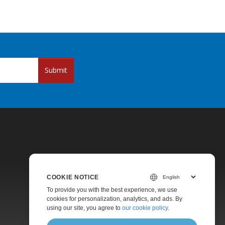
Submit
COOKIE NOTICE
Pricing
To provide you with the best experience, we use
cookies for personalization, analytics, and ads. By
Paid Support
using our site, you agree to
our cookie policy
.
About