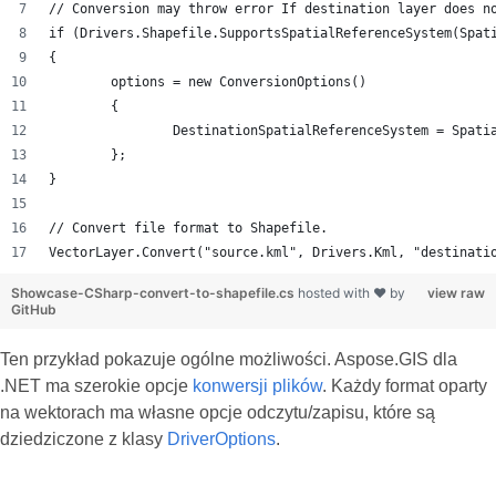
// Conversion may throw error If destination layer does n
if (Drivers.Shapefile.SupportsSpatialReferenceSystem(Spat
{
	options = new ConversionOptions()
	{
		DestinationSpatialReferenceSystem = Spat
	};
}
// Convert file format to Shapefile.
VectorLayer.Convert("source.kml", Drivers.Kml, "destinati
Showcase-CSharp-convert-to-shapefile.cs
hosted with ❤ by
view raw
GitHub
Ten przykład pokazuje ogólne możliwości. Aspose.GIS dla
.NET ma szerokie opcje
konwersji plików
. Każdy format oparty
na wektorach ma własne opcje odczytu/zapisu, które są
dziedziczone z klasy
DriverOptions
.