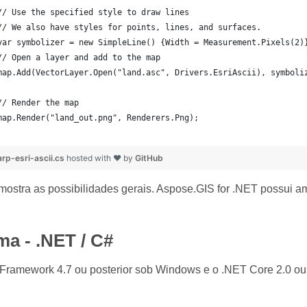
	// Use the specified style to draw lines
	// We also have styles for points, lines, and surfaces.
	var symbolizer = new SimpleLine() {Width = Measurement.Pixels(2)
	// Open a layer and add to the map
	map.Add(VectorLayer.Open("land.asc", Drivers.EsriAscii), symboli
	// Render the map
	map.Render("land_out.png", Renderers.Png);
p-esri-ascii.cs
hosted with ❤ by
GitHub
ostra as possibilidades gerais. Aspose.GIS for .NET possui a
ma - .NET / C#
Framework 4.7 ou posterior sob Windows e o .NET Core 2.0 ou