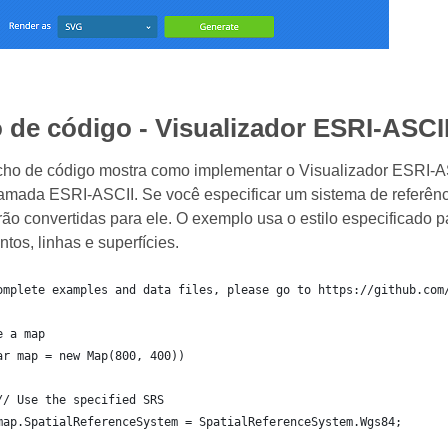
de código - Visualizador ESRI-ASCI
echo de código mostra como implementar o Visualizador ESRI-
mada ESRI-ASCII. Se você especificar um sistema de referênc
ão convertidas para ele. O exemplo usa o estilo especificado p
ntos, linhas e superfícies.
omplete examples and data files, please go to https://github.com
e a map
ar map = new Map(800, 400))
	// Use the specified SRS
	map.SpatialReferenceSystem = SpatialReferenceSystem.Wgs84;