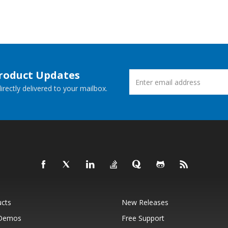
Product Updates
rectly delivered to your mailbox.
ucts
New Releases
 Demos
Free Support