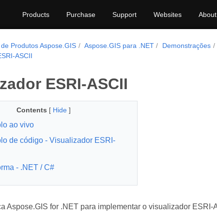
Products
Purchase
Support
Websites
About
 de Produtos Aspose.GIS
Aspose.GIS para .NET
Demonstrações
 ESRI-ASCII
izador ESRI-ASCII
Contents
[
Hide
]
o ao vivo
o de código - Visualizador ESRI-
orma - .NET / C#
ca Aspose.GIS for .NET para implementar o visualizador ESRI-