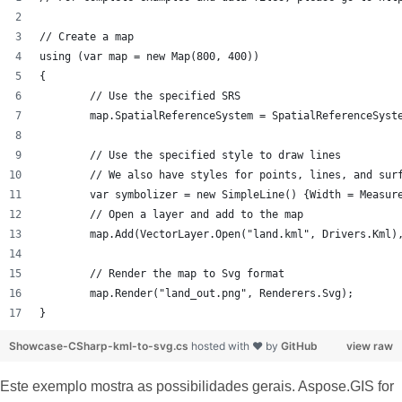
// Create a map
using (var map = new Map(800, 400))
{
	// Use the specified SRS
	map.SpatialReferenceSystem = SpatialReferenceSyst
	// Use the specified style to draw lines
	// We also have styles for points, lines, and sur
	var symbolizer = new SimpleLine() {Width = Measur
	// Open a layer and add to the map
	map.Add(VectorLayer.Open("land.kml", Drivers.Kml)
	// Render the map to Svg format
	map.Render("land_out.png", Renderers.Svg);
}
Showcase-CSharp-kml-to-svg.cs
hosted with ❤ by
GitHub
view raw
Este exemplo mostra as possibilidades gerais. Aspose.GIS for