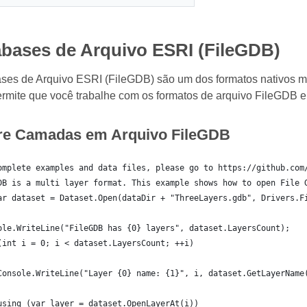
bases de Arquivo ESRI (FileGDB)
es de Arquivo ESRI (FileGDB) são um dos formatos nativos mai
mite que você trabalhe com os formatos de arquivo FileGDB e 
bre Camadas em Arquivo FileGDB
omplete examples and data files, please go to https://github.com
DB is a multi layer format. This example shows how to open File 
ar dataset = Dataset.Open(dataDir + "ThreeLayers.gdb", Drivers.F
ole.WriteLine("FileGDB has {0} layers", dataset.LayersCount);
(int i = 0; i < dataset.LayersCount; ++i)
Console.WriteLine("Layer {0} name: {1}", i, dataset.GetLayerName
using (var layer = dataset.OpenLayerAt(i))