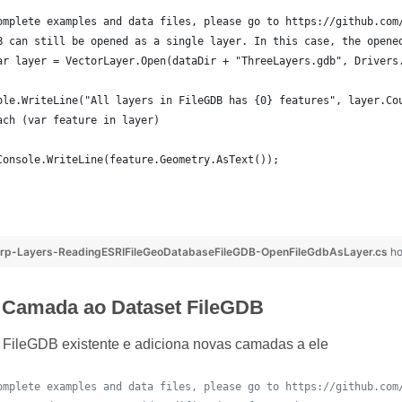
omplete examples and data files, please go to https://github.com
B can still be opened as a single layer. In this case, the opene
ar layer = VectorLayer.Open(dataDir + "ThreeLayers.gdb", Drivers
ole.WriteLine("All layers in FileGDB has {0} features", layer.Co
ach (var feature in layer)
Console.WriteLine(feature.Geometry.AsText());
rp-Layers-ReadingESRIFileGeoDatabaseFileGDB-OpenFileGdbAsLayer.cs
ho
 Camada ao Dataset FileGDB
 FileGDB existente e adiciona novas camadas a ele
omplete examples and data files, please go to https://github.com