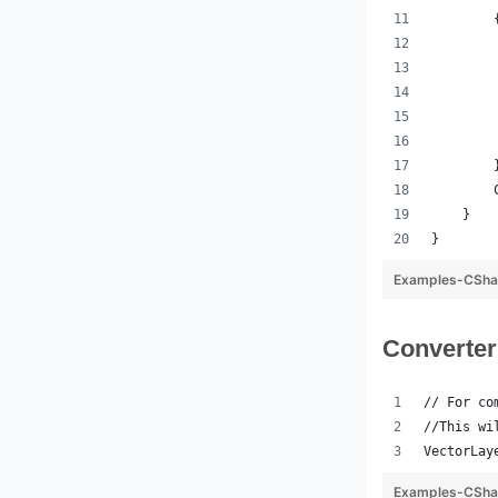
        
        
        
        
        
        
        
        
    }
}
Examples-CShar
Converte
// For co
//This wi
VectorLay
Examples-CSha