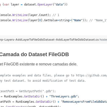
g
(
var
layer
=
dataset
.
OpenLayer
(
"data"
)
)
Console
.
WriteLine
(
layer
.
Count
)
;
// 1
Console
.
WriteLine
(
layer
[
0
]
.
GetValue
<
string
>
(
"Name"
)
)
;
// "Name_1
rp-Layers-AddLayerToFileGdbDataset-AddLayerToFileGdbDataset.cs
hoste
Camada do Dataset FileGDB
et FileGDB existente e remove camadas dele.
omplete examples and data files, please go to https://github.com
py test dataset, to avoid modification of test data.
tasetPath = GetOutputPath(".gdb");
=
RunExamples
.
GetDataDir
(
)
+
"ThreeLayers.gdb"
;
setPath
=
RunExamples
.
GetDataDir
(
)
+
"RemoveLayersFromFileGdbDat