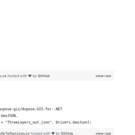
b.cs
hosted with ❤ by
GitHub
view raw
aspose-gis/Aspose.GIS-for-.NET
 GeoJSON.
 + "ThreeLayers_out.json", Drivers.GeoJson);
GdbToGeoJson.cs
hosted with ❤ by
GitHub
view raw