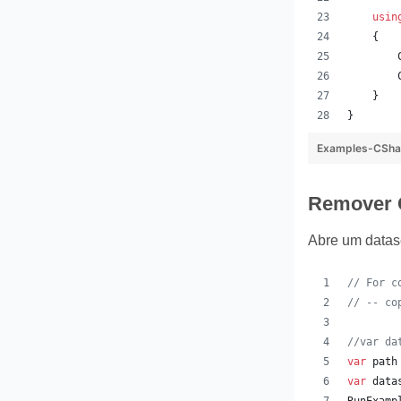
usin
{
}
}
Examples-CSha
Remover 
Abre um datas
// For c
// -- co
//var da
var
path
var
data