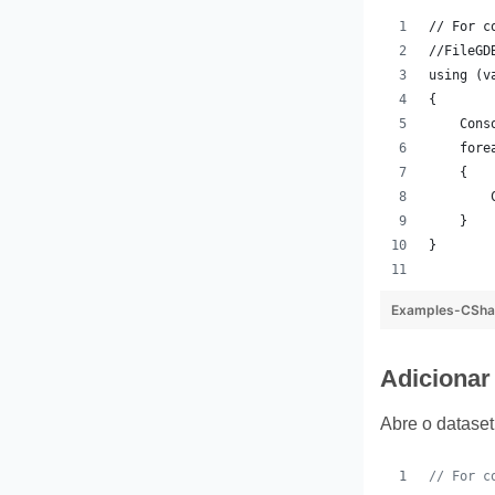
// For c
//FileGD
using (v
{
    Cons
    fore
    {
        
    }
}
Examples-CSha
Adicionar
Abre o dataset
// For c