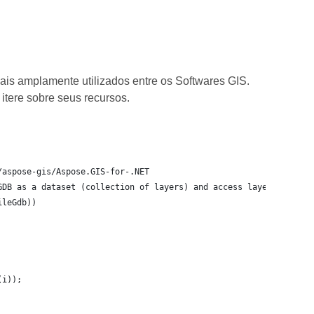
s amplamente utilizados entre os Softwares GIS.
itere sobre seus recursos.
/aspose-gis/Aspose.GIS-for-.NET
GDB as a dataset (collection of layers) and access layers in it.
ileGdb))
(i));