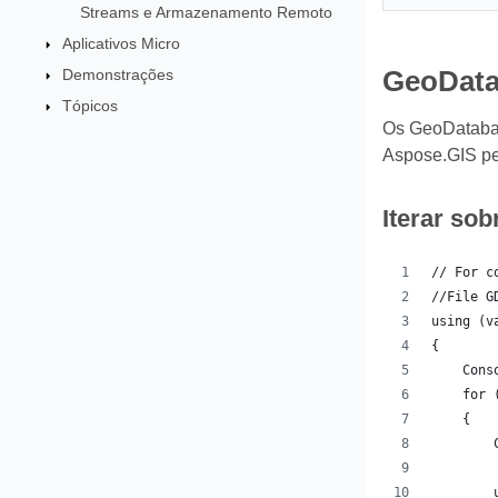
Streams e Armazenamento Remoto
Aplicativos Micro
Demonstrações
GeoData
Tópicos
Os GeoDatabas
Aspose.GIS per
Iterar so
// For c
//File G
using (v
{
    Cons
    for 
    {
        
        