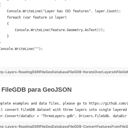
{
    Console.WriteLine("Layer has {0} features", layer.Count);
    foreach (var feature in layer)
    {
        Console.WriteLine(feature.Geometry.AsText());
    }
}
Console.WriteLine("");
p-Layers-ReadingESRIFileGeoDatabaseFileGDB-IterateOverLayersInFileGd
r FileGDB para GeoJSON
mplete examples and data files, please go to https://github.com/
ll convert FileGDB dataset with three layers into single layered
er.Convert(dataDir + "ThreeLayers.gdb", Drivers.FileGdb, dataDir
rp-Layers-ReadingESRIFileGeoDatabaseFileGDB-ConvertFeaturesFromFile