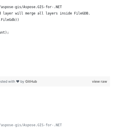
/aspose-gis/Aspose.GIS-for-.NET
d layer will merge all layers inside FileGDB.
.FileGdb))
unt);
sted with ❤ by
GitHub
view raw
/aspose-gis/Aspose.GIS-for-.NET