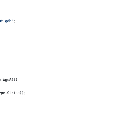
ut.gdb"
;
m
.
Wgs84
)
)
ype
.
String
)
)
;