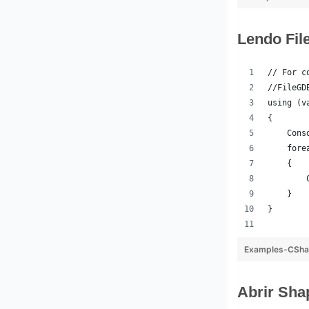
Lendo Fi
// For c
//FileGD
using (v
{
    Cons
    fore
    {
        
    }
}
Examples-CSha
Abrir Sha