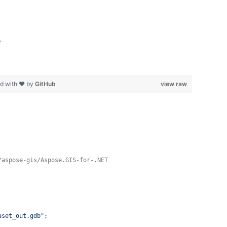
"
d with ❤ by
GitHub
view raw
/aspose-gis/Aspose.GIS-for-.NET
aset_out.gdb"
;