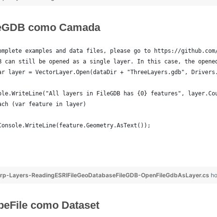
leGDB como Camada
omplete examples and data files, please go to https://github.com
B can still be opened as a single layer. In this case, the opene
ar layer = VectorLayer.Open(dataDir + "ThreeLayers.gdb", Drivers
ole.WriteLine("All layers in FileGDB has {0} features", layer.Co
ach (var feature in layer)
Console.WriteLine(feature.Geometry.AsText());
rp-Layers-ReadingESRIFileGeoDatabaseFileGDB-OpenFileGdbAsLayer.cs
ho
peFile como Dataset