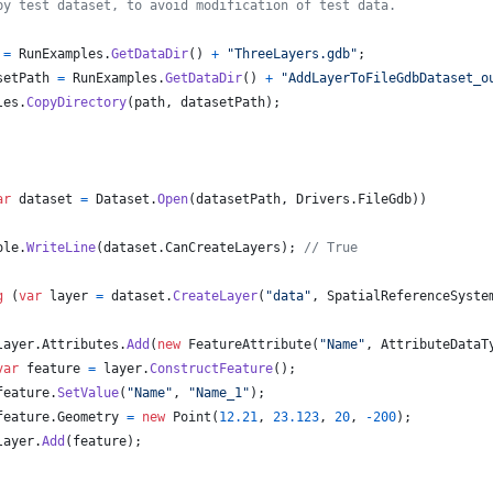
py test dataset, to avoid modification of test data.
=
RunExamples
.
GetDataDir
(
)
+
"ThreeLayers.gdb"
;
setPath
=
RunExamples
.
GetDataDir
(
)
+
"AddLayerToFileGdbDataset_o
les
.
CopyDirectory
(
path
,
datasetPath
)
;
ar
dataset
=
Dataset
.
Open
(
datasetPath
,
Drivers
.
FileGdb
)
)
ole
.
WriteLine
(
dataset
.
CanCreateLayers
)
;
// True
g
(
var
layer
=
dataset
.
CreateLayer
(
"data"
,
SpatialReferenceSyste
layer
.
Attributes
.
Add
(
new
FeatureAttribute
(
"Name"
,
AttributeDataT
var
feature
=
layer
.
ConstructFeature
(
)
;
feature
.
SetValue
(
"Name"
,
"Name_1"
)
;
feature
.
Geometry
=
new
Point
(
12.21
,
23.123
,
20
,
-
200
)
;
layer
.
Add
(
feature
)
;