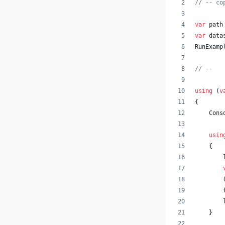
// -- co
var
path
var
data
RunExamp
// --
using
(
v
{
Cons
usin
{
}