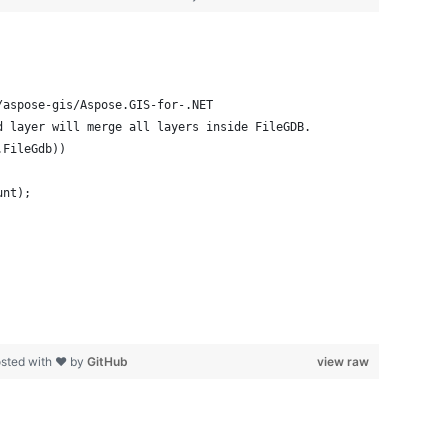
/aspose-gis/Aspose.GIS-for-.NET
d layer will merge all layers inside FileGDB.
.FileGdb))
unt);
sted with ❤ by
GitHub
view raw