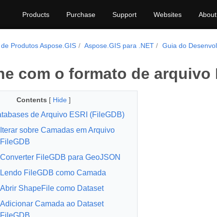
Products
Purchase
Support
Websites
About
 de Produtos Aspose.GIS
Aspose.GIS para .NET
Guia do Desenvo
he com o formato de arquivo
Contents
[
Hide
]
abases de Arquivo ESRI (FileGDB)
Iterar sobre Camadas em Arquivo
FileGDB
Converter FileGDB para GeoJSON
Lendo FileGDB como Camada
Abrir ShapeFile como Dataset
Adicionar Camada ao Dataset
FileGDB