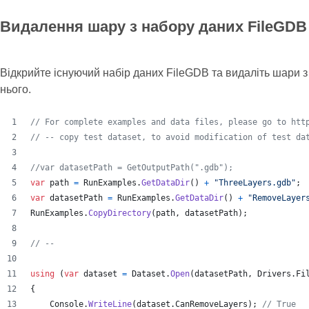
Видалення шару з набору даних FileGDB
Відкрийте існуючий набір даних FileGDB та видаліть шари з
нього.
// For complete examples and data files, please go to htt
// -- copy test dataset, to avoid modification of test da
//var datasetPath = GetOutputPath(".gdb");
var
path
=
RunExamples
.
GetDataDir
(
)
+
"ThreeLayers.gdb"
;
var
datasetPath
=
RunExamples
.
GetDataDir
(
)
+
"RemoveLayer
RunExamples
.
CopyDirectory
(
path
,
datasetPath
)
;
// --
using
(
var
dataset
=
Dataset
.
Open
(
datasetPath
,
Drivers
.
Fi
{
Console
.
WriteLine
(
dataset
.
CanRemoveLayers
)
;
// True