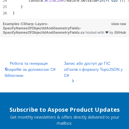
Console
.
WriteLine
(
feature
.
GetValue
<
int
>
(
"OID"
)
)
;
}
}
Examples-CSharp-Layers-
view raw
SpecifyNamesOfObjectIdAndGeometryFields-
SpecifyNamesOfObjectIdAndGeometryFields.cs
hosted with ❤ by
GitHub
Робота та генерація
Запис або доступ до ГІС
Shapefile за допомогою C#
об'єктів з формату TopoJSON у
бібліотеки
C#
Subscribe to Aspose Product Updates
Get monthly newsletters & offers directly delivered to your
mailbox.