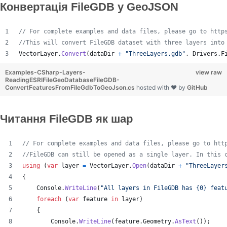
Конвертація FileGDB у GeoJSON
// For complete examples and data files, please go to http
//This will convert FileGDB dataset with three layers into
VectorLayer
.
Convert
(
dataDir
+
"ThreeLayers.gdb"
,
Drivers
.
F
Examples-CSharp-Layers-
view raw
ReadingESRIFileGeoDatabaseFileGDB-
ConvertFeaturesFromFileGdbToGeoJson.cs
hosted with ❤ by
GitHub
Читання FileGDB як шар
// For complete examples and data files, please go to htt
//FileGDB can still be opened as a single layer. In this 
using
(
var
layer
=
VectorLayer
.
Open
(
dataDir
+
"ThreeLayer
{
Console
.
WriteLine
(
"All layers in FileGDB has {0} feat
foreach
(
var
feature
in
layer
)
{
Console
.
WriteLine
(
feature
.
Geometry
.
AsText
(
)
)
;