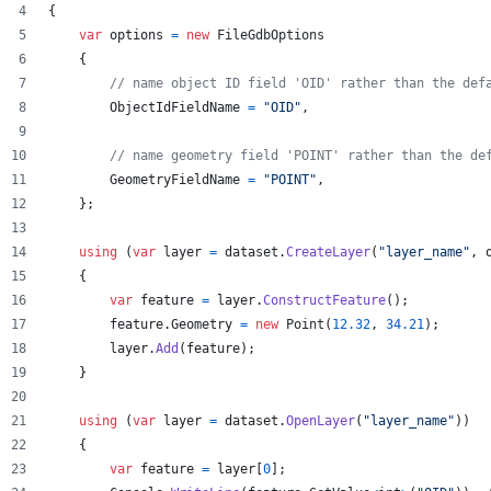
{
var
options
=
new
FileGdbOptions
{
// name object ID field 'OID' rather than the def
ObjectIdFieldName
=
"OID"
,
// name geometry field 'POINT' rather than the de
GeometryFieldName
=
"POINT"
,
}
;
using
(
var
layer
=
dataset
.
CreateLayer
(
"layer_name"
,
{
var
feature
=
layer
.
ConstructFeature
(
)
;
feature
.
Geometry
=
new
Point
(
12.32
,
34.21
)
;
layer
.
Add
(
feature
)
;
}
using
(
var
layer
=
dataset
.
OpenLayer
(
"layer_name"
)
)
{
var
feature
=
layer
[
0
]
;