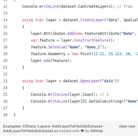
Console
.
WriteLine
(
dataset
.
CanCreateLayers
)
;
// True
using
(
var
layer
=
dataset
.
CreateLayer
(
"data"
,
Spatia
{
layer
.
Attributes
.
Add
(
new
FeatureAttribute
(
"Name"
,
var
feature
=
layer
.
ConstructFeature
(
)
;
feature
.
SetValue
(
"Name"
,
"Name_1"
)
;
feature
.
Geometry
=
new
Point
(
12.21
,
23.123
,
20
,
-
layer
.
Add
(
feature
)
;
}
using
(
var
layer
=
dataset
.
OpenLayer
(
"data"
)
)
{
Console
.
WriteLine
(
layer
.
Count
)
;
// 1
Console
.
WriteLine
(
layer
[
0
]
.
GetValue
<
string
>
(
"Name
}
}
Examples-CSharp-Layers-AddLayerToFileGdbDataset-
view raw
AddLayerToFileGdbDataset.cs
hosted with ❤ by
GitHub