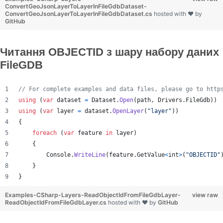
ConvertGeoJsonLayerToLayerInFileGdbDataset-
ConvertGeoJsonLayerToLayerInFileGdbDataset.cs
hosted with ❤ by
GitHub
Читання OBJECTID з шару набору даних
FileGDB
// For complete examples and data files, please go to http
using
(
var
dataset
=
Dataset
.
Open
(
path
,
Drivers
.
FileGdb
)
)
using
(
var
layer
=
dataset
.
OpenLayer
(
"layer"
)
)
{
foreach
(
var
feature
in
layer
)
{
Console
.
WriteLine
(
feature
.
GetValue
<
int
>
(
"OBJECTID"
}
}
Examples-CSharp-Layers-ReadObjectIdFromFileGdbLayer-
view raw
ReadObjectIdFromFileGdbLayer.cs
hosted with ❤ by
GitHub