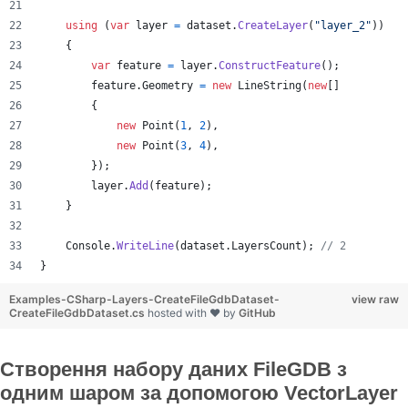
using
(
var
layer
=
dataset
.
CreateLayer
(
"layer_2"
)
)
{
var
feature
=
layer
.
ConstructFeature
(
)
;
feature
.
Geometry
=
new
LineString
(
new
[
]
{
new
Point
(
1
,
2
)
,
new
Point
(
3
,
4
)
,
}
)
;
layer
.
Add
(
feature
)
;
}
Console
.
WriteLine
(
dataset
.
LayersCount
)
;
// 2
}
Examples-CSharp-Layers-CreateFileGdbDataset-
view raw
CreateFileGdbDataset.cs
hosted with ❤ by
GitHub
Створення набору даних FileGDB з
одним шаром за допомогою VectorLayer