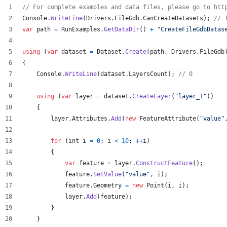
// For complete examples and data files, please go to htt
Console
.
WriteLine
(
Drivers
.
FileGdb
.
CanCreateDatasets
)
;
// 
var
path
=
RunExamples
.
GetDataDir
(
)
+
"CreateFileGdbDatas
using
(
var
dataset
=
Dataset
.
Create
(
path
,
Drivers
.
FileGdb
{
Console
.
WriteLine
(
dataset
.
LayersCount
)
;
// 0
using
(
var
layer
=
dataset
.
CreateLayer
(
"layer_1"
)
)
{
layer
.
Attributes
.
Add
(
new
FeatureAttribute
(
"value"
for
(
int
i
=
0
;
i
<
10
;
++
i
)
{
var
feature
=
layer
.
ConstructFeature
(
)
;
feature
.
SetValue
(
"value"
,
i
)
;
feature
.
Geometry
=
new
Point
(
i
,
i
)
;
layer
.
Add
(
feature
)
;
}
}