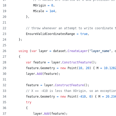
MOrigin
=
0
,
MScale
=
1e4
,
}
,
// throw whenever an attempt to write coordinate 
EnsureValidCoordinatesRange
=
true
,
}
;
using
(
var
layer
=
dataset
.
CreateLayer
(
"layer_name"
,
{
var
feature
=
layer
.
ConstructFeature
(
)
;
feature
.
Geometry
=
new
Point
(
10
,
20
)
{
M
=
10.128
layer
.
Add
(
feature
)
;
feature
=
layer
.
ConstructFeature
(
)
;
// X == -410 is less than XOrigin, so an exceptio
feature
.
Geometry
=
new
Point
(
-
410
,
0
)
{
M
=
20.23
try
{
layer
.
Add
(
feature
)
;