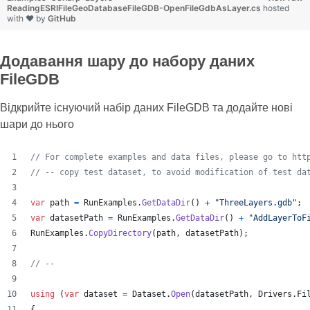
ReadingESRIFileGeoDatabaseFileGDB-OpenFileGdbAsLayer.cs
hosted
with ❤ by
GitHub
Додавання шару до набору даних
FileGDB
Відкрийте існуючий набір даних FileGDB та додайте нові
шари до нього
// For complete examples and data files, please go to htt
// -- copy test dataset, to avoid modification of test da
var
path
=
RunExamples
.
GetDataDir
(
)
+
"ThreeLayers.gdb"
;
var
datasetPath
=
RunExamples
.
GetDataDir
(
)
+
"AddLayerToF
RunExamples
.
CopyDirectory
(
path
,
datasetPath
)
;
// --
using
(
var
dataset
=
Dataset
.
Open
(
datasetPath
,
Drivers
.
Fi
{