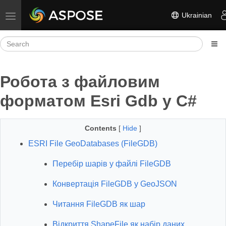
Ukrainian
Toggle navigation
Робота з файловим
форматом Esri Gdb у C#
Contents
[
Hide
]
ESRI File GeoDatabases (FileGDB)
Перебір шарів у файлі FileGDB
Конвертація FileGDB у GeoJSON
Читання FileGDB як шар
Відкриття ShapeFile як набір даних