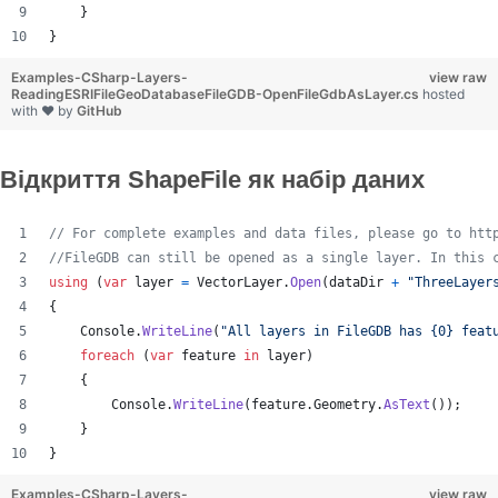
}
}
Examples-CSharp-Layers-
view raw
ReadingESRIFileGeoDatabaseFileGDB-OpenFileGdbAsLayer.cs
hosted
with ❤ by
GitHub
Відкриття ShapeFile як набір даних
// For complete examples and data files, please go to htt
//FileGDB can still be opened as a single layer. In this 
using
(
var
layer
=
VectorLayer
.
Open
(
dataDir
+
"ThreeLayer
{
Console
.
WriteLine
(
"All layers in FileGDB has {0} feat
foreach
(
var
feature
in
layer
)
{
Console
.
WriteLine
(
feature
.
Geometry
.
AsText
(
)
)
;
}
}
Examples-CSharp-Layers-
view raw