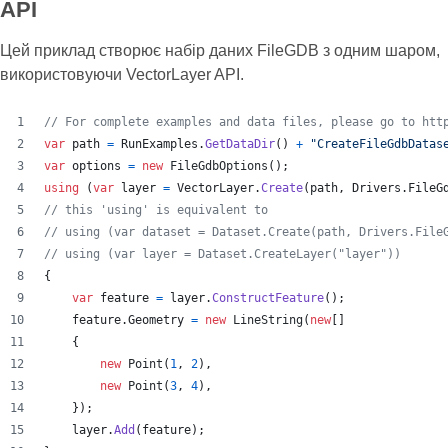
API
Цей приклад створює набір даних FileGDB з одним шаром,
використовуючи VectorLayer API.
// For complete examples and data files, please go to htt
var
path
=
RunExamples
.
GetDataDir
(
)
+
"CreateFileGdbDatas
var
options
=
new
FileGdbOptions
(
)
;
using
(
var
layer
=
VectorLayer
.
Create
(
path
,
Drivers
.
FileG
// this 'using' is equivalent to
// using (var dataset = Dataset.Create(path, Drivers.File
// using (var layer = Dataset.CreateLayer("layer"))
{
var
feature
=
layer
.
ConstructFeature
(
)
;
feature
.
Geometry
=
new
LineString
(
new
[
]
{
new
Point
(
1
,
2
)
,
new
Point
(
3
,
4
)
,
}
)
;
layer
.
Add
(
feature
)
;