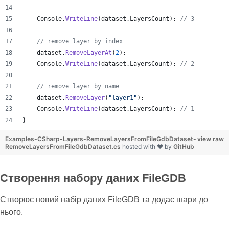
Console
.
WriteLine
(
dataset
.
LayersCount
)
;
// 3
// remove layer by index
dataset
.
RemoveLayerAt
(
2
)
;
Console
.
WriteLine
(
dataset
.
LayersCount
)
;
// 2
// remove layer by name
dataset
.
RemoveLayer
(
"layer1"
)
;
Console
.
WriteLine
(
dataset
.
LayersCount
)
;
// 1
}
Examples-CSharp-Layers-RemoveLayersFromFileGdbDataset-
view raw
RemoveLayersFromFileGdbDataset.cs
hosted with ❤ by
GitHub
Створення набору даних FileGDB
Створює новий набір даних FileGDB та додає шари до
нього.