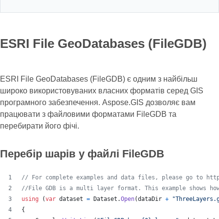
ESRI File GeoDatabases (FileGDB)
ESRI File GeoDatabases (FileGDB) є одним з найбільш
широко використовуваних власних форматів серед GIS
програмного забезпечення. Aspose.GIS дозволяє вам
працювати з файловими форматами FileGDB та
перебирати його фічі.
Перебір шарів у файлі FileGDB
// For complete examples and data files, please go to htt
//File GDB is a multi layer format. This example shows ho
using
(
var
dataset
=
Dataset
.
Open
(
dataDir
+
"ThreeLayers.
{