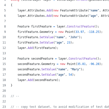
{
layer
.
Attributes
.
Add
(
new
FeatureAttribute
(
"name"
,
Att
layer
.
Attributes
.
Add
(
new
FeatureAttribute
(
"age"
,
Attr
Feature
firstFeature
=
layer
.
ConstructFeature
(
)
;
firstFeature
.
Geometry
=
new
Point
(
33.97
,
-
118.25
)
;
firstFeature
.
SetValue
(
"name"
,
"John"
)
;
firstFeature
.
SetValue
(
"age"
,
23
)
;
layer
.
Add
(
firstFeature
)
;
Feature
secondFeature
=
layer
.
ConstructFeature
(
)
;
secondFeature
.
Geometry
=
new
Point
(
35.81
,
-
96.28
)
;
secondFeature
.
SetValue
(
"name"
,
"Mary"
)
;
secondFeature
.
SetValue
(
"age"
,
54
)
;
layer
.
Add
(
secondFeature
)
;
}
// --
// -- copy test dataset, to avoid modification of test da