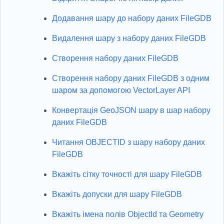
Додавання шару до набору даних FileGDB
Видалення шару з набору даних FileGDB
Створення набору даних FileGDB
Створення набору даних FileGDB з одним
шаром за допомогою VectorLayer API
Конвертація GeoJSON шару в шар набору
даних FileGDB
Читання OBJECTID з шару набору даних
FileGDB
Вкажіть сітку точності для шару FileGDB
Вкажіть допуски для шару FileGDB
Вкажіть імена полів ObjectId та Geometry