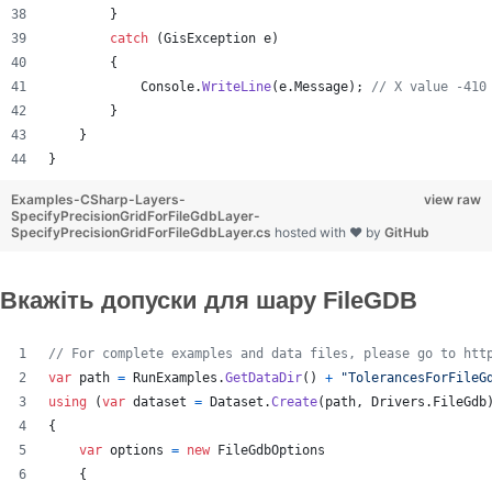
}
catch
(
GisException
e
)
{
Console
.
WriteLine
(
e
.
Message
)
;
// X value -410
}
}
}
Examples-CSharp-Layers-
view raw
SpecifyPrecisionGridForFileGdbLayer-
SpecifyPrecisionGridForFileGdbLayer.cs
hosted with ❤ by
GitHub
Вкажіть допуски для шару FileGDB
// For complete examples and data files, please go to htt
var
path
=
RunExamples
.
GetDataDir
(
)
+
"TolerancesForFileG
using
(
var
dataset
=
Dataset
.
Create
(
path
,
Drivers
.
FileGdb
{
var
options
=
new
FileGdbOptions
{