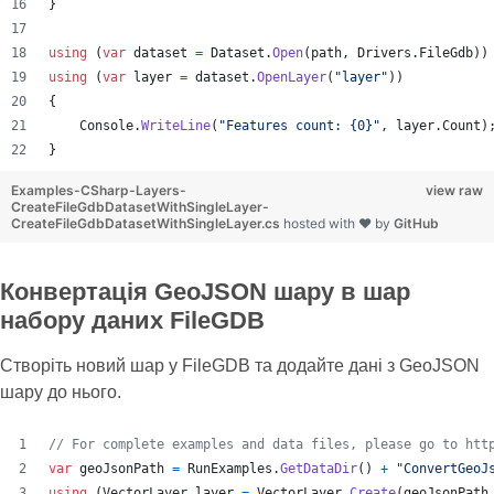
}
using
(
var
dataset
=
Dataset
.
Open
(
path
,
Drivers
.
FileGdb
)
)
using
(
var
layer
=
dataset
.
OpenLayer
(
"layer"
)
)
{
Console
.
WriteLine
(
"Features count: {0}"
,
layer
.
Count
)
}
Examples-CSharp-Layers-
view raw
CreateFileGdbDatasetWithSingleLayer-
CreateFileGdbDatasetWithSingleLayer.cs
hosted with ❤ by
GitHub
Конвертація GeoJSON шару в шар
набору даних FileGDB
Створіть новий шар у FileGDB та додайте дані з GeoJSON
шару до нього.
// For complete examples and data files, please go to htt
var
geoJsonPath
=
RunExamples
.
GetDataDir
(
)
+
"ConvertGeoJ
using
(
VectorLayer
layer
=
VectorLayer
.
Create
(
geoJsonPath