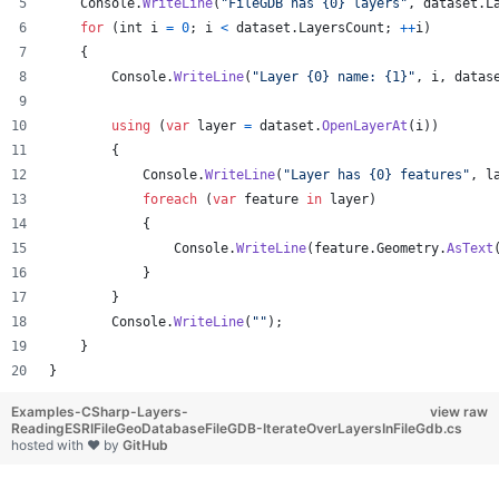
Console
.
WriteLine
(
"FileGDB has {0} layers"
,
dataset
.
L
for
(
int
i
=
0
;
i
<
dataset
.
LayersCount
;
++
i
)
{
Console
.
WriteLine
(
"Layer {0} name: {1}"
,
i
,
datas
using
(
var
layer
=
dataset
.
OpenLayerAt
(
i
)
)
{
Console
.
WriteLine
(
"Layer has {0} features"
,
l
foreach
(
var
feature
in
layer
)
{
Console
.
WriteLine
(
feature
.
Geometry
.
AsText
}
}
Console
.
WriteLine
(
""
)
;
}
}
Examples-CSharp-Layers-
view raw
ReadingESRIFileGeoDatabaseFileGDB-IterateOverLayersInFileGdb.cs
hosted with ❤ by
GitHub