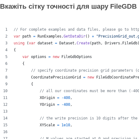
Вкажіть сітку точності для шару FileGDB
// For complete examples and data files, please go to htt
var
path
=
RunExamples
.
GetDataDir
(
)
+
"PrecisionGrid_out.
using
(
var
dataset
=
Dataset
.
Create
(
path
,
Drivers
.
FileGdb
{
var
options
=
new
FileGdbOptions
{
// specify coordinate precision grid parameters (
CoordinatePrecisionGrid
=
new
FileGdbCoordinatePr
{
// all our coordinates must be more than (-40
XOrigin
=
-
400
,
YOrigin
=
-
400
,
// the write precision is 10 digits after the
XYScale
=
1e10
,
// M values are started at 0 and precision is