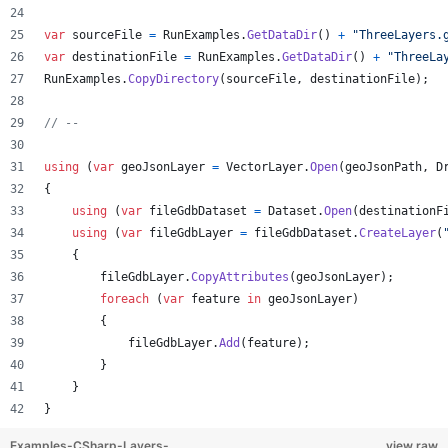
var
sourceFile
=
RunExamples
.
GetDataDir
(
)
+
"ThreeLayers.
var
destinationFile
=
RunExamples
.
GetDataDir
(
)
+
"ThreeLa
RunExamples
.
CopyDirectory
(
sourceFile
,
destinationFile
)
;
// --
using
(
var
geoJsonLayer
=
VectorLayer
.
Open
(
geoJsonPath
,
D
{
using
(
var
fileGdbDataset
=
Dataset
.
Open
(
destinationF
using
(
var
fileGdbLayer
=
fileGdbDataset
.
CreateLayer
(
{
fileGdbLayer
.
CopyAttributes
(
geoJsonLayer
)
;
foreach
(
var
feature
in
geoJsonLayer
)
{
fileGdbLayer
.
Add
(
feature
)
;
}
}
}
Examples-CSharp-Layers-
view raw