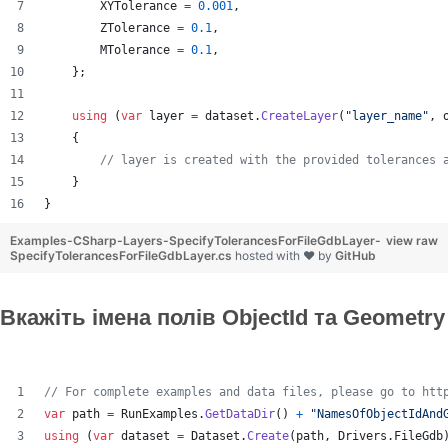
XYTolerance
=
0.001
,
ZTolerance
=
0.1
,
MTolerance
=
0.1
,
}
;
using
(
var
layer
=
dataset
.
CreateLayer
(
"layer_name"
,
{
// layer is created with the provided tolerances 
}
}
Examples-CSharp-Layers-SpecifyTolerancesForFileGdbLayer-
view raw
SpecifyTolerancesForFileGdbLayer.cs
hosted with ❤ by
GitHub
Вкажіть імена полів ObjectId та Geometry
// For complete examples and data files, please go to htt
var
path
=
RunExamples
.
GetDataDir
(
)
+
"NamesOfObjectIdAnd
using
(
var
dataset
=
Dataset
.
Create
(
path
,
Drivers
.
FileGdb