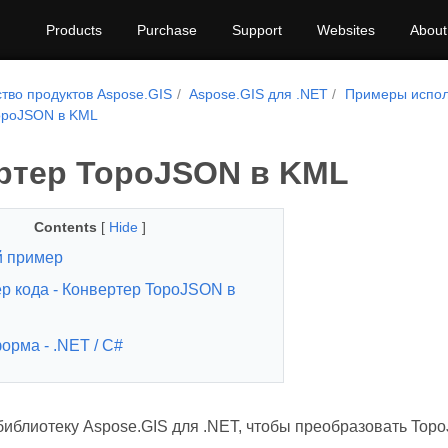
Products
Purchase
Support
Websites
About
тво продуктов Aspose.GIS
Aspose.GIS для .NET
Примеры испол
opoJSON в KML
ртер TopoJSON в KML
Contents
[
Hide
]
 пример
р кода - Конвертер TopoJSON в
орма - .NET / C#
библиотеку Aspose.GIS для .NET, чтобы преобразовать To