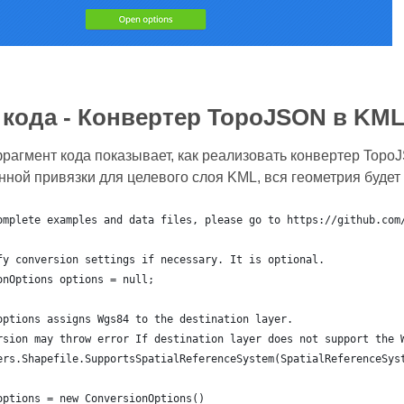
кода - Конвертер TopoJSON в KM
агмент кода показывает, как реализовать конвертер TopoJ
ной привязки для целевого слоя KML, вся геометрия будет
omplete examples and data files, please go to https://github.com
fy conversion settings if necessary. It is optional.
onOptions options = null;
options assigns Wgs84 to the destination layer.
rsion may throw error If destination layer does not support the 
ers.Shapefile.SupportsSpatialReferenceSystem(SpatialReferenceSys
	options = new ConversionOptions()