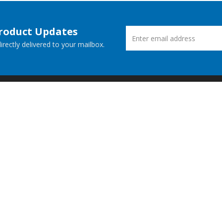
Product Updates
rectly delivered to your mailbox.
ucts
New Releases
 Demos
Free Support
Websites