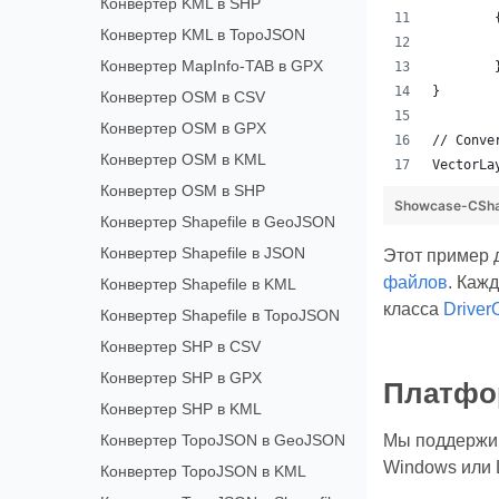
Конвертер KML в SHP
	
Конвертер KML в TopoJSON
Конвертер MapInfo-TAB в GPX
}
Конвертер OSM в CSV
Конвертер OSM в GPX
// Conve
Конвертер OSM в KML
VectorLa
Конвертер OSM в SHP
Showcase-CSha
Конвертер Shapefile в GeoJSON
Конвертер Shapefile в JSON
Этот пример 
файлов
. Каж
Конвертер Shapefile в KML
класса
Driver
Конвертер Shapefile в TopoJSON
Конвертер SHP в CSV
Конвертер SHP в GPX
Платфор
Конвертер SHP в KML
Конвертер TopoJSON в GeoJSON
Мы поддержив
Windows или L
Конвертер TopoJSON в KML