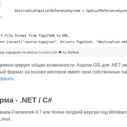
{
		DestinationSpatialReferenceSystem = SpatialReferenceSyst
	};
rt file format from TopoJSON to KML.
yer.Convert("source.topojson", Drivers.TopoJson, "destination.km
rp-topojson-to-kml.cs
hosted with ❤ by
GitHub
демонстрирует общие возможности. Aspose.GIS для .NET и
дый формат на основе векторов имеет свои собственные па
Options
.
ма - .NET / C#
аем Framework 4.7 или более поздней версии под Windows 
inux.