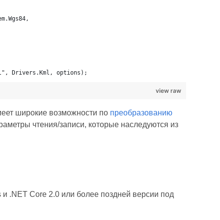
em.Wgs84,
l", Drivers.Kml, options);
view raw
меет широкие возможности по
преобразованию
раметры чтения/записи, которые наследуются из
и .NET Core 2.0 или более поздней версии под