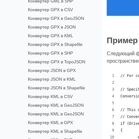
Конвертер GML в SHP
Конвертер GPX в CSV
Конвертер GPX в GeoJSON
Конвертер GPX в JSON
Конвертер GPX в KML
Пример 
Конвертер GPX в Shapefile
Конвертер GPX в SHP
Следующий фр
пространствен
Конвертер GPX в TopoJSON
Конвертер JSON в GPX
// For c
Конвертер JSON в KML
Конвертер JSON в Shapefile
// Speci
Конвертер KML в CSV
Conversi
Конвертер KML в GeoJSON
// This 
Конвертер KML в GeoJSON
// Conve
Конвертер KML в GPX
if (Driv
{
Конвертер KML в Shapefile