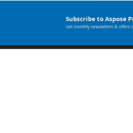
Subscribe to Aspose 
Get monthly newsletters & offers di
Home
Prod
Docs
Live
Paid Consulting
Blog