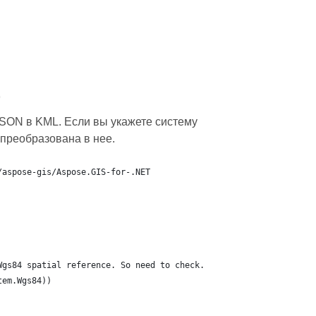
L
SON в KML. Если вы укажете систему
 преобразована в нее.
/aspose-gis/Aspose.GIS-for-.NET
Wgs84 spatial reference. So need to check.
tem.Wgs84))