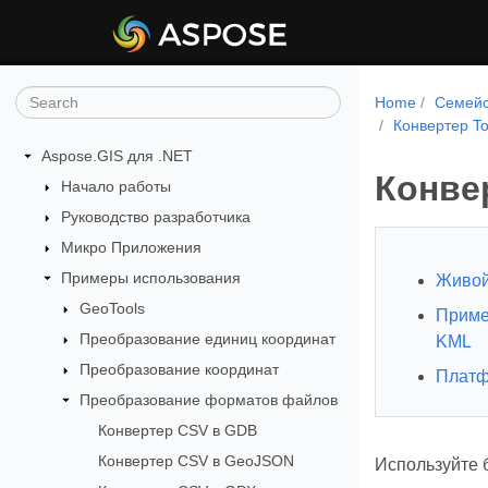
Home
Семейс
Конвертер T
Aspose.GIS для .NET
Конве
Начало работы
Руководство разработчика
Микро Приложения
Примеры использования
Живой
GeoTools
Приме
Преобразование единиц координат
KML
Преобразование координат
Платф
Преобразование форматов файлов
Конвертер CSV в GDB
Конвертер CSV в GeoJSON
Используйте 