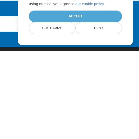
using our site, you agree to
our cookie policy
.
ACCEPT
Submit
CUSTOMIZE
DENY
Pricing
Paid Support
About