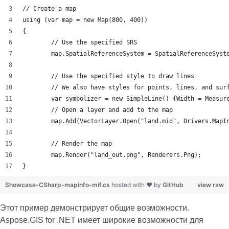
// Create a map
using (var map = new Map(800, 400))
{
	// Use the specified SRS
	map.SpatialReferenceSystem = SpatialReferenceSyst
	// Use the specified style to draw lines
	// We also have styles for points, lines, and sur
	var symbolizer = new SimpleLine() {Width = Measur
	// Open a layer and add to the map
	map.Add(VectorLayer.Open("land.mid", Drivers.MapI
	// Render the map
	map.Render("land_out.png", Renderers.Png);
}
Showcase-CSharp-mapinfo-mif.cs
hosted with ❤ by
GitHub
view raw
Этот пример демонстрирует общие возможности.
Aspose.GIS for .NET имеет широкие возможности для