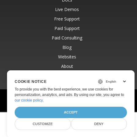
Live Demos
Free Support
Paid Support
Paid Consulting
Blog
Websites
About
COOKIE NOTICE
To provide you with the best experience, we use cookies for
personalization, analytics, and ads. By using our site, you agree to
© Aspose Pty Ltd 2001-2026.
All Rights Reserved.
our cookie policy
.
Privacy Policy
Terms of use
Contact
ACCEPT
CUSTOMIZE
DENY