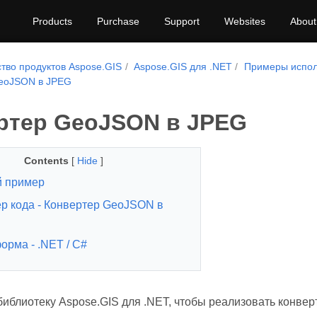
Products
Purchase
Support
Websites
About
тво продуктов Aspose.GIS
Aspose.GIS для .NET
Примеры испол
eoJSON в JPEG
ртер GeoJSON в JPEG
Contents
[
Hide
]
 пример
р кода - Конвертер GeoJSON в
орма - .NET / C#
библиотеку Aspose.GIS для .NET, чтобы реализовать конве