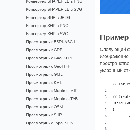
Конвертер SHAPEFILE в PNG
Конвертер SHAPEFILE в SVG
Конвертер SHP в JPEG
Конвертер SHP в PNG
Конвертер SHP в SVG
Пример 
Просмотрщик ESRI-ASCII
Следующий фр
Просмотрщик GDB
изображение,
Просмотрщик GeoJSON
пространстве
Просмотрщик GeoTIFF
указанный сти
Просмотрщик GML
Просмотрщик KML
// For c
Просмотрщик MapInfo-MIF
// Creat
Просмотрщик MapInfo-TAB
using (v
Просмотрщик OSM
{
Просмотрщик SHP
Просмотрщик TopoJSON