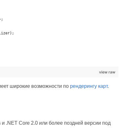
};
lizer);
view raw
меет широкие возможности по
рендерингу карт
.
и .NET Core 2.0 или более поздней версии под