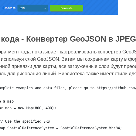
кода - Конвертер GeoJSON в JPEG
агмент кода показывает, как реализовать конвертер GeoJ
 используя слой GeoJSON. Затем мы сохраняем карту в фо
нной привязки для карты, все загруженные слои будут прео
ль для рисования линий. Библиотека также имеет стили для
omplete examples and data files, please go to https://github.com
e a map
ar map = new Map(800, 400))
	// Use the specified SRS
	map.SpatialReferenceSystem = SpatialReferenceSystem.Wgs84;