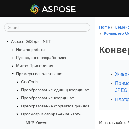
Home
Семейс
Конвертер G
Aspose.GIS для .NET
Конве
Начало работы
Руководство разработчика
Микро Приложения
Примеры использования
Живой
GeoTools
Приме
Преобразование единиц координат
JPEG
Преобразование координат
Платф
Преобразование форматов файлов
Просмотр и отображение карты
GPX Viewer
Используйте 