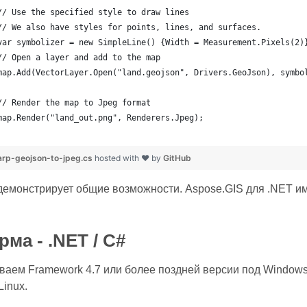
	// Use the specified style to draw lines
	// We also have styles for points, lines, and surfaces.
	var symbolizer = new SimpleLine() {Width = Measurement.Pixels(2)
	// Open a layer and add to the map
	map.Add(VectorLayer.Open("land.geojson", Drivers.GeoJson), symbo
	// Render the map to Jpeg format
	map.Render("land_out.png", Renderers.Jpeg);
rp-geojson-to-jpeg.cs
hosted with ❤ by
GitHub
демонстрирует общие возможности. Aspose.GIS для .NET и
ма - .NET / C#
аем Framework 4.7 или более поздней версии под Windows 
inux.