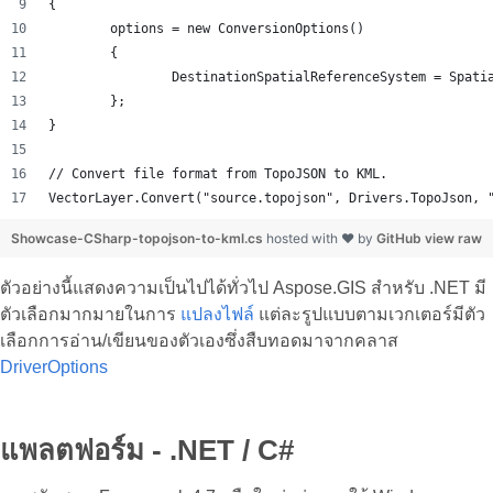
{
	options = new ConversionOptions()
	{
		DestinationSpatialReferenceSystem = Spat
	};
}
// Convert file format from TopoJSON to KML.
VectorLayer.Convert("source.topojson", Drivers.TopoJson, 
Showcase-CSharp-topojson-to-kml.cs
hosted with ❤ by
GitHub
view raw
ตัวอย่างนี้แสดงความเป็นไปได้ทั่วไป Aspose.GIS สำหรับ .NET มี
ตัวเลือกมากมายในการ
แปลงไฟล์
แต่ละรูปแบบตามเวกเตอร์มีตัว
เลือกการอ่าน/เขียนของตัวเองซึ่งสืบทอดมาจากคลาส
DriverOptions
แพลตฟอร์ม - .NET / C#