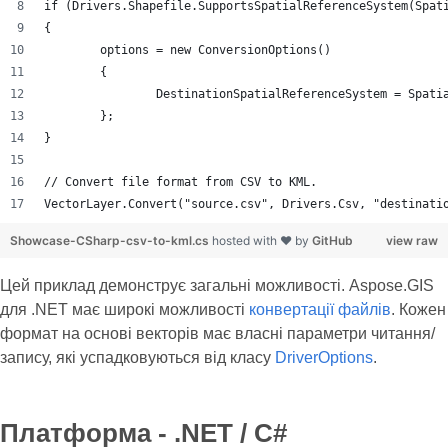
if (Drivers.Shapefile.SupportsSpatialReferenceSystem(Spat
{
	options = new ConversionOptions()
	{
		DestinationSpatialReferenceSystem = Spat
	};
}
// Convert file format from CSV to KML.
VectorLayer.Convert("source.csv", Drivers.Csv, "destinati
Showcase-CSharp-csv-to-kml.cs
hosted with ❤ by
GitHub
view raw
Цей приклад демонструє загальні можливості. Aspose.GIS
для .NET має широкі можливості
конвертації файлів
. Кожен
формат на основі векторів має власні параметри читання/
запису, які успадковуються від класу
DriverOptions
.
Платформа - .NET / C#