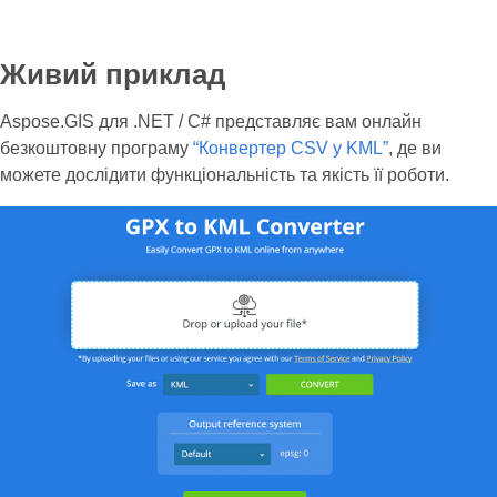
Живий приклад
Aspose.GIS для .NET / C# представляє вам онлайн
безкоштовну програму
“Конвертер CSV у KML”
, де ви
можете дослідити функціональність та якість її роботи.