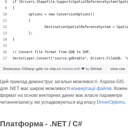
if (Drivers.Shapefile.SupportsSpatialReferenceSystem(Spat
{
	options = new ConversionOptions()
	{
		DestinationSpatialReferenceSystem = Spat
	};
}
// Convert file format from GDB to SHP.
VectorLayer.Convert("source.gdbtable", Drivers.FileGdb, "
Showcase-CSharp-gdb-to-shp.cs
hosted with ❤ by
GitHub
view raw
Цей приклад демонструє загальні можливості. Aspose.GIS
для .NET має широкі можливості
конвертації файлів
. Кожен
формат на основі векторних даних має власні параметри
читання/запису, які успадковуються від класу
DriverOptions
.
Платформа - .NET / C#