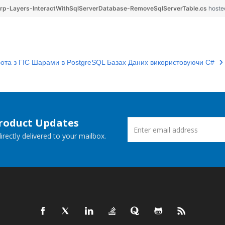
p-Layers-InteractWithSqlServerDatabase-RemoveSqlServerTable.cs
hoste
бота з ГІС Шарами в PostgreSQL Базах Даних використовуючи C#
Product Updates
rectly delivered to your mailbox.