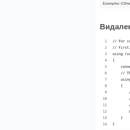
Examples-CShar
Видален
// For c
// First
using (v
{
    conn
    // T
    usin
    {
        
        
        
        
    }
}