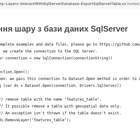
p-Layers-InteractWithSqlServerDatabase-ExportSqlServerTable.cs
hosted
ня шару з бази даних SqlServer
omplete examples and data files, please go to https://github.com
, we create the connection to the SQL Server.
ar connection = new SqlConnection(connectionString))
ection.Open();
hen, we pass this connection to Dataset.Open method in order to 
g (var ds = Dataset.Open(connection, Drivers.SqlServer))
// remove table with the name "features_table".
// It possible remove a table with geospatial data only.
// An exception isn't thrown if the table doesn't exist.
ds.RemoveLayer("features_table");