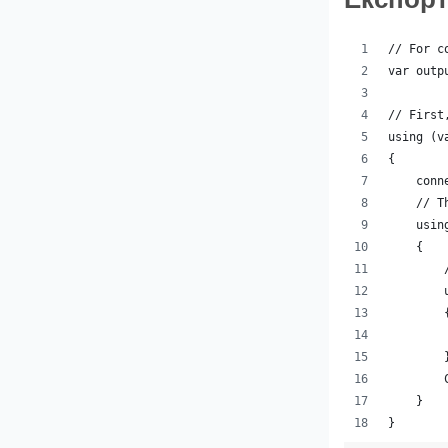
// For c
var outp
// First
using (v
{
    conn
    // T
    usin
    {
        
        
        
        
        
        
    }
}