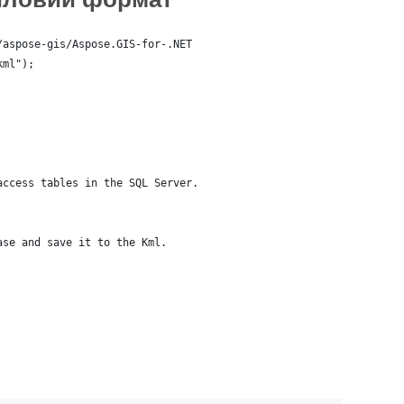
/aspose-gis/Aspose.GIS-for-.NET
kml");
access tables in the SQL Server.
ase and save it to the Kml.