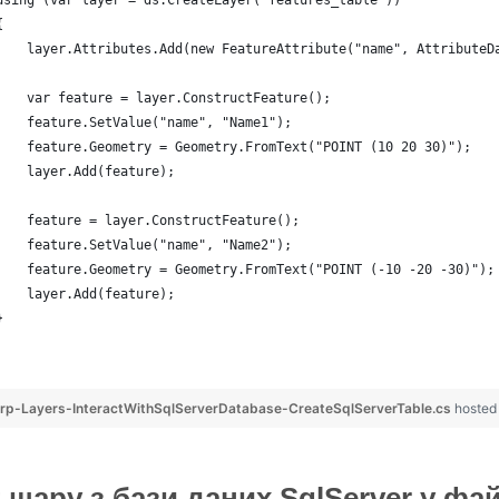
using (var layer = ds.CreateLayer("features_table"))
{
    layer.Attributes.Add(new FeatureAttribute("name", AttributeD
    var feature = layer.ConstructFeature();
    feature.SetValue("name", "Name1");
    feature.Geometry = Geometry.FromText("POINT (10 20 30)");
    layer.Add(feature);
    feature = layer.ConstructFeature();
    feature.SetValue("name", "Name2");
    feature.Geometry = Geometry.FromText("POINT (-10 -20 -30)");
    layer.Add(feature);
}
p-Layers-InteractWithSqlServerDatabase-CreateSqlServerTable.cs
hosted
 шару з бази даних SqlServer у ф