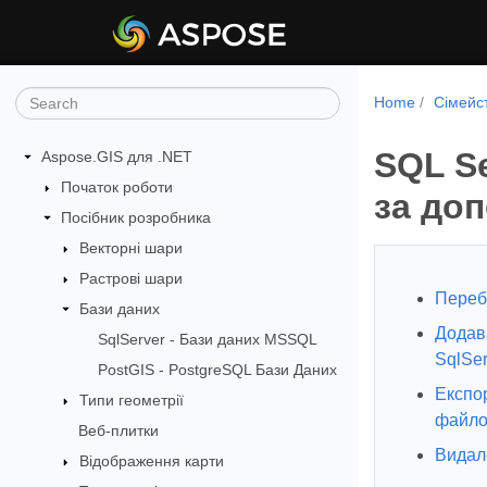
Home
Сімейс
SQL Se
Aspose.GIS для .NET
Початок роботи
за до
Посібник розробника
Векторні шари
Растрові шари
Перебі
Бази даних
Додав
SqlServer - Бази даних MSSQL
SqlSer
PostGIS - PostgreSQL Бази Даних
Експор
Типи геометрії
файло
Веб-плитки
Видале
Відображення карти