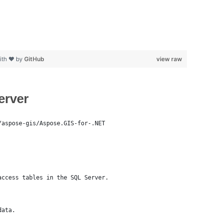
ith ❤ by
GitHub
view raw
erver
/aspose-gis/Aspose.GIS-for-.NET
access tables in the SQL Server.
data.