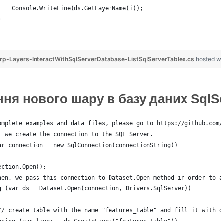
    Console.WriteLine(ds.GetLayerName(i));
}
p-Layers-InteractWithSqlServerDatabase-ListSqlServerTables.cs
hosted w
ня нового шару в базу даних SqlS
omplete examples and data files, please go to https://github.com
, we create the connection to the SQL Server.
ar connection = new SqlConnection(connectionString))
ection.Open();
hen, we pass this connection to Dataset.Open method in order to 
g (var ds = Dataset.Open(connection, Drivers.SqlServer))
// create table with the name "features_table" and fill it with 