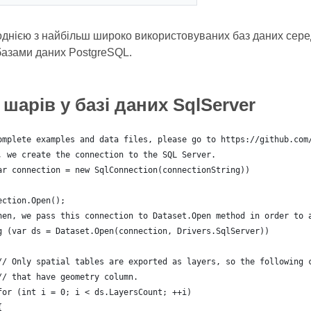
однією з найбільш широко використовуваних баз даних сер
базами даних PostgreSQL.
 шарів у базі даних SqlServer
omplete examples and data files, please go to https://github.com
, we create the connection to the SQL Server.
ar connection = new SqlConnection(connectionString))
ection.Open();
hen, we pass this connection to Dataset.Open method in order to 
g (var ds = Dataset.Open(connection, Drivers.SqlServer))
// Only spatial tables are exported as layers, so the following 
// that have geometry column.
for (int i = 0; i < ds.LayersCount; ++i)
{