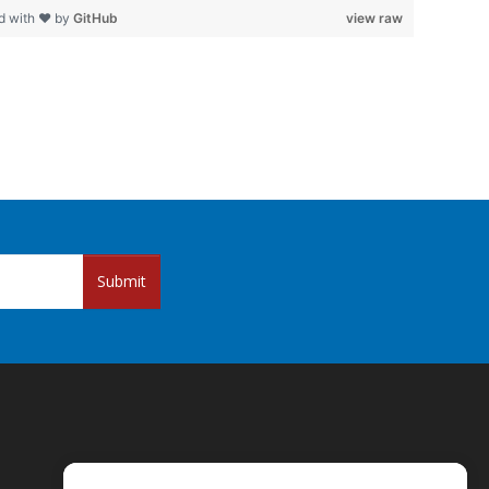
d with ❤ by
GitHub
view raw
Submit