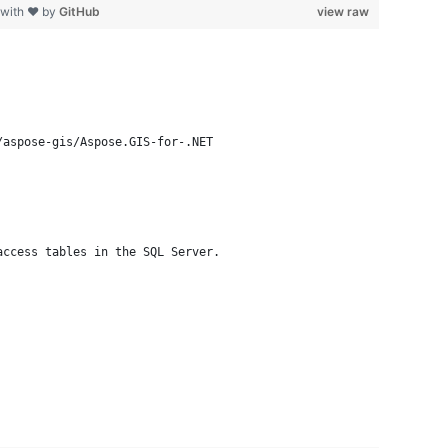
 with ❤ by
GitHub
view raw
/aspose-gis/Aspose.GIS-for-.NET
access tables in the SQL Server.