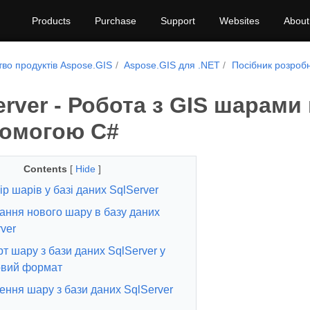
Products
Purchase
Support
Websites
About
тво продуктів Aspose.GIS
Aspose.GIS для .NET
Посібник розроб
rver - Робота з GIS шарами
помогою C#
Contents
[
Hide
]
р шарів у базі даних SqlServer
ання нового шару в базу даних
ver
т шару з бази даних SqlServer у
вий формат
ння шару з бази даних SqlServer