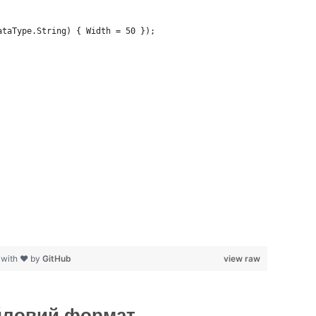
ataType.String) { Width = 50 });
 with ❤ by
GitHub
view raw
айловий формат