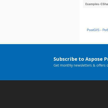
Examples-CShar
PostGIS - Ро
Subscribe to Aspose 
Get monthly newsletters & offers di