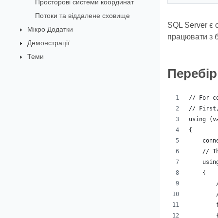
Просторові системи координат
Потоки та віддалене сховище
SQL Server є 
Мікро Додатки
працювати з 
Демонстрації
Теми
Перебір
// For c
// First
using (v
{
    conn
    // T
    usin
    {
        
        
        
        