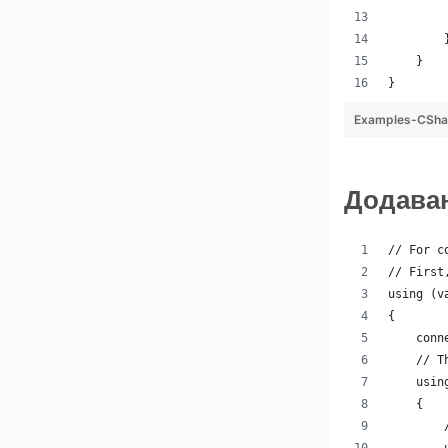
        
        
    }
}
Examples-CShar
Додаван
// For c
// First
using (v
{
    conn
    // T
    usin
    {
        