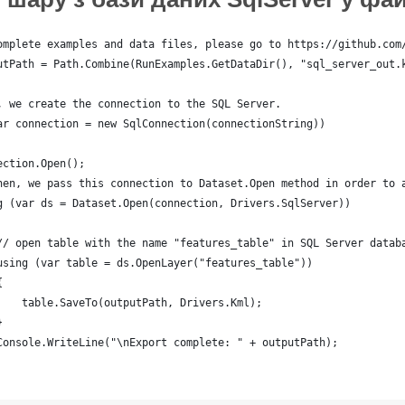
omplete examples and data files, please go to https://github.com
utPath = Path.Combine(RunExamples.GetDataDir(), "sql_server_out.
, we create the connection to the SQL Server.
ar connection = new SqlConnection(connectionString))
ection.Open();
hen, we pass this connection to Dataset.Open method in order to 
g (var ds = Dataset.Open(connection, Drivers.SqlServer))
// open table with the name "features_table" in SQL Server datab
using (var table = ds.OpenLayer("features_table"))
{
    table.SaveTo(outputPath, Drivers.Kml);
}
Console.WriteLine("\nExport complete: " + outputPath);