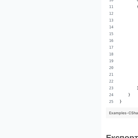
        
        
        
        
        
        
        
        
        
        
        
        
    }
}
Examples-CShar
Експорт