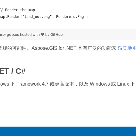
	// Render the map
	map.Render("land_out.png", Renderers.Png);
arp-gdb.cs
hosted with ❤ by
GitHub
的可能性。Aspose.GIS for .NET 具有广泛的功能来
渲染地
ET / C#
ws 下 Framework 4.7 或更高版本，以及 Windows 或 Linux 下