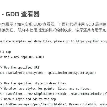
- GDB 查看器
您展示了如何实现 GDB 查看器。下面的代码使用 GDB 层
转换为它。 该样本使用指定的样式绘制线条。该库还具有用于点
omplete examples and data files, please go to https://github.com
e a map
ar map = new Map(800, 400))
	// Use the specified SRS
	map.SpatialReferenceSystem = SpatialReferenceSystem.Wgs84;
	// Use the specified style to draw lines
	// We also have styles for points, lines, and surfaces.
	var symbolizer = new SimpleLine() {Width = Measurement.Pixels(2)
	// Open a layer and add to the map
	map.Add(VectorLayer.Open("land.gdbtable", Drivers.FileGdb), symb