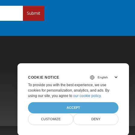
Submit
COOKIE NOTICE
Pricing
To provide you with the best experience, we use
cookies for personalization, analytics, and ads. By
Paid Support
using our site, you agree to
our cookie policy
.
About
ACCEPT
CUSTOMIZE
DENY