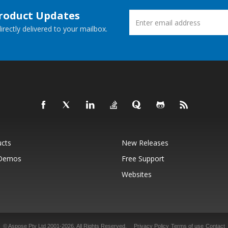
Product Updates
rectly delivered to your mailbox.
ucts
New Releases
 Demos
Free Support
Websites
© Aspose Pty Ltd 2001-2026.
All Rights Reserved.
Privacy Policy
Terms of use
Contact