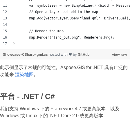
	var symbolizer = new SimpleLine() {Width = Measur
	// Open a layer and add to the map
	map.Add(VectorLayer.Open("land.gml", Drivers.Gml)
	// Render the map
	map.Render("land_out.png", Renderers.Png);
}
Showcase-CSharp-gml.cs
hosted with ❤ by
GitHub
view raw
此示例显示了常规的可能性。Aspose.GIS for .NET 具有广泛的
功能来
渲染地图
。
平台 - .NET / C#
我们支持 Windows 下的 Framework 4.7 或更高版本，以及
Windows 或 Linux 下的 .NET Core 2.0 或更高版本