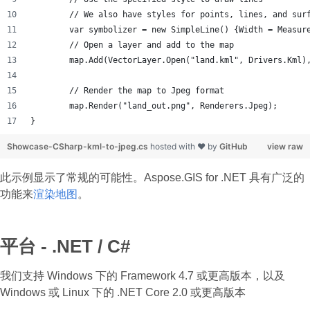
	// We also have styles for points, lines, and sur
	var symbolizer = new SimpleLine() {Width = Measur
	// Open a layer and add to the map
	map.Add(VectorLayer.Open("land.kml", Drivers.Kml)
	// Render the map to Jpeg format
	map.Render("land_out.png", Renderers.Jpeg);
}
Showcase-CSharp-kml-to-jpeg.cs
hosted with ❤ by
GitHub
view raw
此示例显示了常规的可能性。Aspose.GIS for .NET 具有广泛的
功能来
渲染地图
。
平台 - .NET / C#
我们支持 Windows 下的 Framework 4.7 或更高版本，以及
Windows 或 Linux 下的 .NET Core 2.0 或更高版本