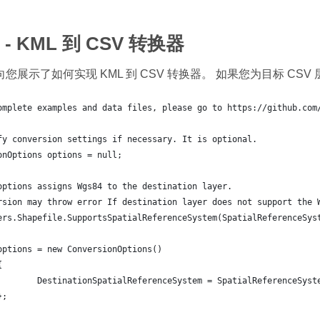
- KML 到 CSV 转换器
您展示了如何实现 KML 到 CSV 转换器。 如果您为目标 C
omplete examples and data files, please go to https://github.com
fy conversion settings if necessary. It is optional.
onOptions options = null;
options assigns Wgs84 to the destination layer.
rsion may throw error If destination layer does not support the 
ers.Shapefile.SupportsSpatialReferenceSystem(SpatialReferenceSys
	options = new ConversionOptions()
{
		DestinationSpatialReferenceSystem = SpatialReferenceSyst
	};