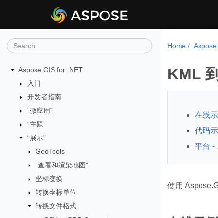
Home
Aspos
KML 
Aspose.GIS for .NET
入门
开发者指南
“微应用”
在线示
“主题”
代码示例
“展示”
平台 - 
GeoTools
“查看和渲染地图”
坐标变换
使用 Aspose.
转换坐标单位
转换文件格式