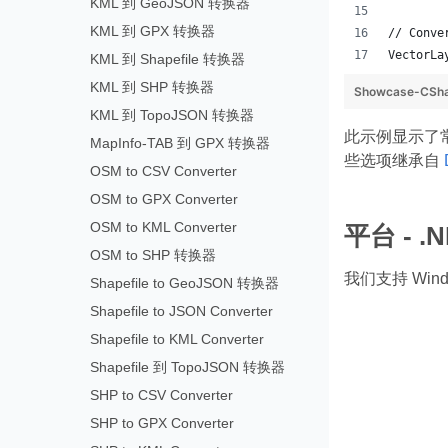
KML 到 GeoJSON 转换器
KML 到 GPX 转换器
// Conve
VectorLa
KML 到 Shapefile 转换器
KML 到 SHP 转换器
Showcase-CSha
KML 到 TopoJSON 转换器
此示例显示了常规
MapInfo-TAB 到 GPX 转换器
些选项继承自
OSM to CSV Converter
OSM to GPX Converter
OSM to KML Converter
平台 - .N
OSM to SHP 转换器
我们支持 Windo
Shapefile to GeoJSON 转换器
Shapefile to JSON Converter
Shapefile to KML Converter
Shapefile 到 TopoJSON 转换器
SHP to CSV Converter
SHP to GPX Converter