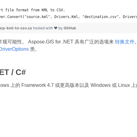
rt file format from KML to CSV.
yer.Convert("source.kml", Drivers.Kml, "destination.csv", Driver
rp-kml-to-csv.cs
hosted with ❤ by
GitHub
可能性。 Aspose.GIS for .NET 具有广泛的选项来
转换文件
DriverOptions
类。
ET / C#
ws 上的 Framework 4.7 或更高版本以及 Windows 或 Linux 上