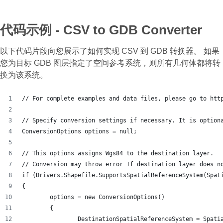
代码示例 - CSV to GDB Converter
以下代码片段向您展示了如何实现 CSV 到 GDB 转换器。 如果
您为目标 GDB 图层指定了空间参考系统，则所有几何体都将转
换为该系统。
// For complete examples and data files, please go to htt
// Specify conversion settings if necessary. It is option
ConversionOptions options = null;
// This options assigns Wgs84 to the destination layer.
// Conversion may throw error If destination layer does n
if (Drivers.Shapefile.SupportsSpatialReferenceSystem(Spat
{
	options = new ConversionOptions()
	{
		DestinationSpatialReferenceSystem = Spat