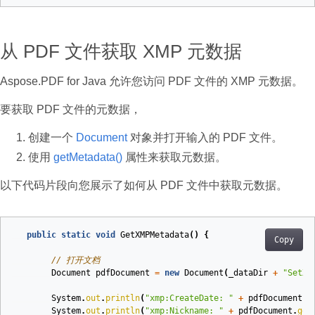
从 PDF 文件获取 XMP 元数据
Aspose.PDF for Java 允许您访问 PDF 文件的 XMP 元数据。
要获取 PDF 文件的元数据，
创建一个
Document
对象并打开输入的 PDF 文件。
使用
getMetadata()
属性来获取元数据。
以下代码片段向您展示了如何从 PDF 文件中获取元数据。
public
static
void
GetXMPMetadata
()
{
Copy
// 打开文档
Document
pdfDocument
=
new
Document
(
_dataDir
+
"SetXM
System
.
out
.
println
(
"xmp:CreateDate: "
+
pdfDocument
.
g
System
.
out
.
println
(
"xmp:Nickname: "
+
pdfDocument
.
get