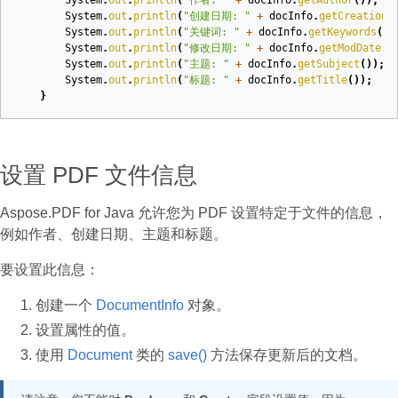
System
.
out
.
println
(
"作者: "
+
docInfo
.
getAuthor
());
System
.
out
.
println
(
"创建日期: "
+
docInfo
.
getCreationD
System
.
out
.
println
(
"关键词: "
+
docInfo
.
getKeywords
())
System
.
out
.
println
(
"修改日期: "
+
docInfo
.
getModDate
()
System
.
out
.
println
(
"主题: "
+
docInfo
.
getSubject
());
System
.
out
.
println
(
"标题: "
+
docInfo
.
getTitle
());
}
设置 PDF 文件信息
Aspose.PDF for Java 允许您为 PDF 设置特定于文件的信息，
例如作者、创建日期、主题和标题。
要设置此信息：
创建一个
DocumentInfo
对象。
设置属性的值。
使用
Document
类的
save()
方法保存更新后的文档。