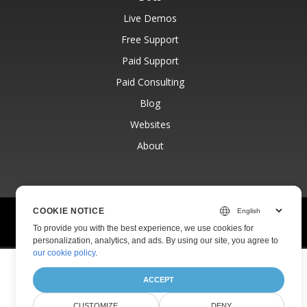
Live Demos
Free Support
Paid Support
Paid Consulting
Blog
Websites
About
COOKIE NOTICE
© Aspose Pty Ltd 2001-2026.
All Rights Reserved.
To provide you with the best experience, we use cookies for
Privacy Policy
Terms of use
Contact
personalization, analytics, and ads. By using our site, you agree to
our cookie policy
.
ACCEPT
CUSTOMIZE
DENY