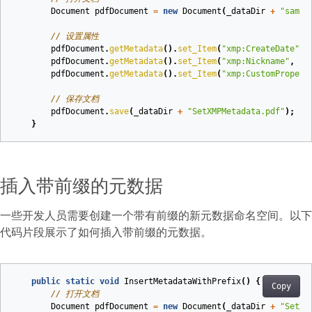
Document
pdfDocument
=
new
Document
(
_dataDir
+
"sampl
// 设置属性
pdfDocument
.
getMetadata
().
set_Item
(
"xmp:CreateDate"
,
pdfDocument
.
getMetadata
().
set_Item
(
"xmp:Nickname"
,
ne
pdfDocument
.
getMetadata
().
set_Item
(
"xmp:CustomPropert
// 保存文档
pdfDocument
.
save
(
_dataDir
+
"SetXMPMetadata.pdf"
);
}
插入带前缀的元数据
一些开发人员需要创建一个带有前缀的新元数据命名空间。以下
代码片段展示了如何插入带前缀的元数据。
public
static
void
InsertMetadataWithPrefix
()
{
Copy
// 打开文档
Document
pdfDocument
=
new
Document
(
_dataDir
+
"SetXM