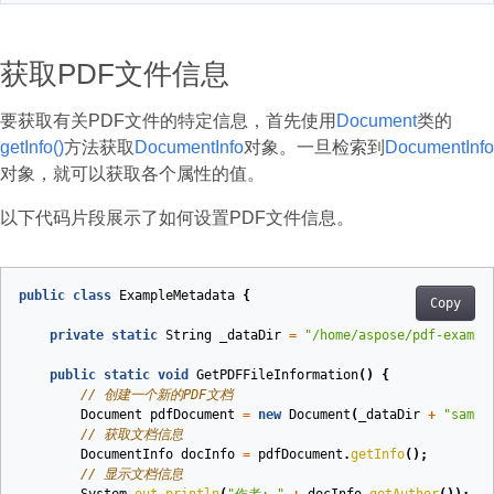
获取PDF文件信息
要获取有关PDF文件的特定信息，首先使用
Document
类的
getInfo()
方法获取
DocumentInfo
对象。一旦检索到
DocumentInfo
对象，就可以获取各个属性的值。
以下代码片段展示了如何设置PDF文件信息。
public
class
ExampleMetadata
{
Copy
private
static
String
_dataDir
=
"/home/aspose/pdf-exampl
public
static
void
GetPDFFileInformation
()
{
// 创建一个新的PDF文档
Document
pdfDocument
=
new
Document
(
_dataDir
+
"sampl
// 获取文档信息
DocumentInfo
docInfo
=
pdfDocument
.
getInfo
();
// 显示文档信息