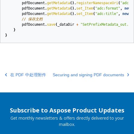
pdfDocument
.
getMetadata
().
registerNamespaceUri
(
"adc"
,
pdfDocument
.
getMetadata
().
set_Item
(
"adc:format"
,
new
pdfDocument
.
getMetadata
().
set_Item
(
"adc:title"
,
new
X
// 保存文档
pdfDocument
.
save
(
_dataDir
+
"SetPrefixMetadata_out.pd
}
}
在 PDF 中处理附件
Securing and signing PDF documents
Subscribe to Aspose Product Updates
Get monthly newsletters & offers directly delivered to your
mailbox.