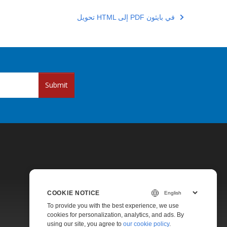
تحويل HTML إلى PDF في بايثون
Submit
COOKIE NOTICE
Pricing
To provide you with the best experience, we use
cookies for personalization, analytics, and ads. By
Paid Support
using our site, you agree to
our cookie policy
.