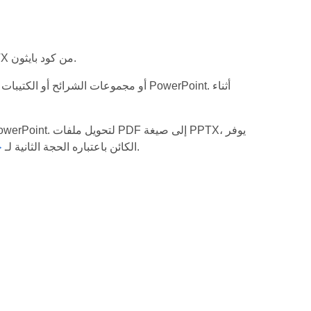
يتيح لك تحويل ملفات PDF إلى عروض بوربوينت PPTX من كود بايثون.
طريقة.
الكائن باعتباره الحجة الثانية لـ
ح