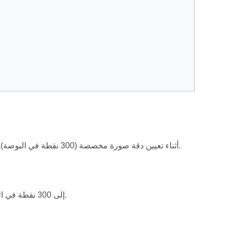
تقوم هذه الطريقة بتحويل مستند PDF إلى ملف PowerPoint (PPTX) أثناء تعيين دقة صورة مخصصة (300 نقطة في البوصة) لتحسين الجودة.
قم بتعيين خاصية «image_resolution» إلى 300 نقطة في البوصة للحصول على عرض عالي الجودة.