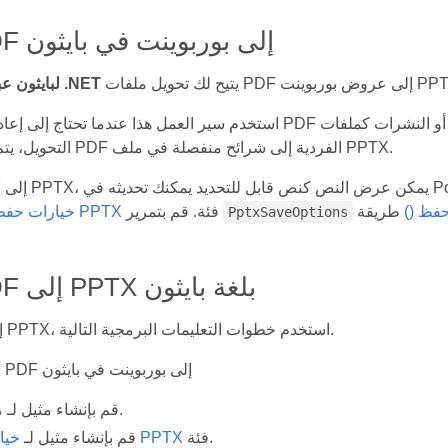
تحويل PDF إلى بوربوينت في بايثون
Aspose.pdf لبايثون عبر .NET
استخدم سير العمل هذا عندما تحتاج إلى إعادة توظيف تقارير PDF أو مجموعات الشرائح أو الكتيبات أ
التحويل، يتم تحويل صفحات PDF الفردية إلى شرائح منفصلة في ملف PPTX.
فظ ()
فئة. قم بتمرير
خيارات حفظ PPTX
PptxSaveOptions
تحويل PDF إلى PPTX بلغة بايثون
لتحويل PDF إلى PPTX، استخدم خطوات التعليمات البرمجية التالية.
الخطوات: تحويل PDF إلى بوربوينت في بايثون
فئة.
قم بإنشاء مثيل لـ
م
فئة.
خيارات حفظ PPTX
قم بإنشاء مثيل لـ