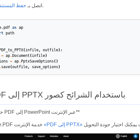
طريقة.
اتصل بـ
حفظ المستند 
e.pdf
as
ap
rt
path
PDF_to_PPTX
(
infile
,
outfile
):
=
ap
.
Document
(
infile
)
ions
=
ap
.
PptxSaveOptions
()
.
save
(
outfile
,
save_options
)
تحويل PDF إلى PPTX باستخدام الشرائح كصور
** حاول تحويل PDF إلى PowerPoint عبر الإنترنت**
«PDF إلى PPTX»
يوفر Aspose.PDF خدمة الإنترنت