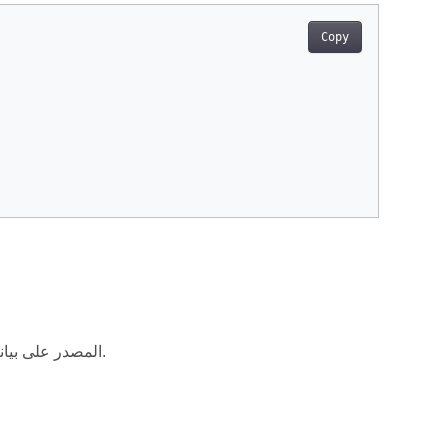
Copy
عندما يحتوي ملف PDF المصدر على بيانات أعمال مليئة بالجدول.