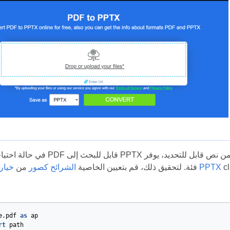
 البرمجية
خيارات حفظ PPTX
فئة. لتحقيق ذلك، قم بتعيين الخاصية
الشرائح كصور
من
e.pdf
as
ap
rt
path