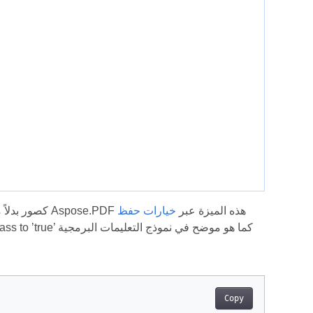
في حالة احتياجك لتحويل ملف PDF قابل للبحث إلى PPTX كصور بدلاً من نص قابل للتحديد، يوفر Aspose.PDF هذه الميزة عبر
خيارات حفظ
class to ’true’ كما هو موضح في نموذج التعليمات
Copy