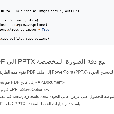
PDF_to_PPTX_slides_as_images
(
infile
,
outfile
):
=
ap
.
Document
(
infile
)
ions
=
ap
.
PptxSaveOptions
()
ions
.
slides_as_images
=
True
.
save
(
outfile
,
save_options
)
تحويل PDF إلى PPTX مع دقة الصورة المخصصة
قم بتحميل ملف PDF إلى كائن «AP.Document».
قم بإنشاء مثيل «PPTxSaveOptions».
احفظ PDF كملف PPTX باستخدام خيارات الحفظ المحددة.