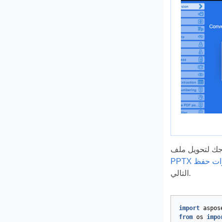
PPTX
التالي.
import
aspos
from
os
impo