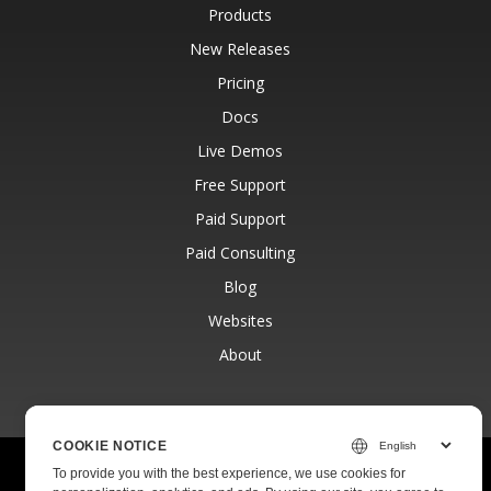
Products
New Releases
Pricing
Docs
Live Demos
Free Support
Paid Support
Paid Consulting
Blog
Websites
About
COOKIE NOTICE
© Aspose Pty Ltd 2001-2026.
All Rights Reserved.
To provide you with the best experience, we use cookies for
Privacy Policy
Terms of use
Contact