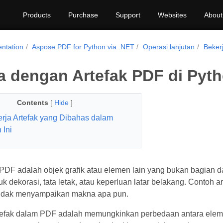
Products
Purchase
Support
Websites
About
ntation
Aspose.PDF for Python via .NET
Operasi lanjutan
Beker
a dengan Artefak PDF di Pyt
Contents
[
Hide
]
erja Artefak yang Dibahas dalam
 Ini
 PDF adalah objek grafik atau elemen lain yang bukan bagian d
k dekorasi, tata letak, atau keperluan latar belakang. Contoh a
tidak menyampaikan makna apa pun.
rtefak dalam PDF adalah memungkinkan perbedaan antara elemen