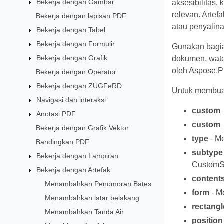
Bekerja dengan Gambar
aksesibilitas,
relevan. Artef
Bekerja dengan lapisan PDF
atau penyalina
Bekerja dengan Tabel
Bekerja dengan Formulir
Gunakan bagia
Bekerja dengan Grafik
dokumen, wate
oleh Aspose.P
Bekerja dengan Operator
Bekerja dengan ZUGFeRD
Untuk membuat
Navigasi dan interaksi
custom_
Anotasi PDF
custom_
Bekerja dengan Grafik Vektor
type
- Me
Bandingkan PDF
subtype
Bekerja dengan Lampiran
CustomS
Bekerja dengan Artefak
content
Menambahkan Penomoran Bates
form
- M
Menambahkan latar belakang
rectangl
Menambahkan Tanda Air
position