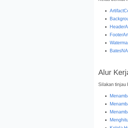
ArtifactC
Backgrou
HeaderAr
FooterArt
Watermar
BatesNAr
Alur Ker
Silakan tinjau 
Menamba
Menamba
Menamba
Menghitu
Kelola H