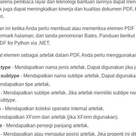
 karena pembaca layar dan teknologi bantuan lainnya dapat me
ak juga dapat meningkatkan kinerja dan kualitas dokumen PDF, 
n.
n ini ketika Anda perlu membuat atau memeriksa elemen PDF n
rmark halaman, dan tanda penomoran Bates. Panduan berikut m
DF for Python via .NET.
 elemen sebagai artefak dalam PDF, Anda perlu menggunaka
type
- Mendapatkan nama jenis artefak. Dapat digunakan jika jen
subtype
- Mendapatkan nama subtipe artefak. Dapat digunakan 
ndapatkan tipe artefak.
- Mendapatkan subtipe artefak. Jika artefak memiliki subtipe n
ubtype.
s
- Mendapatkan koleksi operator internal artefak.
endapatkan XForm dari artefak (jika XForm digunakan).
e
- Mendapatkan persegi panjang artefak.
- Mendapatkan atau mengatur posisi artefak. Jika properti ini 