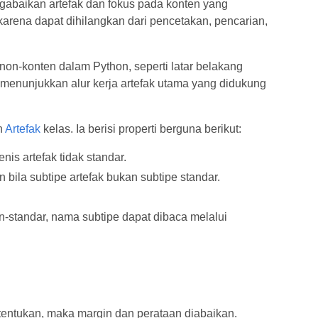
ngabaikan artefak dan fokus pada konten yang
karena dapat dihilangkan dari pencetakan, pencarian,
on‑konten dalam Python, seperti latar belakang
enunjukkan alur kerja artefak utama yang didukung
n
Artefak
kelas. Ia berisi properti berguna berikut:
is artefak tidak standar.
bila subtipe artefak bukan subtipe standar.
on-standar, nama subtipe dapat dibaca melalui
ditentukan, maka margin dan perataan diabaikan.