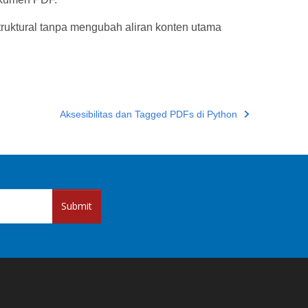
struktural tanpa mengubah aliran konten utama
Aksesibilitas dan Tagged PDFs di Python
Submit