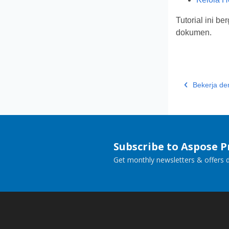
Tutorial ini b
dokumen.
Bekerja de
Subscribe to Aspose 
Get monthly newsletters & offers di