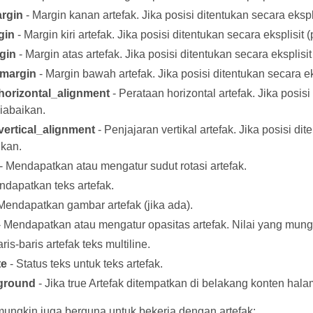
argin
- Margin kanan artefak. Jika posisi ditentukan secara eksplis
gin
- Margin kiri artefak. Jika posisi ditentukan secara eksplisit (
gin
- Margin atas artefak. Jika posisi ditentukan secara eksplisit 
margin
- Margin bawah artefak. Jika posisi ditentukan secara eksp
_horizontal_alignment
- Perataan horizontal artefak. Jika posisi
diabaikan.
_vertical_alignment
- Penjajaran vertikal artefak. Jika posisi dit
ikan.
- Mendapatkan atau mengatur sudut rotasi artefak.
ndapatkan teks artefak.
Mendapatkan gambar artefak (jika ada).
 Mendapatkan atau mengatur opasitas artefak. Nilai yang mung
ris-baris artefak teks multiline.
te
- Status teks untuk teks artefak.
ground
- Jika true Artefak ditempatkan di belakang konten hala
mungkin juga berguna untuk bekerja dengan artefak: