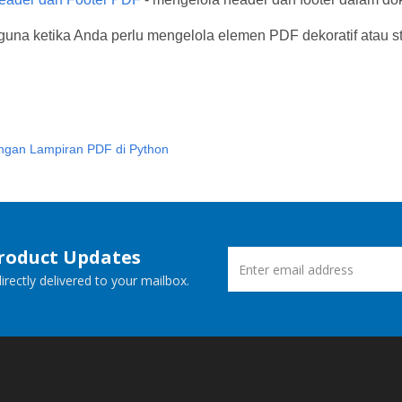
erguna ketika Anda perlu mengelola elemen PDF dekoratif atau 
ngan Lampiran PDF di Python
Product Updates
rectly delivered to your mailbox.