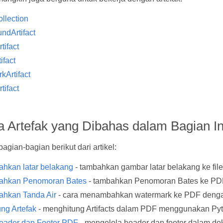
ollection
ndArtifact
tifact
ifact
kArtifact
tifact
ja Artefak yang Dibahas dalam Bagian In
bagian-bagian berikut dari artikel:
hkan latar belakang
- tambahkan gambar latar belakang ke fi
hkan Penomoran Bates
- tambahkan Penomoran Bates ke PD
hkan Tanda Air
- cara menambahkan watermark ke PDF denga
ng Artefak
- menghitung Artifacts dalam PDF menggunakan Pyt
eader dan Footer PDF
- mengelola header dan footer dalam d