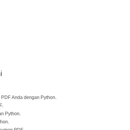
i
le PDF Anda dengan Python.
F.
n Python.
hon.
okumen PDF.