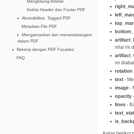
Menghitung Artefak
right_m
Kelola Header dan Footer PDF
left_mar
Aksesibilitas. Tagged PDF
top_mar
Metadata File PDF
bottom_
Mengamankan dan menandatangani
artifact
dalam PDF
nilai ini 
Bekerja dengan PDF Facades
artifact
FAQ
ini diaba
rotation
text
- Me
image
- 
opacity
-
lines
- Ba
text_sta
is_back
Kelas berikut 