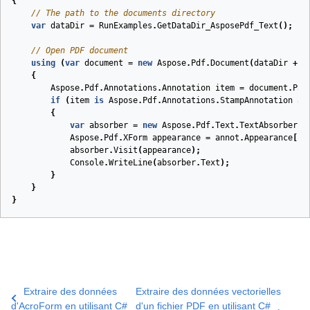
{
// The path to the documents directory
var
dataDir
=
RunExamples
.
GetDataDir_AsposePdf_Text
();
// Open PDF document
using
(
var
document
=
new
Aspose
.
Pdf
.
Document
(
dataDir
+
"
{
Aspose
.
Pdf
.
Annotations
.
Annotation
item
=
document
.
Pag
if
(
item
is
Aspose
.
Pdf
.
Annotations
.
StampAnnotation
an
{
var
absorber
=
new
Aspose
.
Pdf
.
Text
.
TextAbsorber
()
Aspose
.
Pdf
.
XForm
appearance
=
annot
.
Appearance
[
"N
absorber
.
Visit
(
appearance
);
Console
.
WriteLine
(
absorber
.
Text
);
}
}
}
Extraire des données
Extraire des données vectorielles
d'AcroForm en utilisant C#
d'un fichier PDF en utilisant C#