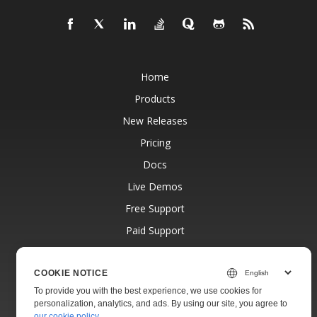
Home
Products
New Releases
Pricing
Docs
Live Demos
Free Support
Paid Support
Paid Consulting
Blog
COOKIE NOTICE
To provide you with the best experience, we use cookies for
Websites
personalization, analytics, and ads. By using our site, you agree to
our cookie policy
.