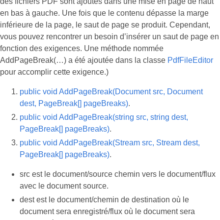
des fichiers PDF sont ajoutés dans une mise en page de haut
en bas à gauche. Une fois que le contenu dépasse la marge
inférieure de la page, le saut de page se produit. Cependant,
vous pouvez rencontrer un besoin d’insérer un saut de page en
fonction des exigences. Une méthode nommée
AddPageBreak(…) a été ajoutée dans la classe
PdfFileEditor
pour accomplir cette exigence.)
public void AddPageBreak(Document src, Document
dest, PageBreak[] pageBreaks)
.
public void AddPageBreak(string src, string dest,
PageBreak[] pageBreaks)
.
public void AddPageBreak(Stream src, Stream dest,
PageBreak[] pageBreaks)
.
src est le document/source chemin vers le document/flux
avec le document source.
dest est le document/chemin de destination où le
document sera enregistré/flux où le document sera