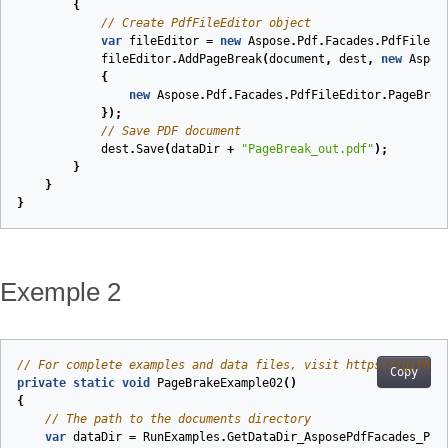
{
// Create PdfFileEditor object
var
fileEditor
=
new
Aspose
.
Pdf
.
Facades
.
PdfFileEd
fileEditor
.
AddPageBreak
(
document
,
dest
,
new
Aspos
{
new
Aspose
.
Pdf
.
Facades
.
PdfFileEditor
.
PageBrea
});
// Save PDF document
dest
.
Save
(
dataDir
+
"PageBreak_out.pdf"
);
}
}
}
Exemple 2
// For complete examples and data files, visit https://github
Copy
private
static
void
PageBrakeExample02
(
)
{
// The path to the documents directory
var
dataDir
=
RunExamples
.
GetDataDir_AsposePdfFacades_Pag