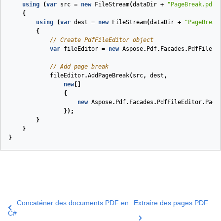
using
(
var
src
=
new
FileStream
(
dataDir
+
"PageBreak.pdf"
{
using
(
var
dest
=
new
FileStream
(
dataDir
+
"PageBreak
{
// Create PdfFileEditor object
var
fileEditor
=
new
Aspose
.
Pdf
.
Facades
.
PdfFileEd
// Add page break
fileEditor
.
AddPageBreak
(
src
,
dest
,
new
[]
{
new
Aspose
.
Pdf
.
Facades
.
PdfFileEditor
.
Page
});
}
}
}
Concaténer des documents PDF en
Extraire des pages PDF
C#