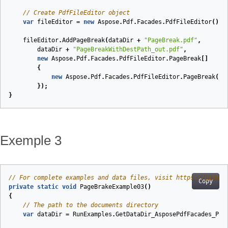
// Create PdfFileEditor object
var
fileEditor
=
new
Aspose
.
Pdf
.
Facades
.
PdfFileEditor
();
fileEditor
.
AddPageBreak
(
dataDir
+
"PageBreak.pdf"
,
dataDir
+
"PageBreakWithDestPath_out.pdf"
,
new
Aspose
.
Pdf
.
Facades
.
PdfFileEditor
.
PageBreak
[]
{
new
Aspose
.
Pdf
.
Facades
.
PdfFileEditor
.
PageBreak
(
1
,
});
}
Exemple 3
// For complete examples and data files, visit https://github
Copy
private
static
void
PageBrakeExample03
(
)
{
// The path to the documents directory
var
dataDir
=
RunExamples
.
GetDataDir_AsposePdfFacades_Pag