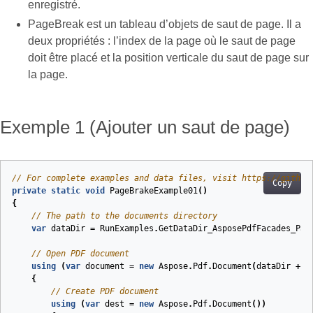
enregistré.
PageBreak est un tableau d’objets de saut de page. Il a
deux propriétés : l’index de la page où le saut de page
doit être placé et la position verticale du saut de page sur
la page.
Exemple 1 (Ajouter un saut de page)
// For complete examples and data files, visit https://github
Copy
private
static
void
PageBrakeExample01
(
)
{
// The path to the documents directory
var
dataDir
=
RunExamples
.
GetDataDir_AsposePdfFacades_Pag
// Open PDF document
using
(
var
document
=
new
Aspose
.
Pdf
.
Document
(
dataDir
+
"
{
// Create PDF document
using
(
var
dest
=
new
Aspose
.
Pdf
.
Document
())