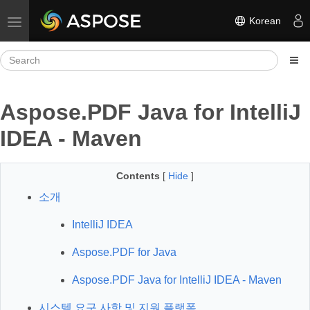
Korean
Toggle navigation
Aspose.PDF Java for IntelliJ
IDEA - Maven
Contents
[
Hide
]
소개
IntelliJ IDEA
Aspose.PDF for Java
Aspose.PDF Java for IntelliJ IDEA - Maven
시스템 요구 사항 및 지원 플랫폼