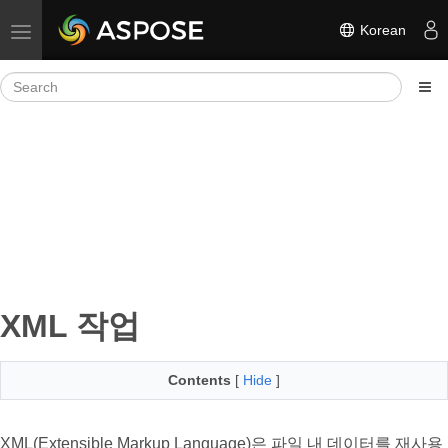
Korean
Toggle navigation
XML 작업
Contents
[
Hide
]
XML(Extensible Markup Language)은 파일 내 데이터를 재사용