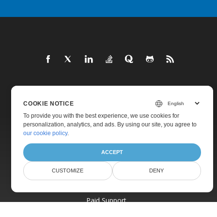
Home
COOKIE NOTICE
Products
To provide you with the best experience, we use cookies for
New Releases
personalization, analytics, and ads. By using our site, you agree to
our cookie policy
.
Pricing
ACCEPT
Docs
Live Demos
CUSTOMIZE
DENY
Free Support
Paid Support
Paid Consulting