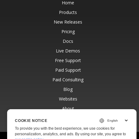
Home
Products
New Releases
Pricing
Docs
Live Demos
Free Support
Paid Support
Paid Consulting
Blog
Websites
About
COOKIE NOTICE
To provide you with the best experience, we use cookies for
personalization, analytics, and ads. By using our site, you agree to