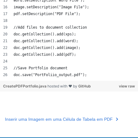
word.setDescription("Word File");
image.setDescription("Image File");
pdf.setDescription("PDF File");
//Add files to document collection
doc.getCollection().add(xps);
doc.getCollection().add(word);
doc.getCollection().add(image);
doc.getCollection().add(pdf);
//Save Portfolio document
doc.save("PortFoliio_output.pdf");
CreatePDFPortfolio.java
hosted with ❤ by
GitHub
view raw
Inserir uma Imagem em uma Célula de Tabela em PDF