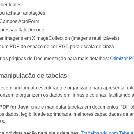
er fontes
ou achatar anotações
 Campos AcroForm
pressão flateDecode
r imagens em XImageCollection (imagens reutilizáveis)
r um PDF do espaço de cor RGB para escala de cinza
ar as páginas de Documentação para mais detalhes:
Otimizar P
manipulação de tabelas
rnecem um formato estruturado e organizado para apresentar i
gorizem e organizem os dados em linhas e colunas, facilitand
PDF for Java
, criar e manipular tabelas em documentos PDF o
s dados, legibilidade aprimorada, melhores capacidades de aná
es.
r a próxima seção para mais detalhes:
Trabalhando com Tabela