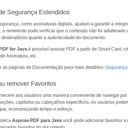
 de Segurança Estendidos
gurança, como assinaturas digitais, ajudam a garantir a integ
o remetente pode verificar que o conteúdo não foi adulterado 
destinatários quanto à autenticidade do documento.
PDF for Java
é possível assinar PDF a partir de Smart Card, cri
de Assinatura, etc.
ar as páginas de Documentação para mais detalhes:
Segurança 
ou remover Favoritos
fornecem aos usuários uma maneira conveniente de navegar po
 seções, capítulos ou cabeçalhos específicos, os usuários pode
que, economizando tempo e esforço.
ioteca
Aspose.PDF para Java
você pode adicionar favoritos a 
minados favoritos do documento.