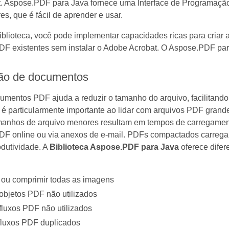
. Aspose.PDF para Java fornece uma Interface de Programação 
s, que é fácil de aprender e usar.
blioteca, você pode implementar capacidades ricas para criar
F existentes sem instalar o Adobe Acrobat. O Aspose.PDF pa
o de documentos
umentos PDF ajuda a reduzir o tamanho do arquivo, facilitand
 é particularmente importante ao lidar com arquivos PDF grand
manhos de arquivo menores resultam em tempos de carregament
F online ou via anexos de e-mail. PDFs compactados carrega
odutividade. A
Biblioteca Aspose.PDF para Java
oferece difer
 ou comprimir todas as imagens
objetos PDF não utilizados
fluxos PDF não utilizados
 fluxos PDF duplicados