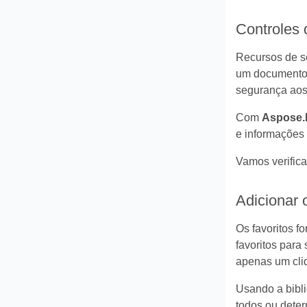
Controles
Recursos de se
um documento, 
segurança aos 
Com
Aspose.
e informações 
Vamos verific
Adicionar 
Os favoritos 
favoritos para
apenas um cli
Usando a bibl
todos ou deter