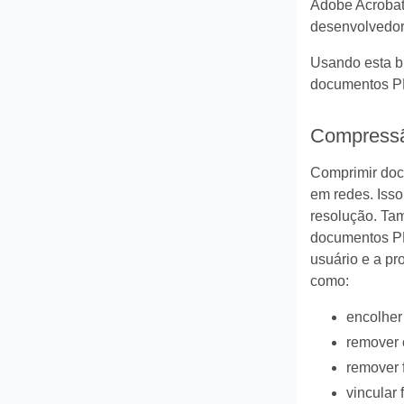
Adobe Acrobat
desenvolvedore
Usando esta bi
documentos PD
Compressã
Comprimir doc
em redes. Isso
resolução. Ta
documentos PD
usuário e a pr
como:
encolher
remover 
remover 
vincular