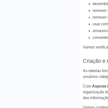
desembeb
remover 
remover
usar com
armazena
converte
Vamos verific
Criação e 
As tabelas fo
usuários cate
Com
Aspose.
organização do
das informaçõ
Vamos conferi