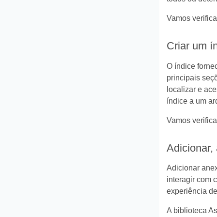
Vamos verifica
Criar um í
O índice forne
principais seç
localizar e ac
índice a um a
Vamos verific
Adicionar,
Adicionar anex
interagir com 
experiência de 
A biblioteca 