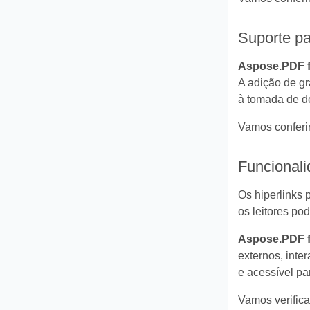
Suporte pa
Aspose.PDF f
A adição de g
à tomada de de
Vamos conferi
Funcionali
Os hiperlinks 
os leitores po
Aspose.PDF f
externos, inte
e acessível pa
Vamos verifica