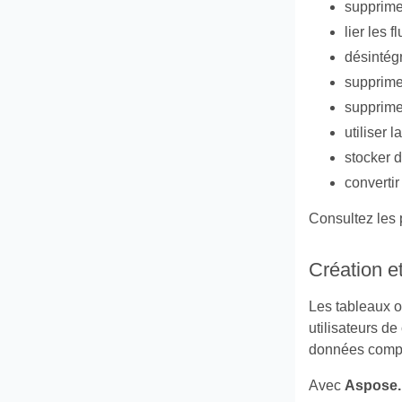
supprimer
lier les 
désintégr
supprimer
supprime
utiliser 
stocker 
converti
Consultez les 
Création e
Les tableaux o
utilisateurs d
données comp
Avec
Aspose.