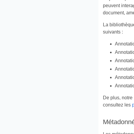
peuvent intera
document, amél
La bibliothèqu
suivants :
Annotati
Annotati
Annotati
Annotati
Annotati
Annotati
De plus, notre 
consultez les
Métadonné