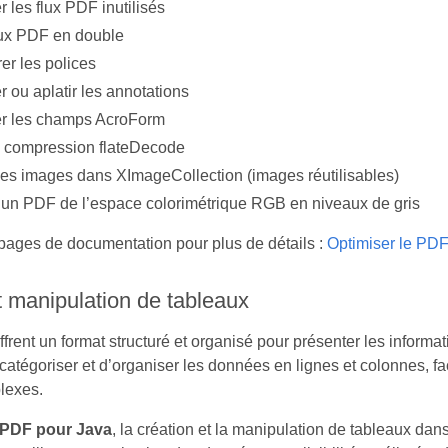
 les flux PDF inutilisés
flux PDF en double
er les polices
 ou aplatir les annotations
r les champs AcroForm
la compression flateDecode
des images dans XImageCollection (images réutilisables)
r un PDF de l’espace colorimétrique RGB en niveaux de gris
pages de documentation pour plus de détails :
Optimiser le PD
t manipulation de tableaux
ffrent un format structuré et organisé pour présenter les inform
e catégoriser et d’organiser les données en lignes et colonnes, 
lexes.
PDF pour Java
, la création et la manipulation de tableaux d