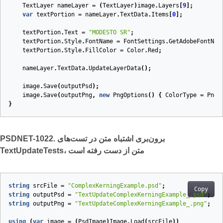
TextLayer
nameLayer
=
(
TextLayer
)
image
.
Layers
[
9
];
var
textPortion
=
nameLayer
.
TextData
.
Items
[
0
];
textPortion
.
Text
=
"MODESTO SR"
;
textPortion
.
Style
.
FontName
=
FontSettings
.
GetAdobeFontNam
textPortion
.
Style
.
FillColor
=
Color
.
Red
;
nameLayer
.
TextData
.
UpdateLayerData
();
image
.
Save
(
outputPsd
);
image
.
Save
(
outputPng
,
new
PngOptions
()
{
ColorType
=
PngC
}
PSDNET-1022. برون‌بری اشتباه متن در تست‌های
TextUpdateTests، متن از دست رفته است
string
srcFile
=
"ComplexKerningExample.psd"
;
Copy
string
outputPsd
=
"TextUpdateComplexKerningExample_.psd"
;
string
outputPng
=
"TextUpdateComplexKerningExample_.png"
;
using
(
var
image
=
(
PsdImage
)
Image
.
Load
(
srcFile
))