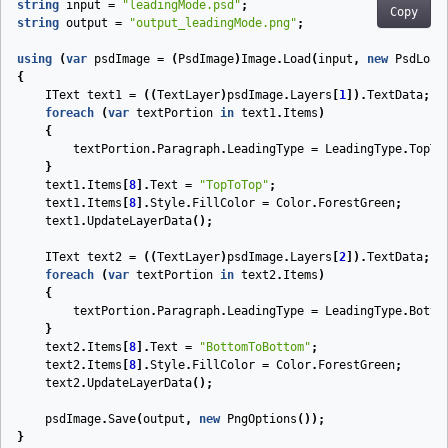
string
input
=
"leadingMode.psd"
;
Copy
string
output
=
"output_leadingMode.png"
;
using
(
var
psdImage
=
(
PsdImage
)
Image
.
Load
(
input
,
new
PsdLoad
{
IText
text1
=
((
TextLayer
)
psdImage
.
Layers
[
1
]).
TextData
;
foreach
(
var
textPortion
in
text1
.
Items
)
{
textPortion
.
Paragraph
.
LeadingType
=
LeadingType
.
TopTo
}
text1
.
Items
[
8
].
Text
=
"TopToTop"
;
text1
.
Items
[
8
].
Style
.
FillColor
=
Color
.
ForestGreen
;
text1
.
UpdateLayerData
();
IText
text2
=
((
TextLayer
)
psdImage
.
Layers
[
2
]).
TextData
;
foreach
(
var
textPortion
in
text2
.
Items
)
{
textPortion
.
Paragraph
.
LeadingType
=
LeadingType
.
Botto
}
text2
.
Items
[
8
].
Text
=
"BottomToBottom"
;
text2
.
Items
[
8
].
Style
.
FillColor
=
Color
.
ForestGreen
;
text2
.
UpdateLayerData
();
psdImage
.
Save
(
output
,
new
PngOptions
());
}