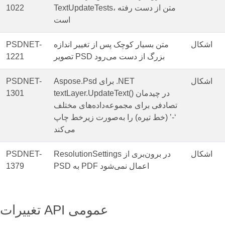
TextUpdateTests، متن از دست رفته
1022
است
اشکال
متن بسیار کوچک پس از تغییر اندازه
PSDNET-
تصویر PSD بزرگ از دست می‌رود
1221
اشکال
Aspose.Psd برای .NET
PSDNET-
textLayer.UpdateText() در چیدمان
1301
تصادفی برای مجموعه‌داده‌های مختلف
‘-’ (خط تیره) را به‌صورت زیرخط چاپ
می‌کند
اشکال
ResolutionSettings در برون‌بری از
PSDNET-
PSD به PDF اعمال نمی‌شود
1379
تغییرات API عمومی