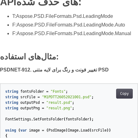
API‌های حذف شده:
T:Aspose.PSD.FileFormats.Psd.LeadingMode
F:Aspose.PSD.FileFormats.Psd.LeadingMode.Auto
F:Aspose.PSD.FileFormats.Psd.LeadingMode.Manual
مثال‌های استفاده:
PSDNET-912. تغییر فونت و رنگ برای لایه متنی PSD
string
fontsFolder
=
"Fonts"
;
Copy
string
srcFile
=
"M1PDTT26052021001.psd"
;
string
outputPsd
=
"result.psd"
;
string
outputPng
=
"result.png"
;
FontSettings
.
SetFontsFolder
(
fontsFolder
);
using
(
var
image
=
(
PsdImage
)
Image
.
Load
(
srcFile
))
{