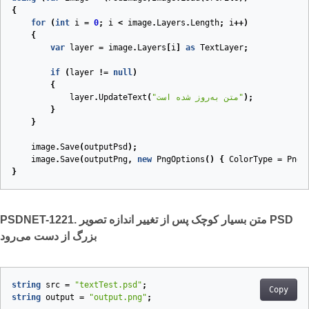
{
for
(
int
i
=
0
;
i
<
image
.
Layers
.
Length
;
i
++)
{
var
layer
=
image
.
Layers
[
i
]
as
TextLayer
;
if
(
layer
!=
null
)
{
);
"متن به‌روز شده است"
(
UpdateText
.
layer
}
}
image
.
Save
(
outputPsd
);
image
.
Save
(
outputPng
,
new
PngOptions
()
{
ColorType
=
PngC
}
PSDNET-1221. متن بسیار کوچک پس از تغییر اندازه تصویر PSD
بزرگ از دست می‌رود
string
src
=
"textTest.psd"
;
Copy
string
output
=
"output.png"
;