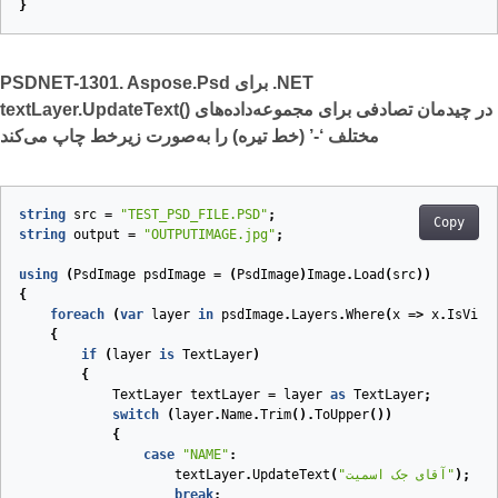
}
PSDNET-1301. Aspose.Psd برای .NET
textLayer.UpdateText() در چیدمان تصادفی برای مجموعه‌داده‌های
مختلف ‘-’ (خط تیره) را به‌صورت زیرخط چاپ می‌کند
string
src
=
"TEST_PSD_FILE.PSD"
;
Copy
string
output
=
"OUTPUTIMAGE.jpg"
;
using
(
PsdImage
psdImage
=
(
PsdImage
)
Image
.
Load
(
src
))
{
foreach
(
var
layer
in
psdImage
.
Layers
.
Where
(
x
=>
x
.
IsVisi
{
if
(
layer
is
TextLayer
)
{
TextLayer
textLayer
=
layer
as
TextLayer
;
switch
(
layer
.
Name
.
Trim
().
ToUpper
())
{
case
"NAME"
:
);
"آقای جک اسمیت"
(
UpdateText
.
textLayer
break
;