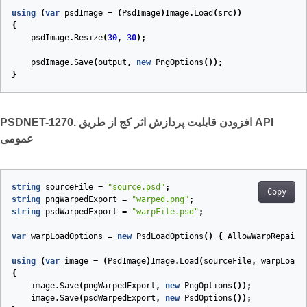
using
(
var
psdImage
=
(
PsdImage
)
Image
.
Load
(
src
))
{
psdImage
.
Resize
(
30
,
30
);
psdImage
.
Save
(
output
,
new
PngOptions
());
}
PSDNET-1270. افزودن قابلیت پردازش اثر کج از طریق API
عمومی
string
sourceFile
=
"source.psd"
;
Copy
string
pngWarpedExport
=
"warped.png"
;
string
psdWarpedExport
=
"warpFile.psd"
;
var
warpLoadOptions
=
new
PsdLoadOptions
()
{
AllowWarpRepaint
using
(
var
image
=
(
PsdImage
)
Image
.
Load
(
sourceFile
,
warpLoadO
{
image
.
Save
(
pngWarpedExport
,
new
PngOptions
());
image
.
Save
(
psdWarpedExport
,
new
PsdOptions
());