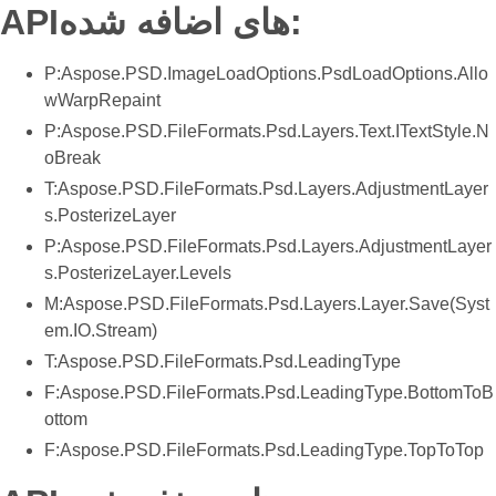
API‌های اضافه شده:
P:Aspose.PSD.ImageLoadOptions.PsdLoadOptions.Allo
wWarpRepaint
P:Aspose.PSD.FileFormats.Psd.Layers.Text.ITextStyle.N
oBreak
T:Aspose.PSD.FileFormats.Psd.Layers.AdjustmentLayer
s.PosterizeLayer
P:Aspose.PSD.FileFormats.Psd.Layers.AdjustmentLayer
s.PosterizeLayer.Levels
M:Aspose.PSD.FileFormats.Psd.Layers.Layer.Save(Syst
em.IO.Stream)
T:Aspose.PSD.FileFormats.Psd.LeadingType
F:Aspose.PSD.FileFormats.Psd.LeadingType.BottomToB
ottom
F:Aspose.PSD.FileFormats.Psd.LeadingType.TopToTop