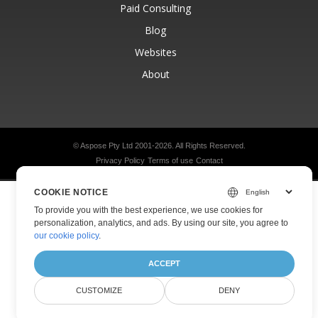
Paid Consulting
Blog
Websites
About
© Aspose Pty Ltd 2001-2026.
All Rights Reserved.
Privacy Policy
Terms of use
Contact
COOKIE NOTICE
To provide you with the best experience, we use cookies for
personalization, analytics, and ads. By using our site, you agree to
our cookie policy
.
ACCEPT
CUSTOMIZE
DENY