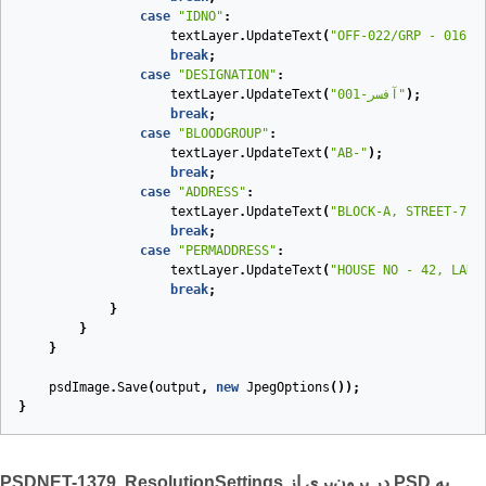
case
"IDNO"
:
textLayer
.
UpdateText
(
"OFF-022/GRP - 016"
)
break
;
case
"DESIGNATION"
:
);
"آفسر-001"
(
UpdateText
.
textLayer
break
;
case
"BLOODGROUP"
:
textLayer
.
UpdateText
(
"AB-"
);
break
;
case
"ADDRESS"
:
textLayer
.
UpdateText
(
"BLOCK-A, STREET-7, 
break
;
case
"PERMADDRESS"
:
textLayer
.
UpdateText
(
"HOUSE NO - 42, LANE
break
;
}
}
}
psdImage
.
Save
(
output
,
new
JpegOptions
());
}
PSDNET-1379. ResolutionSettings در برون‌بری از PSD به