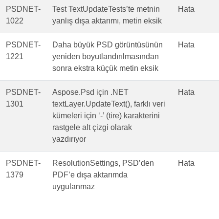
PSDNET-
Test TextUpdateTests’te metnin
Hata
1022
yanlış dışa aktarımı, metin eksik
PSDNET-
Daha büyük PSD görüntüsünün
Hata
1221
yeniden boyutlandırılmasından
sonra ekstra küçük metin eksik
PSDNET-
Aspose.Psd için .NET
Hata
1301
textLayer.UpdateText(), farklı veri
kümeleri için ‘-’ (tire) karakterini
rastgele alt çizgi olarak
yazdırıyor
PSDNET-
ResolutionSettings, PSD’den
Hata
1379
PDF’e dışa aktarımda
uygulanmaz