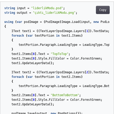
string
input
=
"liderlikModu.psd"
;
Copy
string
output
=
"çıktı_liderlikModu.png"
;
using
(
var
psdImage
=
(
PsdImage
)
Image
.
Load
(
input
,
new
PsdLoad
{
IText
text1
=
((
TextLayer
)
psdImage
.
Layers
[
1
]).
TextData
;
foreach
(
var
textPortion
in
text1
.
Items
)
{
textPortion
.
Paragraph
.
LeadingType
=
LeadingType
.
TopTo
}
text1
.
Items
[
8
].
Text
=
"TopToTop"
;
text1
.
Items
[
8
].
Style
.
FillColor
=
Color
.
ForestGreen
;
text1
.
UpdateLayerData
();
IText
text2
=
((
TextLayer
)
psdImage
.
Layers
[
2
]).
TextData
;
foreach
(
var
textPortion
in
text2
.
Items
)
{
textPortion
.
Paragraph
.
LeadingType
=
LeadingType
.
Botto
}
text2
.
Items
[
8
].
Text
=
"BottomToBottom"
;
text2
.
Items
[
8
].
Style
.
FillColor
=
Color
.
ForestGreen
;
text2
.
UpdateLayerData
();
psdImage
.
Save
(
output
,
new
PngOptions
());