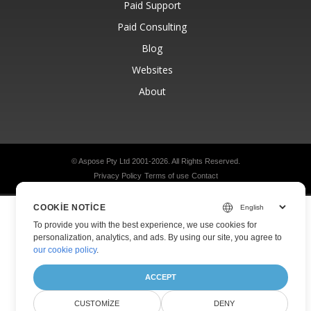
Paid Support
Paid Consulting
Blog
Websites
About
© Aspose Pty Ltd 2001-2026.
All Rights Reserved.
Privacy Policy
Terms of use
Contact
COOKIE NOTICE
To provide you with the best experience, we use cookies for
personalization, analytics, and ads. By using our site, you agree to
our cookie policy
.
ACCEPT
CUSTOMIZE
DENY