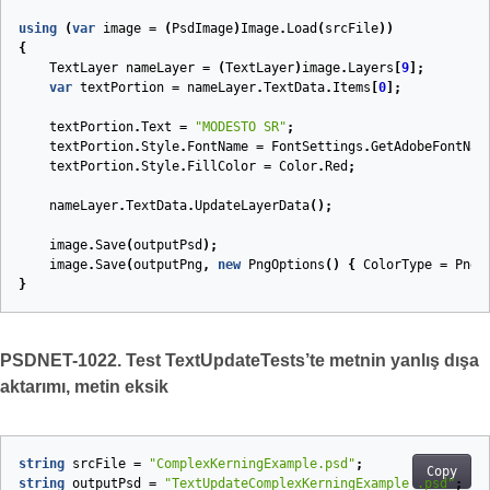
using
(
var
image
=
(
PsdImage
)
Image
.
Load
(
srcFile
))
{
TextLayer
nameLayer
=
(
TextLayer
)
image
.
Layers
[
9
];
var
textPortion
=
nameLayer
.
TextData
.
Items
[
0
];
textPortion
.
Text
=
"MODESTO SR"
;
textPortion
.
Style
.
FontName
=
FontSettings
.
GetAdobeFontNam
textPortion
.
Style
.
FillColor
=
Color
.
Red
;
nameLayer
.
TextData
.
UpdateLayerData
();
image
.
Save
(
outputPsd
);
image
.
Save
(
outputPng
,
new
PngOptions
()
{
ColorType
=
PngC
}
PSDNET-1022. Test TextUpdateTests’te metnin yanlış dışa
aktarımı, metin eksik
string
srcFile
=
"ComplexKerningExample.psd"
;
Copy
string
outputPsd
=
"TextUpdateComplexKerningExample_.psd"
;