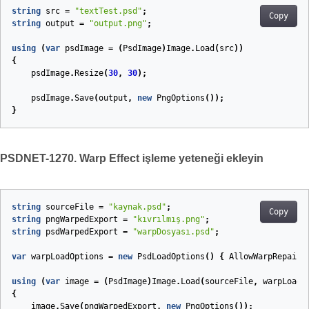
string
src
=
"textTest.psd"
;
Copy
string
output
=
"output.png"
;
using
(
var
psdImage
=
(
PsdImage
)
Image
.
Load
(
src
))
{
psdImage
.
Resize
(
30
,
30
);
psdImage
.
Save
(
output
,
new
PngOptions
());
}
PSDNET-1270. Warp Effect işleme yeteneği ekleyin
string
sourceFile
=
"kaynak.psd"
;
Copy
string
pngWarpedExport
=
"kıvrılmış.png"
;
string
psdWarpedExport
=
"warpDosyası.psd"
;
var
warpLoadOptions
=
new
PsdLoadOptions
()
{
AllowWarpRepaint
using
(
var
image
=
(
PsdImage
)
Image
.
Load
(
sourceFile
,
warpLoadO
{
image
.
Save
(
pngWarpedExport
,
new
PngOptions
());