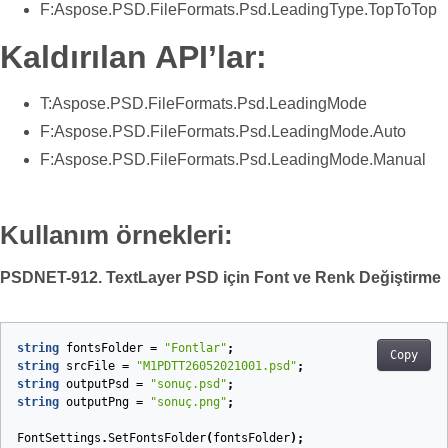
F:Aspose.PSD.FileFormats.Psd.LeadingType.TopToTop
Kaldırılan API’lar:
T:Aspose.PSD.FileFormats.Psd.LeadingMode
F:Aspose.PSD.FileFormats.Psd.LeadingMode.Auto
F:Aspose.PSD.FileFormats.Psd.LeadingMode.Manual
Kullanım örnekleri:
PSDNET-912. TextLayer PSD için Font ve Renk Değiştirme
string
fontsFolder
=
"Fontlar"
;
Copy
string
srcFile
=
"M1PDTT26052021001.psd"
;
string
outputPsd
=
"sonuç.psd"
;
string
outputPng
=
"sonuç.png"
;
FontSettings
.
SetFontsFolder
(
fontsFolder
);