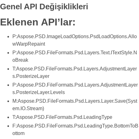
Genel API Değişiklikleri
Eklenen API’lar:
P:Aspose.PSD.ImageLoadOptions.PsdLoadOptions.Allo
wWarpRepaint
P:Aspose.PSD.FileFormats.Psd.Layers.Text.ITextStyle.N
oBreak
T:Aspose.PSD.FileFormats.Psd.Layers.AdjustmentLayer
s.PosterizeLayer
P:Aspose.PSD.FileFormats.Psd.Layers.AdjustmentLayer
s.PosterizeLayer.Levels
M:Aspose.PSD.FileFormats.Psd.Layers.Layer.Save(Syst
em.IO.Stream)
T:Aspose.PSD.FileFormats.Psd.LeadingType
F:Aspose.PSD.FileFormats.Psd.LeadingType.BottomToB
ottom