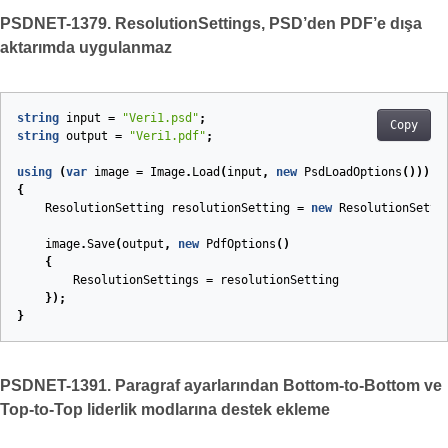
PSDNET-1379. ResolutionSettings, PSD’den PDF’e dışa
aktarımda uygulanmaz
string
input
=
"Veri1.psd"
;
Copy
string
output
=
"Veri1.pdf"
;
using
(
var
image
=
Image
.
Load
(
input
,
new
PsdLoadOptions
()))
{
ResolutionSetting
resolutionSetting
=
new
ResolutionSetti
image
.
Save
(
output
,
new
PdfOptions
()
{
ResolutionSettings
=
resolutionSetting
});
}
PSDNET-1391. Paragraf ayarlarından Bottom-to-Bottom ve
Top-to-Top liderlik modlarına destek ekleme