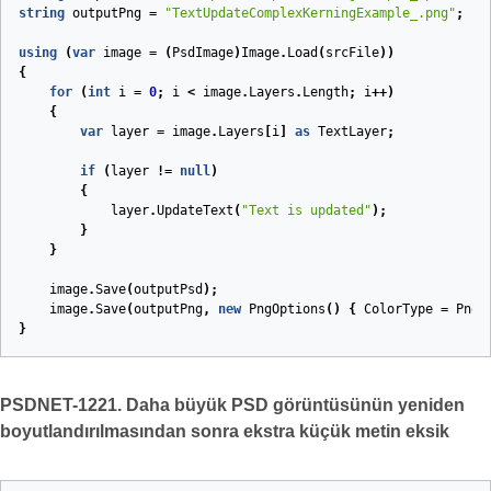
string
outputPng
=
"TextUpdateComplexKerningExample_.png"
;
using
(
var
image
=
(
PsdImage
)
Image
.
Load
(
srcFile
))
{
for
(
int
i
=
0
;
i
<
image
.
Layers
.
Length
;
i
++)
{
var
layer
=
image
.
Layers
[
i
]
as
TextLayer
;
if
(
layer
!=
null
)
{
layer
.
UpdateText
(
"Text is updated"
);
}
}
image
.
Save
(
outputPsd
);
image
.
Save
(
outputPng
,
new
PngOptions
()
{
ColorType
=
PngC
}
PSDNET-1221. Daha büyük PSD görüntüsünün yeniden
boyutlandırılmasından sonra ekstra küçük metin eksik