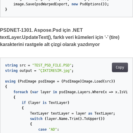
image
.
Save
(
psdWarpedExport
,
new
PsdOptions
());
}
PSDNET-1301. Aspose.Psd için .NET
textLayer.UpdateText(), farklı veri kümeleri için ‘-’ (tire)
karakterini rastgele alt çizgi olarak yazdırıyor
string
src
=
"TEST_PSD_FILE.PSD"
;
Copy
string
output
=
"ÇIKTIRESİM.jpg"
;
using
(
PsdImage
psdImage
=
(
PsdImage
)
Image
.
Load
(
src
))
{
foreach
(
var
layer
in
psdImage
.
Layers
.
Where
(
x
=>
x
.
IsVisi
{
if
(
layer
is
TextLayer
)
{
TextLayer
textLayer
=
layer
as
TextLayer
;
switch
(
layer
.
Name
.
Trim
().
ToUpper
())
{
case
"AD"
: