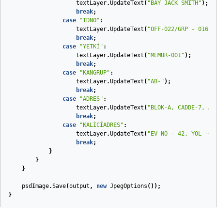
textLayer
.
UpdateText
(
"BAY JACK SMITH"
);
break
;
case
"IDNO"
:
textLayer
.
UpdateText
(
"OFF-022/GRP - 016"
)
break
;
case
"YETKİ"
:
textLayer
.
UpdateText
(
"MEMUR-001"
);
break
;
case
"KANGRUP"
:
textLayer
.
UpdateText
(
"AB-"
);
break
;
case
"ADRES"
:
textLayer
.
UpdateText
(
"BLOK-A, CADDE-7, AP
break
;
case
"KALİCİADRES"
:
textLayer
.
UpdateText
(
"EV NO - 42, YOL -02
break
;
}
}
}
psdImage
.
Save
(
output
,
new
JpegOptions
());
}