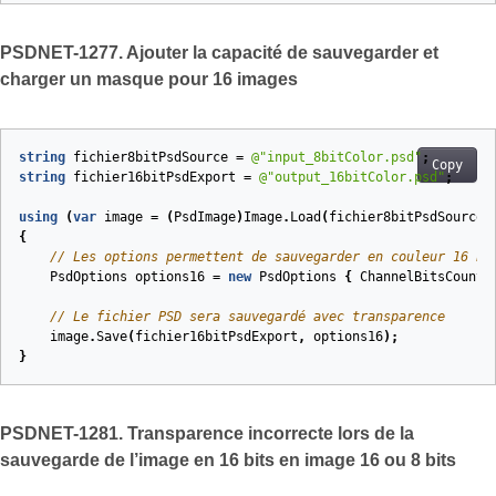
PSDNET-1277. Ajouter la capacité de sauvegarder et
charger un masque pour 16 images
string
fichier8bitPsdSource
=
@"input_8bitColor.psd"
;
Copy
string
fichier16bitPsdExport
=
@"output_16bitColor.psd"
;
using
(
var
image
=
(
PsdImage
)
Image
.
Load
(
fichier8bitPsdSource
)
{
// Les options permettent de sauvegarder en couleur 16 bi
PsdOptions
options16
=
new
PsdOptions
{
ChannelBitsCount
// Le fichier PSD sera sauvegardé avec transparence
image
.
Save
(
fichier16bitPsdExport
,
options16
);
}
PSDNET-1281. Transparence incorrecte lors de la
sauvegarde de l’image en 16 bits en image 16 ou 8 bits