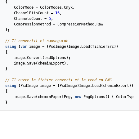
{
ColorMode
=
ColorModes
.
Cmyk
,
ChannelBitsCount
=
16
,
ChannelsCount
=
5
,
CompressionMethod
=
CompressionMethod
.
Raw
};
// Il convertit et sauvegarde
using
(
var
image
=
(
PsdImage
)
Image
.
Load
(
fichierSrc
))
{
image
.
Convert
(
psdOptions
);
image
.
Save
(
cheminExport
);
}
// Il ouvre le fichier converti et le rend en PNG
using
(
PsdImage
image
=
(
PsdImage
)
Image
.
Load
(
cheminExport
))
{
image
.
Save
(
cheminExportPng
,
new
PngOptions
()
{
ColorType
}