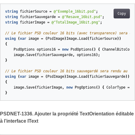
string
fichierSource
=
@"Exemple_16bit.psd"
;
Copy
string
fichierSauvegarde
=
@"Resave_16bit.psd"
;
string
fichierImage
=
@"TotalImage_16bit.png"
;
// Le fichier PSD couleur 16 bits (avec transparence) sera ou
using
(
var
image
=
(
PsdImage
)
Image
.
Load
(
fichierSource
))
{
PsdOptions
options16
=
new
PsdOptions
()
{
ChannelBitsCoun
image
.
Save
(
fichierSauvegarde
,
options16
);
}
// Le fichier PSD couleur 16 bits sauvegardé sera rendu au fo
using
(
var
image
=
(
PsdImage
)
Image
.
Load
(
fichierSauvegarde
))
{
image
.
Save
(
fichierImage
,
new
PngOptions
()
{
ColorType
=
A
}
PSDNET-1336. Ajouter la propriété TextOrientation éditable
à l’interface IText