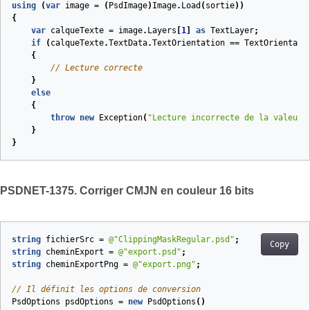
using
(
var
image
=
(
PsdImage
)
Image
.
Load
(
sortie
))
{
var
calqueTexte
=
image
.
Layers
[
1
]
as
TextLayer
;
if
(
calqueTexte
.
TextData
.
TextOrientation
==
TextOrientati
{
// Lecture correcte
}
else
{
throw
new
Exception
(
"Lecture incorrecte de la valeur 
}
}
PSDNET-1375. Corriger CMJN en couleur 16 bits
string
fichierSrc
=
@"ClippingMaskRegular.psd"
;
Copy
string
cheminExport
=
@"export.psd"
;
string
cheminExportPng
=
@"export.png"
;
// Il définit les options de conversion
PsdOptions
psdOptions
=
new
PsdOptions
()