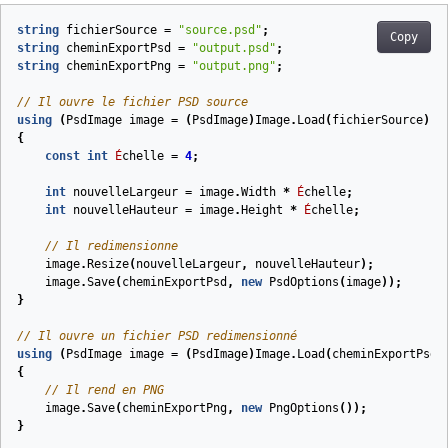
string
fichierSource
=
"source.psd"
;
Copy
string
cheminExportPsd
=
"output.psd"
;
string
cheminExportPng
=
"output.png"
;
// Il ouvre le fichier PSD source
using
(
PsdImage
image
=
(
PsdImage
)
Image
.
Load
(
fichierSource
))
{
const
int
É
chelle
=
4
;
int
nouvelleLargeur
=
image
.
Width
*
É
chelle
;
int
nouvelleHauteur
=
image
.
Height
*
É
chelle
;
// Il redimensionne 
image
.
Resize
(
nouvelleLargeur
,
nouvelleHauteur
);
image
.
Save
(
cheminExportPsd
,
new
PsdOptions
(
image
));
}
// Il ouvre un fichier PSD redimensionné
using
(
PsdImage
image
=
(
PsdImage
)
Image
.
Load
(
cheminExportPsd
)
{
// Il rend en PNG
image
.
Save
(
cheminExportPng
,
new
PngOptions
());
}