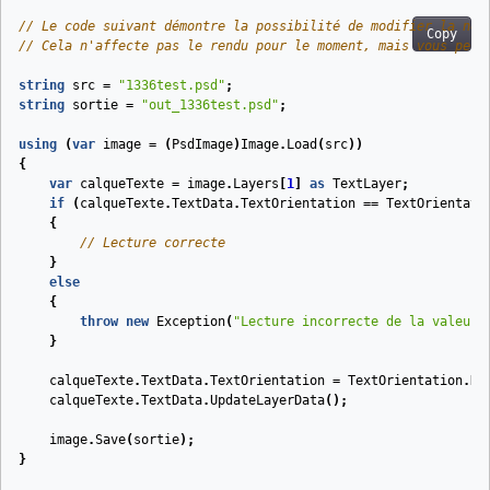
// Le code suivant démontre la possibilité de modifier la nou
Copy
// Cela n'affecte pas le rendu pour le moment, mais vous perm
string
src
=
"1336test.psd"
;
string
sortie
=
"out_1336test.psd"
;
using
(
var
image
=
(
PsdImage
)
Image
.
Load
(
src
))
{
var
calqueTexte
=
image
.
Layers
[
1
]
as
TextLayer
;
if
(
calqueTexte
.
TextData
.
TextOrientation
==
TextOrientati
{
// Lecture correcte
}
else
{
throw
new
Exception
(
"Lecture incorrecte de la valeur 
}
calqueTexte
.
TextData
.
TextOrientation
=
TextOrientation
.
Ho
calqueTexte
.
TextData
.
UpdateLayerData
();
image
.
Save
(
sortie
);
}