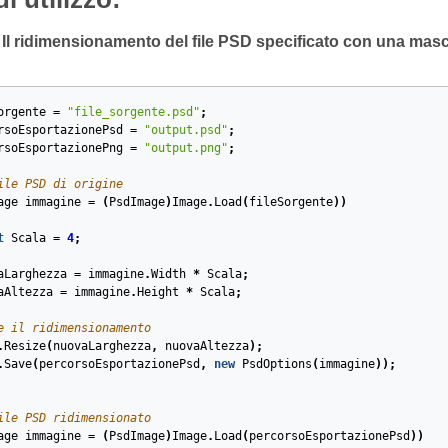
l ridimensionamento del file PSD specificato con una masc
orgente
=
"file_sorgente.psd"
;
rsoEsportazionePsd
=
"output.psd"
;
rsoEsportazionePng
=
"output.png"
;
ile PSD di origine
age
immagine
=
(
PsdImage
)
Image
.
Load
(
fileSorgente
))
t
Scala
=
4
;
aLarghezza
=
immagine
.
Width
*
Scala
;
aAltezza
=
immagine
.
Height
*
Scala
;
e il ridimensionamento
.
Resize
(
nuovaLarghezza
,
nuovaAltezza
);
.
Save
(
percorsoEsportazionePsd
,
new
PsdOptions
(
immagine
));
ile PSD ridimensionato
age
immagine
=
(
PsdImage
)
Image
.
Load
(
percorsoEsportazionePsd
))