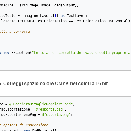
mmagine
=
(
PsdImage
)
Image
.
Load
(
output
))
lloTesto
=
immagine
.
Layers
[
1
]
as
TextLayer
;
lloTesto
.
TextData
.
TextOrientation
==
TextOrientation
.
Horizontal
)
ettura corretta
w
new
Exception
(
"Lettura non corretta del valore della proprietà
Correggi spazio colore CMYK nei colori a 16 bit
rc
=
@"MascheraRitaglioRegolare.psd"
;
rsoEsportazione
=
@"esporta.psd"
;
rsoEsportazionePng
=
@"esporta.png"
;
e opzioni di conversione
pzioniPsd
=
new
PsdOptions
()