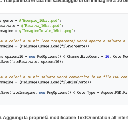
Trasparenza errata nel salvataggio di un’immagine a 16 bit 
orgente
=
@"Esempio_16bit.psd"
;
isalvato
=
@"Risalva_16bit.psd"
;
mmagine
=
@"ImmagineTotale_16bit.png"
;
SD a colori a 16 bit (con trasparenza) verrà aperto e salvato a 
mmagine
=
(
PsdImage
)
Image
.
Load
(
fileSorgente
))
ns
opzioni16
=
new
PsdOptions
()
{
ChannelBitsCount
=
16
,
ColorMo
.
Save
(
fileRisalvato
,
opzioni16
);
SD a colori a 16 bit salvato verrà convertito in un file PNG con
mmagine
=
(
PsdImage
)
Image
.
Load
(
fileRisalvato
))
.
Save
(
fileImmagine
,
new
PngOptions
()
{
ColorType
=
Aspose
.
PSD
.
Fi
ggiungi la proprietà modificabile TextOrientation all’interf