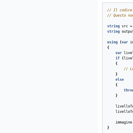
// Il codice
// Questo no
string
src
=
string
outpu
using
(
var
i
{
var
live
if
(
live
{
// L
}
else
{
thro
}
livelloT
livelloT
immagine
}