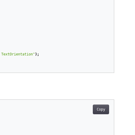
 TextOrientation"
);
Copy