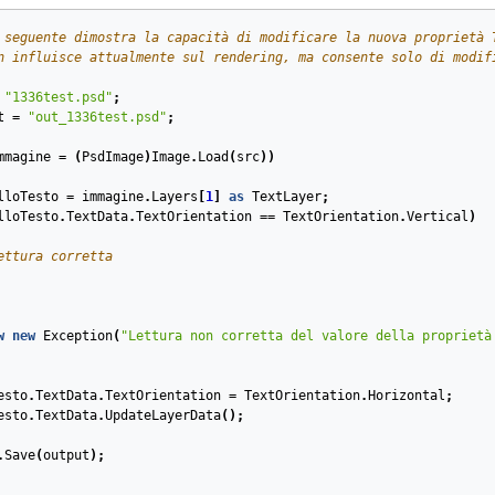
 seguente dimostra la capacità di modificare la nuova proprietà 
n influisce attualmente sul rendering, ma consente solo di modif
"1336test.psd"
;
t
=
"out_1336test.psd"
;
mmagine
=
(
PsdImage
)
Image
.
Load
(
src
))
lloTesto
=
immagine
.
Layers
[
1
]
as
TextLayer
;
lloTesto
.
TextData
.
TextOrientation
==
TextOrientation
.
Vertical
)
ettura corretta
w
new
Exception
(
"Lettura non corretta del valore della proprietà
esto
.
TextData
.
TextOrientation
=
TextOrientation
.
Horizontal
;
esto
.
TextData
.
UpdateLayerData
();
.
Save
(
output
);