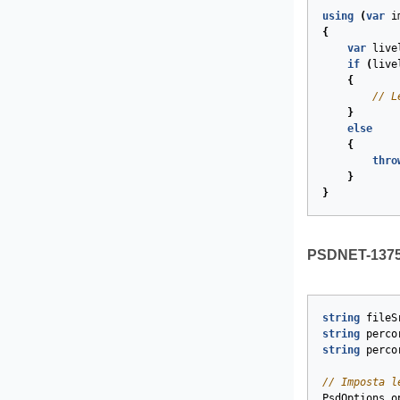
using
(
var
i
{
var
live
if
(
live
{
// L
}
else
{
thro
}
}
PSDNET-1375. 
string
fileS
string
perco
string
perco
// Imposta l
PsdOptions
o