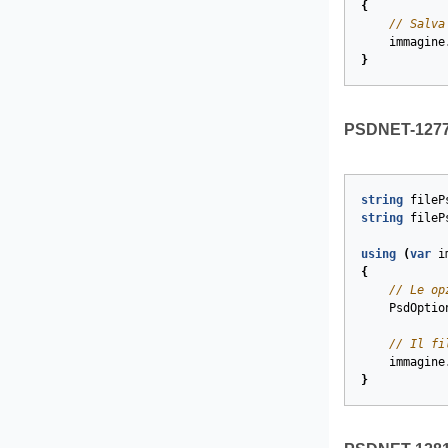
{
// Salva
immagine
}
PSDNET-1277. 
string
fileP
string
fileP
using
(
var
i
{
// Le op
PsdOptio
// Il fi
immagine
}