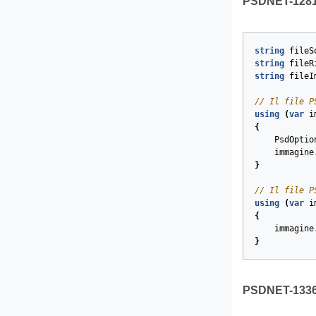
PSDNET-1281. 
string
fileS
string
fileR
string
fileI
// Il file P
using
(
var
i
{
PsdOptio
immagine
}
// Il file P
using
(
var
i
{
immagine
}
PSDNET-1336. A