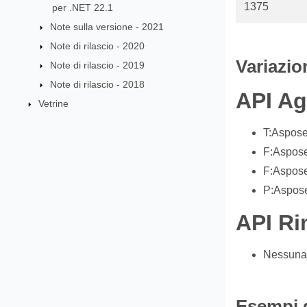
1375
per .NET 22.1
Note sulla versione - 2021
Note di rilascio - 2020
Variazio
Note di rilascio - 2019
Note di rilascio - 2018
API Ag
Vetrine
T:Aspose
F:Aspose
F:Aspose
P:Aspose
API Ri
Nessuna
Esempi d