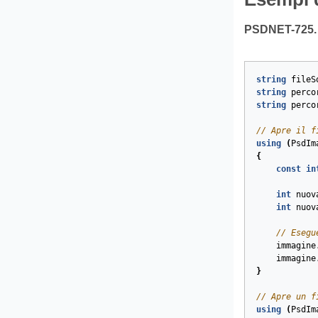
PSDNET-725. I
string
fileS
string
perco
string
perco
// Apre il f
using
(
PsdIm
{
const
in
int
nuov
int
nuov
// Esegu
immagine
immagine
}
// Apre un f
using
(
PsdIm