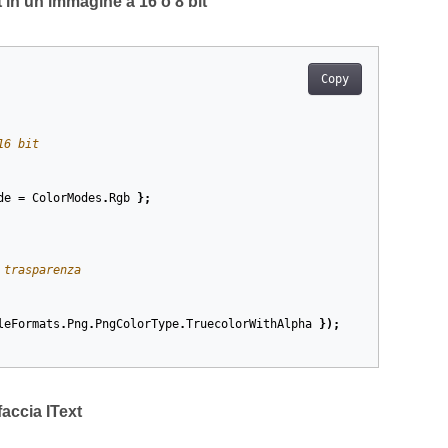
in un’immagine a 16 o 8 bit
Copy
16 bit
de
=
ColorModes
.
Rgb
};
 trasparenza
leFormats
.
Png
.
PngColorType
.
TruecolorWithAlpha
});
accia IText