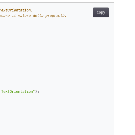
TextOrientation.
Copy
icare il valore della proprietà.
 TextOrientation"
);