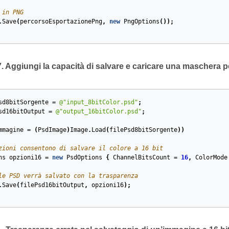
 in PNG
.
Save
(
percorsoEsportazionePng
,
new
PngOptions
());
Aggiungi la capacità di salvare e caricare una maschera p
sd8bitSorgente
=
@"input_8bitColor.psd"
;
sd16bitOutput
=
@"output_16bitColor.psd"
;
mmagine
=
(
PsdImage
)
Image
.
Load
(
filePsd8bitSorgente
))
zioni consentono di salvare il colore a 16 bit
ns
opzioni16
=
new
PsdOptions
{
ChannelBitsCount
=
16
,
ColorMode
le PSD verrà salvato con la trasparenza
.
Save
(
filePsd16bitOutput
,
opzioni16
);