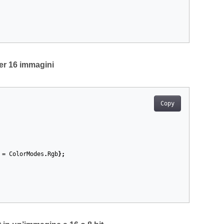
er 16 immagini
Copy
=
ColorModes
.
Rgb
};