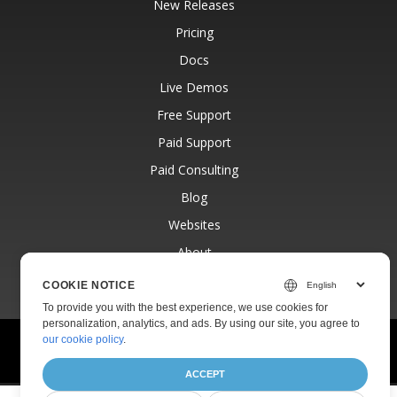
New Releases
Pricing
Docs
Live Demos
Free Support
Paid Support
Paid Consulting
Blog
Websites
About
COOKIE NOTICE
To provide you with the best experience, we use cookies for
personalization, analytics, and ads. By using our site, you agree to
our cookie policy
.
© Aspose Pty Ltd 2001-2026.
All Rights Reserved.
Privacy Policy
Terms of use
Contact
ACCEPT