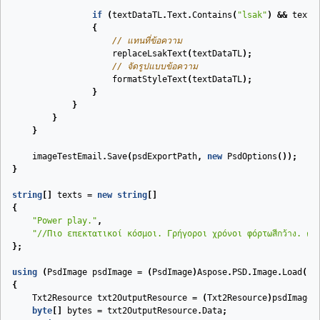
if
(
textDataTL
.
Text
.
Contains
(
"lsak"
)
&&
textD
{
// แทนที่ข้อความ
replaceLsakText
(
textDataTL
);
// จัดรูปแบบข้อความ
formatStyleText
(
textDataTL
);
}
}
}
}
imageTestEmail
.
Save
(
psdExportPath
,
new
PsdOptions
());
}
string
[]
texts
=
new
string
[]
{
"Power play."
,
"//Πιο επεκτατικοί κόσμοι. Γρήγοροι χρόνοι φόρτωสีกว้าง. คอมพิวเต
};
using
(
PsdImage
psdImage
=
(
PsdImage
)
Aspose
.
PSD
.
Image
.
Load
(
ps
{
Txt2Resource
txt2OutputResource
=
(
Txt2Resource
)
psdImage
.
byte
[]
bytes
=
txt2OutputResource
.
Data
;