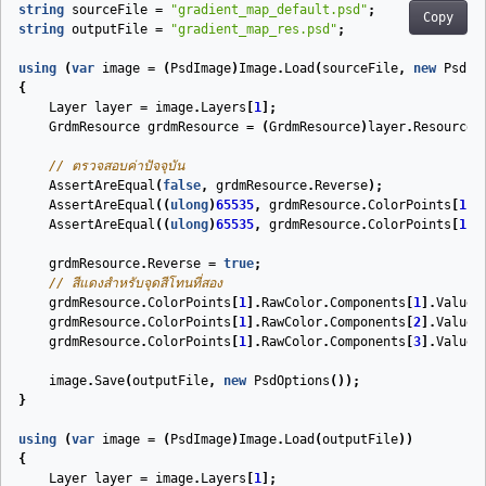
string
sourceFile
=
"gradient_map_default.psd"
;
Copy
string
outputFile
=
"gradient_map_res.psd"
;
using
(
var
image
=
(
PsdImage
)
Image
.
Load
(
sourceFile
,
new
PsdLo
{
Layer
layer
=
image
.
Layers
[
1
];
GrdmResource
grdmResource
=
(
GrdmResource
)
layer
.
Resources
// ตรวจสอบค่าปัจจุบัน
AssertAreEqual
(
false
,
grdmResource
.
Reverse
);
AssertAreEqual
((
ulong
)
65535
,
grdmResource
.
ColorPoints
[
1
].
AssertAreEqual
((
ulong
)
65535
,
grdmResource
.
ColorPoints
[
1
].
grdmResource
.
Reverse
=
true
;
// สีแดงสำหรับจุดสีโทนที่สอง
grdmResource
.
ColorPoints
[
1
].
RawColor
.
Components
[
1
].
Value
grdmResource
.
ColorPoints
[
1
].
RawColor
.
Components
[
2
].
Value
grdmResource
.
ColorPoints
[
1
].
RawColor
.
Components
[
3
].
Value
image
.
Save
(
outputFile
,
new
PsdOptions
());
}
using
(
var
image
=
(
PsdImage
)
Image
.
Load
(
outputFile
))
{
Layer
layer
=
image
.
Layers
[
1
];