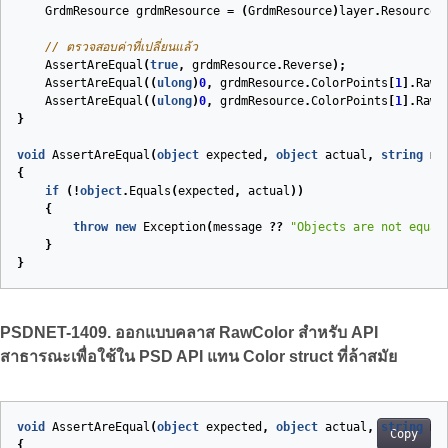
GrdmResource
grdmResource
=
(
GrdmResource
)
layer
.
Resources
// ตรวจสอบค่าที่เปลี่ยนแล้ว
AssertAreEqual
(
true
,
grdmResource
.
Reverse
);
AssertAreEqual
((
ulong
)
0
,
grdmResource
.
ColorPoints
[
1
].
RawC
AssertAreEqual
((
ulong
)
0
,
grdmResource
.
ColorPoints
[
1
].
RawC
}
void
AssertAreEqual
(
object
expected
,
object
actual
,
string
me
{
if
(!
object
.
Equals
(
expected
,
actual
))
{
throw
new
Exception
(
message
??
"Objects are not equal
}
}
PSDNET-1409. ออกแบบคลาส RawColor สำหรับ API
สาธารณะเพื่อใช้ใน PSD API แทน Color struct ที่ล้าสมัย
void
AssertAreEqual
(
object
expected
,
object
actual
,
string
me
Copy
{