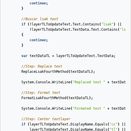
continue
;
}
//Buscar lsak text
if
(!
layerTLToUpdateText
.
Text
.
Contains
(
"lsak"
)
||
!
layerTLToUpdateText
.
TextData
.
Text
.
Contains
(
"lsak
{
continue
;
}
var
textDataTL
=
layerTLToUpdateText
.
TextData
;
//Step: Replace text
ReplaceLsakFourthMethod
(
textDataTL
);
System
.
Console
.
WriteLine
(
"Replaced text "
+
textDataT
//Step: Format text
FormatLsakFourthMethod
(
textDataTL
);
System
.
Console
.
WriteLine
(
"Formated text "
+
textDataT
//Step: Center textlayer
if
(
layerTLToUpdateText
.
DisplayName
.
Equals
(
"cc"
)
||
layerTLToUpdateText
.
DisplayName
.
Equals
(
"tl"
)
||