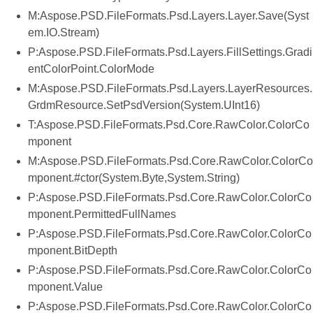
M:Aspose.PSD.FileFormats.Psd.Layers.Layer.Save(Syst
em.IO.Stream)
P:Aspose.PSD.FileFormats.Psd.Layers.FillSettings.Gradi
entColorPoint.ColorMode
M:Aspose.PSD.FileFormats.Psd.Layers.LayerResources.
GrdmResource.SetPsdVersion(System.UInt16)
T:Aspose.PSD.FileFormats.Psd.Core.RawColor.ColorCo
mponent
M:Aspose.PSD.FileFormats.Psd.Core.RawColor.ColorCo
mponent.#ctor(System.Byte,System.String)
P:Aspose.PSD.FileFormats.Psd.Core.RawColor.ColorCo
mponent.PermittedFullNames
P:Aspose.PSD.FileFormats.Psd.Core.RawColor.ColorCo
mponent.BitDepth
P:Aspose.PSD.FileFormats.Psd.Core.RawColor.ColorCo
mponent.Value
P:Aspose.PSD.FileFormats.Psd.Core.RawColor.ColorCo