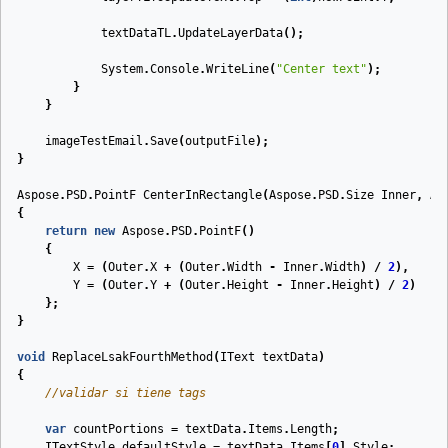
textDataTL
.
UpdateLayerData
();
System
.
Console
.
WriteLine
(
"Center text"
);
}
}
imageTestEmail
.
Save
(
outputFile
);
}
Aspose
.
PSD
.
PointF
CenterInRectangle
(
Aspose
.
PSD
.
Size
Inner
,
As
{
return
new
Aspose
.
PSD
.
PointF
()
{
X
=
(
Outer
.
X
+
(
Outer
.
Width
-
Inner
.
Width
)
/
2
),
Y
=
(
Outer
.
Y
+
(
Outer
.
Height
-
Inner
.
Height
)
/
2
)
};
}
void
ReplaceLsakFourthMethod
(
IText
textData
)
{
//validar si tiene tags
var
countPortions
=
textData
.
Items
.
Length
;
ITextStyle
defaultStyle
=
textData
.
Items
[
0
].
Style
;