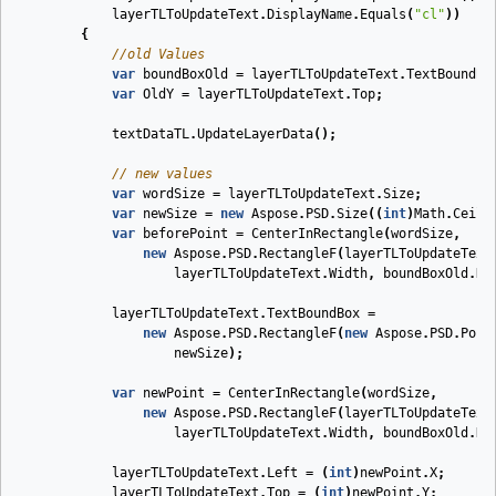
layerTLToUpdateText
.
DisplayName
.
Equals
(
"cl"
))
{
//old Values
var
boundBoxOld
=
layerTLToUpdateText
.
TextBoundBo
var
OldY
=
layerTLToUpdateText
.
Top
;
textDataTL
.
UpdateLayerData
();
// new values
var
wordSize
=
layerTLToUpdateText
.
Size
;
var
newSize
=
new
Aspose
.
PSD
.
Size
((
int
)
Math
.
Ceili
var
beforePoint
=
CenterInRectangle
(
wordSize
,
new
Aspose
.
PSD
.
RectangleF
(
layerTLToUpdateText
layerTLToUpdateText
.
Width
,
boundBoxOld
.
He
layerTLToUpdateText
.
TextBoundBox
=
new
Aspose
.
PSD
.
RectangleF
(
new
Aspose
.
PSD
.
Poin
newSize
);
var
newPoint
=
CenterInRectangle
(
wordSize
,
new
Aspose
.
PSD
.
RectangleF
(
layerTLToUpdateText
layerTLToUpdateText
.
Width
,
boundBoxOld
.
He
layerTLToUpdateText
.
Left
=
(
int
)
newPoint
.
X
;
layerTLToUpdateText
.
Top
=
(
int
)
newPoint
.
Y
;