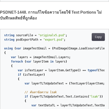
PSDNET-1448. การแก้ไขข้อความโดยใช้ Text Portions ไม่
บันทึกผลลัพธ์ที่ถูกต้อง
string
sourceFile
=
"originalv5.psd"
;
Copy
string
psdExportPath
=
"export.psd"
;
using
(
var
imageTestEmail
=
(
PsdImage
)
Image
.
Load
(
sourceFile
))
{
var
layers
=
imageTestEmail
.
Layers
;
foreach
(
var
layerItem
in
layers
)
{
var
isTextLayer
=
layerItem
.
GetType
()
==
typeof
(
TextL
if
(
isTextLayer
)
{
var
layerTLToUpdateText
=
(
TextLayer
)
layerItem
;
// ค้นหาข้อความ lsak
if
(
layerTLToUpdateText
.
Text
.
Contains
(
"lsak"
))
{
var
textDataTL
=
layerTLToUpdateText
.
TextData