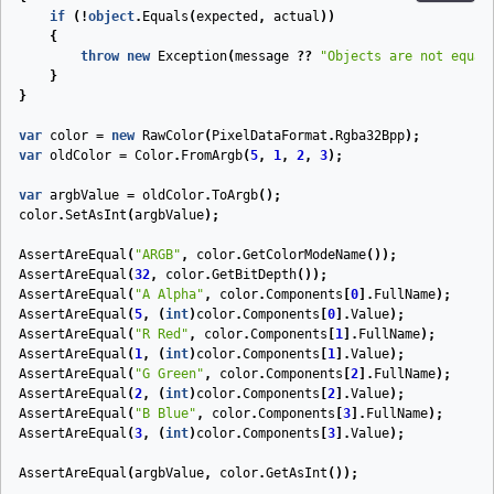
if
(!
object
.
Equals
(
expected
,
actual
))
{
throw
new
Exception
(
message
??
"Objects are not equal
}
}
var
color
=
new
RawColor
(
PixelDataFormat
.
Rgba32Bpp
);
var
oldColor
=
Color
.
FromArgb
(
5
,
1
,
2
,
3
);
var
argbValue
=
oldColor
.
ToArgb
();
color
.
SetAsInt
(
argbValue
);
AssertAreEqual
(
"ARGB"
,
color
.
GetColorModeName
());
AssertAreEqual
(
32
,
color
.
GetBitDepth
());
AssertAreEqual
(
"A Alpha"
,
color
.
Components
[
0
].
FullName
);
AssertAreEqual
(
5
,
(
int
)
color
.
Components
[
0
].
Value
);
AssertAreEqual
(
"R Red"
,
color
.
Components
[
1
].
FullName
);
AssertAreEqual
(
1
,
(
int
)
color
.
Components
[
1
].
Value
);
AssertAreEqual
(
"G Green"
,
color
.
Components
[
2
].
FullName
);
AssertAreEqual
(
2
,
(
int
)
color
.
Components
[
2
].
Value
);
AssertAreEqual
(
"B Blue"
,
color
.
Components
[
3
].
FullName
);
AssertAreEqual
(
3
,
(
int
)
color
.
Components
[
3
].
Value
);
AssertAreEqual
(
argbValue
,
color
.
GetAsInt
());