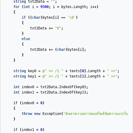
string
txt2Data
=
""
;
for
(
int
i
=
9500
;
i
<
bytes
.
Length
;
i
++)
{
if
((
char
)
bytes
[
i
]
==
'\0'
)
{
txt2Data
+=
"0"
;
}
else
{
txt2Data
+=
(
char
)
bytes
[
i
];
}
}
string
key0
=
@" >> /1 "
+
texts
[
0
].
Length
+
" >>"
;
string
key1
=
@" >> /1 "
+
texts
[
1
].
Length
+
" >>"
;
int
index0
=
txt2Data
.
IndexOf
(
key0
);
int
index1
=
txt2Data
.
IndexOf
(
key1
);
if
(
index0
<
0
)
{
throw
new
Exception
(
"ค้นหาความยาวของสไตล์ข้อความแรกไม่พบ 
}
if
(
index1
<
0
)