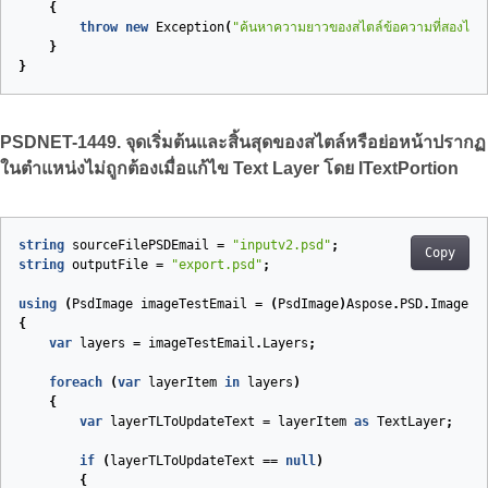
{
throw
new
Exception
(
"ค้นหาความยาวของสไตล์ข้อความที่สองไม่พบ
}
}
PSDNET-1449. จุดเริ่มต้นและสิ้นสุดของสไตล์หรือย่อหน้าปรากฏ
ในตำแหน่งไม่ถูกต้องเมื่อแก้ไข Text Layer โดย ITextPortion
string
sourceFilePSDEmail
=
"inputv2.psd"
;
Copy
string
outputFile
=
"export.psd"
;
using
(
PsdImage
imageTestEmail
=
(
PsdImage
)
Aspose
.
PSD
.
Image
.
L
{
var
layers
=
imageTestEmail
.
Layers
;
foreach
(
var
layerItem
in
layers
)
{
var
layerTLToUpdateText
=
layerItem
as
TextLayer
;
if
(
layerTLToUpdateText
==
null
)
{