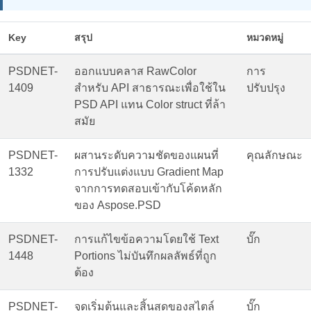
Key
สรุป
หมวดหมู่
PSDNET-
ออกแบบคลาส RawColor
การ
1409
สำหรับ API สาธารณะเพื่อใช้ใน
ปรับปรุง
PSD API แทน Color struct ที่ล้า
สมัย
PSDNET-
ผสานระดับความชัดของแผนที่
คุณลักษณะ
1332
การปรับแต่งแบบ Gradient Map
จากการทดสอบเข้ากับโค้ดหลัก
ของ Aspose.PSD
PSDNET-
การแก้ไขข้อความโดยใช้ Text
บั๊ก
1448
Portions ไม่บันทึกผลลัพธ์ที่ถูก
ต้อง
PSDNET-
จุดเริ่มต้นและสิ้นสุดของสไตล์
บั๊ก