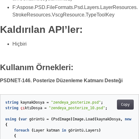
F:Aspose.PSD.FileFormats.Psd.Layers.LayerResources.
StrokeResources.VscgResource.TypeToolKey
Kaldırılan API’ler:
Hiçbiri
Kullanım Örnekleri:
PSDNET-146. Posterize Düzenleme Katmanı Desteği
string
kaynakDosya
=
"zendeya_posterize.psd"
;
Copy
string
çı
ktıDosya
=
"zendeya_posterize_10.psd"
;
using
(
var
görüntü
=
(
PsdImage
)
Image
.
Load
(
kaynakDosya
,
new
Ps
{
foreach
(
Layer
katman
in
görüntü
.
Layers
)
{