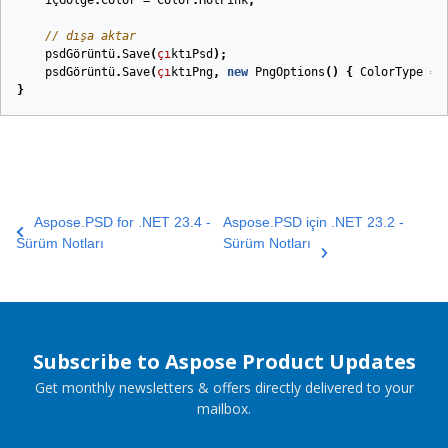
içGölge
.
Color
=
Color
.
HotPink
;
// dışa aktar
psdGörüntü
.
Save
(
çı
ktıPsd
);
psdGörüntü
.
Save
(
çı
ktıPng
,
new
PngOptions
()
{
ColorType
=
}
Aspose.PSD for .NET 23.4 -
Aspose.PSD için .NET 23.2 -
Sürüm Notları
Sürüm Notları
Subscribe to Aspose Product Updates
Get monthly newsletters & offers directly delivered to your
mailbox.