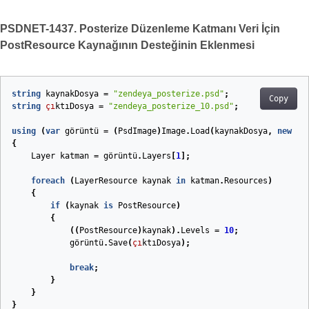
PSDNET-1437. Posterize Düzenleme Katmanı Veri İçin
PostResource Kaynağının Desteğinin Eklenmesi
string
kaynakDosya
=
"zendeya_posterize.psd"
;
Copy
string
çı
ktıDosya
=
"zendeya_posterize_10.psd"
;
using
(
var
görüntü
=
(
PsdImage
)
Image
.
Load
(
kaynakDosya
,
new
Ps
{
Layer
katman
=
görüntü
.
Layers
[
1
];
foreach
(
LayerResource
kaynak
in
katman
.
Resources
)
{
if
(
kaynak
is
PostResource
)
{
((
PostResource
)
kaynak
).
Levels
=
10
;
görüntü
.
Save
(
çı
ktıDosya
);
break
;
}
}
}