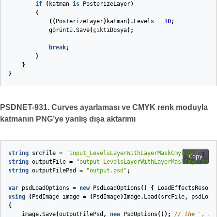
if
(
katman
is
PosterizeLayer
)
{
((
PosterizeLayer
)
katman
).
Levels
=
10
;
görüntü
.
Save
(
çı
ktıDosya
);
break
;
}
}
}
PSDNET-931. Curves ayarlaması ve CMYK renk moduyla
katmanın PNG’ye yanlış dışa aktarımı
string
srcFile
=
"input_LevelsLayerWithLayerMaskCmyk.psd"
;
Copy
string
outputFile
=
"output_LevelsLayerWithLayerMaskCmykTest.
string
outputFilePsd
=
"output.psd"
;
var
psdLoadOptions
=
new
PsdLoadOptions
()
{
LoadEffectsResour
using
(
PsdImage
image
=
(
PsdImage
)
Image
.
Load
(
srcFile
,
psdLoad
{
image
.
Save
(
outputFilePsd
,
new
PsdOptions
());
// the ', ne