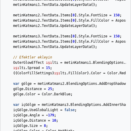
metinKatmanı
1
.
TextData
.
UpdateLayerData
();
metinKatmanı
2
.
TextData
.
Items
[
0
].
Style
.
FontSize
=
150
;
metinKatmanı
2
.
TextData
.
Items
[
0
].
Style
.
FillColor
=
Aspose
.
metinKatmanı
2
.
TextData
.
UpdateLayerData
();
metinKatmanı
3
.
TextData
.
Items
[
0
].
Style
.
FontSize
=
150
;
metinKatmanı
3
.
TextData
.
Items
[
0
].
Style
.
FillColor
=
Aspose
.
metinKatmanı
3
.
TextData
.
UpdateLayerData
();
// Efektler ekleyin
OuterGlowEffect
ışı
ltı
=
metinKatmanı
1
.
B
lendingOptions
.
Ad
ışı
ltı
.
Spread
=
15
;
((
ColorFillSettings
)
ışı
ltı
.
FillColor
).
Color
=
Color
.
Red
;
var
gölge
=
metinKatmanı
2
.
B
lendingOptions
.
AddDropShadow
()
gölge
.
Distance
=
25
;
gölge
.
Color
=
Color
.
DarkBlue
;
var
içGölge
=
metinKatmanı
3
.
B
lendingOptions
.
AddInnerShado
içGölge
.
UseGlobalLight
=
false
;
içGölge
.
Angle
=
-
179
;
içGölge
.
Distance
=
10
;
içGölge
.
Size
=
8
;