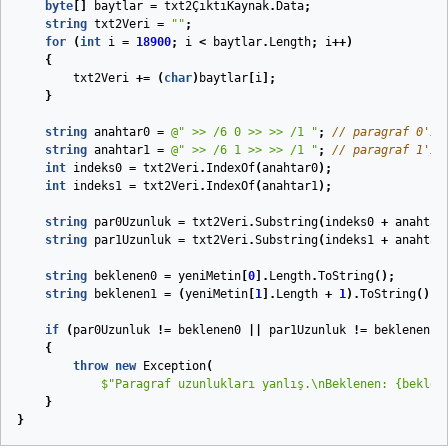
byte
[]
baytlar
=
txt2ÇıktıKaynak
.
Data
;
string
txt2Veri
=
""
;
for
(
int
i
=
18900
;
i
<
baytlar
.
Length
;
i
++)
{
txt2Veri
+=
(
char
)
baytlar
[
i
];
}
string
anahtar0
=
@" >> /6 0 >> >> /1 "
;
// paragraf 0'ın
string
anahtar1
=
@" >> /6 1 >> >> /1 "
;
// paragraf 1'in
int
indeks0
=
txt2Veri
.
IndexOf
(
anahtar0
);
int
indeks1
=
txt2Veri
.
IndexOf
(
anahtar1
);
string
par0Uzunluk
=
txt2Veri
.
Substring
(
indeks0
+
anahtar
string
par1Uzunluk
=
txt2Veri
.
Substring
(
indeks1
+
anahtar
string
beklenen0
=
yeniMetin
[
0
].
Length
.
ToString
();
string
beklenen1
=
(
yeniMetin
[
1
].
Length
+
1
).
ToString
();
if
(
par0Uzunluk
!=
beklenen0
||
par1Uzunluk
!=
beklenen1
)
{
throw
new
Exception
(
$"Paragraf uzunlukları yanlış.\nBeklenen: 
{beklen
}
}