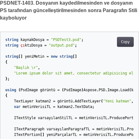
PSDNET-1403. Dosyanın kaydedilmesinden ve dosyanın
PS tarafından güncelleştirilmesinden sonra Paragrafın Stili
kayboluyor
string
kaynakDosya
=
"PSDTest3.psd"
;
Copy
string
çı
ktıDosya
=
"output.psd"
;
string
[]
yeniMetin
=
new
string
[]
{
"Başlık \r"
,
"Lorem ipsum dolor sit amet, consectetur adipisicing elit
};
using
(
PsdImage
görüntü
=
(
PsdImage
)
Aspose
.
PSD
.
Image
.
Load
(
kay
{
TextLayer
katman2
=
görüntü
.
AddTextLayer
(
"Yeni katman"
,
n
var
metinVerisiTL
=
katman2
.
TextData
;
ITextStyle
varsayılanStilTL
=
metinVerisiTL
.
ProducePortio
ITextParagraph
varsayılanParagrafTL
=
metinVerisiTL
.
Produ
ITextPortion
[]
yeniParçalarTL
=
metinVerisiTL
.
ProducePort