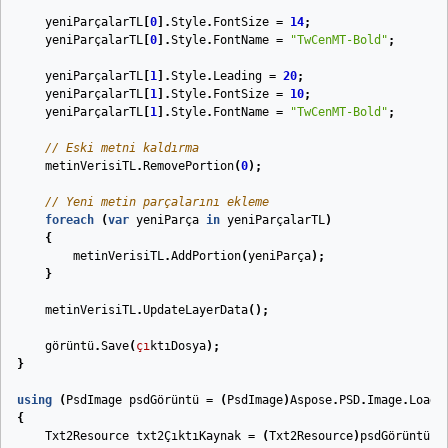
yeniParçalarTL
[
0
].
Style
.
FontSize
=
14
;
yeniParçalarTL
[
0
].
Style
.
FontName
=
"TwCenMT-Bold"
;
yeniParçalarTL
[
1
].
Style
.
Leading
=
20
;
yeniParçalarTL
[
1
].
Style
.
FontSize
=
10
;
yeniParçalarTL
[
1
].
Style
.
FontName
=
"TwCenMT-Bold"
;
// Eski metni kaldırma
metinVerisiTL
.
RemovePortion
(
0
);
// Yeni metin parçalarını ekleme
foreach
(
var
yeniParça
in
yeniParçalarTL
)
{
metinVerisiTL
.
AddPortion
(
yeniParça
);
}
metinVerisiTL
.
UpdateLayerData
();
görüntü
.
Save
(
çı
ktıDosya
);
}
using
(
PsdImage
psdGörüntü
=
(
PsdImage
)
Aspose
.
PSD
.
Image
.
Load
(
{
Txt2Resource
txt2ÇıktıKaynak
=
(
Txt2Resource
)
psdGörüntü
.
G