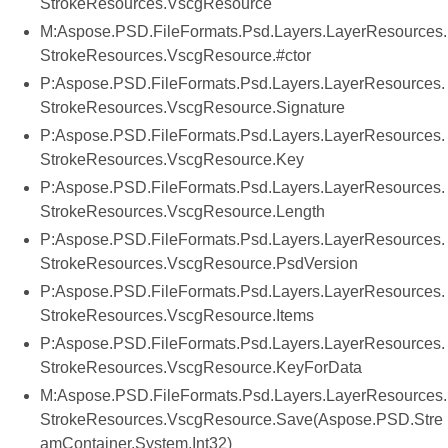
StrokeResources.VscgResource
M:Aspose.PSD.FileFormats.Psd.Layers.LayerResources.
StrokeResources.VscgResource.#ctor
P:Aspose.PSD.FileFormats.Psd.Layers.LayerResources.
StrokeResources.VscgResource.Signature
P:Aspose.PSD.FileFormats.Psd.Layers.LayerResources.
StrokeResources.VscgResource.Key
P:Aspose.PSD.FileFormats.Psd.Layers.LayerResources.
StrokeResources.VscgResource.Length
P:Aspose.PSD.FileFormats.Psd.Layers.LayerResources.
StrokeResources.VscgResource.PsdVersion
P:Aspose.PSD.FileFormats.Psd.Layers.LayerResources.
StrokeResources.VscgResource.Items
P:Aspose.PSD.FileFormats.Psd.Layers.LayerResources.
StrokeResources.VscgResource.KeyForData
M:Aspose.PSD.FileFormats.Psd.Layers.LayerResources.
StrokeResources.VscgResource.Save(Aspose.PSD.Stre
amContainer,System.Int32)