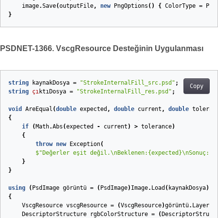
image
.
Save
(
outputFile
,
new
PngOptions
()
{
ColorType
=
Png
}
PSDNET-1366. VscgResource Desteğinin Uygulanması
string
kaynakDosya
=
"StrokeInternalFill_src.psd"
;
Copy
string
çı
ktıDosya
=
"StrokeInternalFill_res.psd"
;
void
AreEqual
(
double
expected
,
double
current
,
double
toleran
{
if
(
Math
.
Abs
(
expected
-
current
)
>
tolerance
)
{
throw
new
Exception
(
$"Değerler eşit değil.\nBeklenen:
{expected}
\nSonuç:
{c
}
}
using
(
PsdImage
görüntü
=
(
PsdImage
)
Image
.
Load
(
kaynakDosya
))
{
VscgResource
vscgResource
=
(
VscgResource
)
görüntü
.
Layers
[
DescriptorStructure
rgbColorStructure
=
(
DescriptorStruct