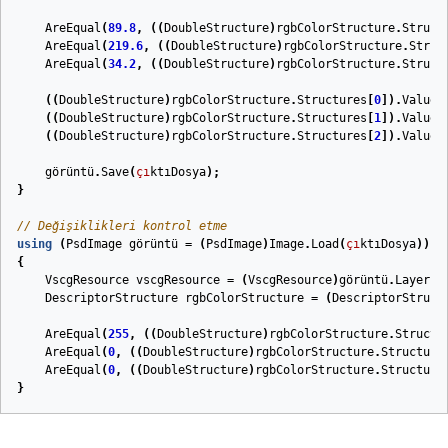
AreEqual
(
89.8
,
((
DoubleStructure
)
rgbColorStructure
.
Struct
AreEqual
(
219.6
,
((
DoubleStructure
)
rgbColorStructure
.
Struc
AreEqual
(
34.2
,
((
DoubleStructure
)
rgbColorStructure
.
Struct
((
DoubleStructure
)
rgbColorStructure
.
Structures
[
0
]).
Value
((
DoubleStructure
)
rgbColorStructure
.
Structures
[
1
]).
Value
((
DoubleStructure
)
rgbColorStructure
.
Structures
[
2
]).
Value
görüntü
.
Save
(
çı
ktıDosya
);
}
// Değişiklikleri kontrol etme
using
(
PsdImage
görüntü
=
(
PsdImage
)
Image
.
Load
(
çı
ktıDosya
))
{
VscgResource
vscgResource
=
(
VscgResource
)
görüntü
.
Layers
[
DescriptorStructure
rgbColorStructure
=
(
DescriptorStruct
AreEqual
(
255
,
((
DoubleStructure
)
rgbColorStructure
.
Structu
AreEqual
(
0
,
((
DoubleStructure
)
rgbColorStructure
.
Structure
AreEqual
(
0
,
((
DoubleStructure
)
rgbColorStructure
.
Structure
}