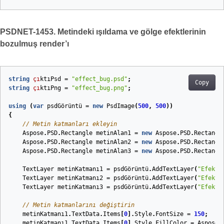
PSDNET-1453. Metindeki ışıldama ve gölge efektlerinin
bozulmuş render’ı
string
çı
ktıPsd
=
"effect_bug.psd"
;
Copy
string
çı
ktıPng
=
"effect_bug.png"
;
using
(
var
psdGörüntü
=
new
PsdImage
(
500
,
500
))
{
// Metin katmanları ekleyin
Aspose
.
PSD
.
Rectangle
metinAlan1
=
new
Aspose
.
PSD
.
Rectangl
Aspose
.
PSD
.
Rectangle
metinAlan2
=
new
Aspose
.
PSD
.
Rectangl
Aspose
.
PSD
.
Rectangle
metinAlan3
=
new
Aspose
.
PSD
.
Rectangl
TextLayer
metinKatmanı
1
=
psdGörüntü
.
AddTextLayer
(
"Efektl
TextLayer
metinKatmanı
2
=
psdGörüntü
.
AddTextLayer
(
"Efektl
TextLayer
metinKatmanı
3
=
psdGörüntü
.
AddTextLayer
(
"Efektl
// Metin katmanlarını değiştirin
metinKatmanı
1
.
TextData
.
Items
[
0
].
Style
.
FontSize
=
150
;
metinKatmanı
1
.
TextData
.
Items
[
0
].
Style
.
FillColor
=
Aspose
.