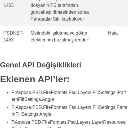
1403
dosyanın PS tarafından
güncelleştirilmesinden sonra
Paragrafın Stili kayboluyor
PSDNET-
Metindeki ışıldama ve gölge
Hata
1453
efektlerinin bozulmuş render’ı
Genel API Değişiklikleri
Eklenen API’ler:
P:Aspose.PSD.FileFormats.Psd.Layers.FillSettings.IPatt
ernFillSettings.Angle
P:Aspose.PSD.FileFormats.Psd.Layers.FillSettings.Patte
rnFillSettings.Angle
T:Aspose.PSD.FileFormats.Psd.Layers.LayerResources.