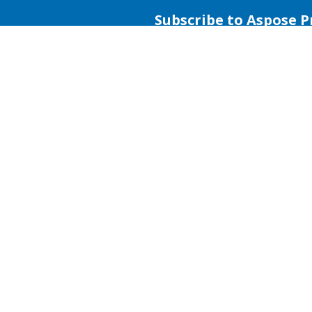
Subscribe to Aspose 
Get monthly newsletters & offers di
Home
Prod
Docs
Live
Paid Consulting
Blog