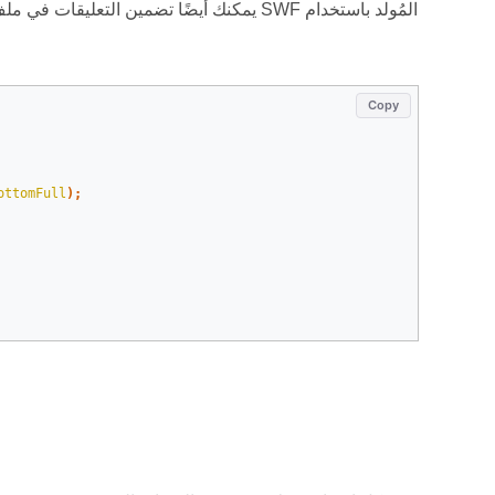
Copy
ottomFull
);