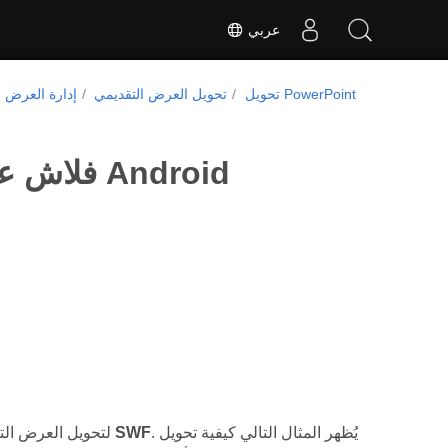
عربي
تحويل PowerPoint
تحويل العرض التقديمي
إدارة العرض
تحويل عروض PowerPoint إلى SWF فلاش على Android
. يُظهر المثال التالي كيفية تحويل
SWF
لتحويل العرض التقديمي بالكامل إلى مستند