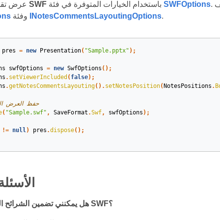
. يمكنك أيضًا تضمين التعليقات في ملف SWF المُولد باستخدام
SWFOptions
باستخدام الخيارات المتوفرة في فئة
SWF
عرض تقديمي إلى مستند
.
INotesCommentsLayoutingOptions
وفئة
ons
pres
=
new
Presentation
(
"Sample.pptx"
);
ns
swfOptions
=
new
SwfOptions
();
ns
.
setViewerIncluded
(
false
);
ns
.
getNotesCommentsLayouting
().
setNotesPosition
(
NotesPositions
.
B
// حفظ العرض ال
e
(
"Sample.swf"
,
SaveFormat
.
Swf
,
swfOptions
);
!=
null
)
pres
.
dispose
();
الأسئلة
هل يمكنني تضمين الشرائح المخفية في ملف SWF؟