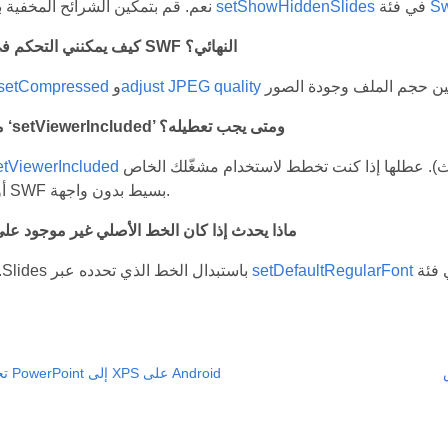
Sw
في فئة
setShowHiddenSlides
نعم. قم بتمكين الشرائح المخفية باستخدام طريقة
كيف يمكنني التحكم في الضغط وحجم SWF النهائي؟
adjust JPEG quality
و
setCompressed
ما هو الغرض من ‘setViewerIncluded’ ومتى يجب تعطيله؟
واجهة مستخدم مشغّل مدمجة (أدوات التنقل، الألواح، البحث). عطلها إذا كنت تخطط لاستخدام مشغّلك الخاص
etViewerIncluded
أو تحتاج إلى إطار SWF بسيط بدون واجهة.
ماذا يحدث إذا كان الخط الأصلي غير موجود على
setDefaultRegularFont
ستقوم Aspose.Slides باستبدال الخط الذي تحدده عبر
تحويل عروض PowerPoint إلى XPS على Android