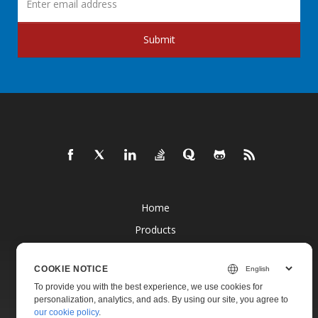
Submit
Home
Products
New Releases
COOKIE NOTICE
Pricing
To provide you with the best experience, we use cookies for
Docs
personalization, analytics, and ads. By using our site, you agree to
our cookie policy
.
Live Demos