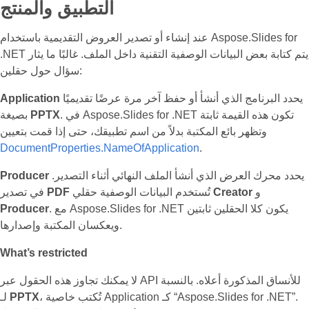
التطبيق والمنتج
عند إنشاء أو تصدير العروض التقديمية باستخدام Aspose.Slides for
.NET يتم كتابة بعض البيانات الوصفية التقنية داخل الملف. غالبًا ما يثار
سؤال حول حقلين:
يحدد البرنامج الذي أنشأ أو حفظ آخر مرة عرضًا تقديميًا
Application
. في Aspose.Slides for .NET تكون هذه القيمة ثابتة
PPTX
بصيغة
وتظهر بائع المكتبة بدلاً من اسم تطبيقك، حتى إذا قمت بتعيين
DocumentProperties.NameOfApplication
.
يحدد محرك العرض الذي أنشأ الملف النهائي أثناء التصدير.
Producer
و
Creator
تُستخدم البيانات الوصفية حقلي
PDF
في تصدير
. مع Aspose.Slides for .NET يكون كلا الحقلين ثابتين
Producer
ويعكسان المكتبة وإصدارها.
What’s restricted
لا يمكنك تجاوز هذه الحقول عبر API للأنساق المذكورة أعلاه. بالنسبة
، تُكتب خاصية Application كـ “Aspose.Slides for .NET”.
PPTX
لـ