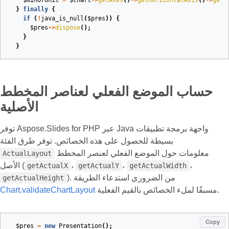
$minorUnit
=
$chart
->
getAxes
()
->
getHorizontalAxis
()
->
getA
}
finally
{
if
(
!
java_is_null
(
$pres
))
{
$pres
->
dispose
();
}
}
حساب الموضع الفعلي لعناصر المخطط
الأصلية
توفر Aspose.Slides for PHP عبر Java واجهة برمجة تطبيقات
بسيطة للحصول على هذه الخصائص. توفر طرق الفئة
معلومات حول الموضع الفعلي لعنصر المخطط
ActualLayout
،
،
،
الأصل (
getActualX
getActualY
getActualWidth
). من الضروري استدعاء الطريقة
getActualHeight
مسبقًا لملء الخصائص بالقيم الفعلية.
Chart.validateChartLayout
Copy
$pres
=
new
Presentation
();