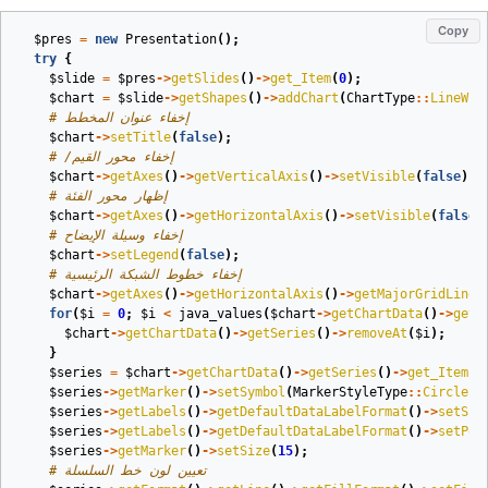
Copy
$pres
=
new
Presentation
();
try
{
$slide
=
$pres
->
getSlides
()
->
get_Item
(
0
);
$chart
=
$slide
->
getShapes
()
->
addChart
(
ChartType
::
LineWit
# إخفاء عنوان المخطط
$chart
->
setTitle
(
false
);
# /إخفاء محور القيم
$chart
->
getAxes
()
->
getVerticalAxis
()
->
setVisible
(
false
);
# إظهار محور الفئة
$chart
->
getAxes
()
->
getHorizontalAxis
()
->
setVisible
(
false
)
# إخفاء وسيلة الإيضاح
$chart
->
setLegend
(
false
);
# إخفاء خطوط الشبكة الرئيسية
$chart
->
getAxes
()
->
getHorizontalAxis
()
->
getMajorGridLines
for
(
$i
=
0
;
$i
<
java_values
(
$chart
->
getChartData
()
->
getS
$chart
->
getChartData
()
->
getSeries
()
->
removeAt
(
$i
);
}
$series
=
$chart
->
getChartData
()
->
getSeries
()
->
get_Item
(
0
$series
->
getMarker
()
->
setSymbol
(
MarkerStyleType
::
Circle
);
$series
->
getLabels
()
->
getDefaultDataLabelFormat
()
->
setSho
$series
->
getLabels
()
->
getDefaultDataLabelFormat
()
->
setPos
$series
->
getMarker
()
->
setSize
(
15
);
# تعيين لون خط السلسلة