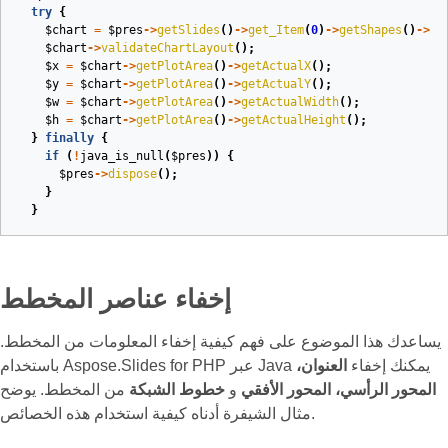
try
{
$chart
=
$pres
->
getSlides
()
->
get_Item
(
0
)
->
getShapes
()
->
ad
$chart
->
validateChartLayout
();
$x
=
$chart
->
getPlotArea
()
->
getActualX
();
$y
=
$chart
->
getPlotArea
()
->
getActualY
();
$w
=
$chart
->
getPlotArea
()
->
getActualWidth
();
$h
=
$chart
->
getPlotArea
()
->
getActualHeight
();
}
finally
{
if
(
!
java_is_null
(
$pres
))
{
$pres
->
dispose
();
}
}
إخفاء عناصر المخطط
يساعدك هذا الموضوع على فهم كيفية إخفاء المعلومات من المخطط.
باستخدام Aspose.Slides for PHP عبر Java يمكنك إخفاء
العنوان،
المحور الرأسي، المحور الأفقي
و
خطوط الشبكة
من المخطط. يوضح
مثال الشيفرة أدناه كيفية استخدام هذه الخصائص.