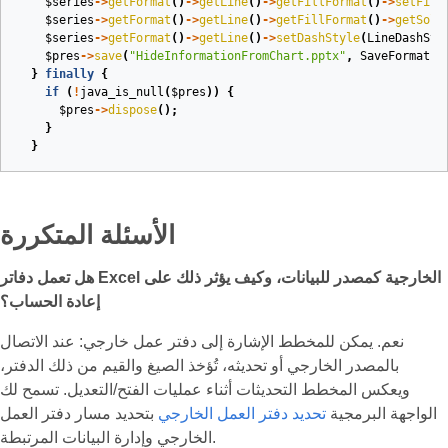
$series
->
getFormat
()
->
getLine
()
->
getFillFormat
()
->
setFill
$series
->
getFormat
()
->
getLine
()
->
getFillFormat
()
->
getSoli
$series
->
getFormat
()
->
getLine
()
->
setDashStyle
(
LineDashSty
$pres
->
save
(
"HideInformationFromChart.pptx"
,
SaveFormat
::
}
finally
{
if
(
!
java_is_null
(
$pres
))
{
$pres
->
dispose
();
}
}
الأسئلة المتكررة
هل تعمل دفاتر Excel الخارجية كمصدر للبيانات، وكيف يؤثر ذلك على
إعادة الحساب؟
نعم. يمكن للمخطط الإشارة إلى دفتر عمل خارجي: عند الاتصال
بالمصدر الخارجي أو تحديثه، تُؤخذ الصيغ والقيم من ذلك الدفتر،
ويعكس المخطط التحديثات أثناء عمليات الفتح/التعديل. تسمح لك
الواجهة البرمجية
تحديد دفتر العمل الخارجي
بتحديد مسار دفتر العمل
الخارجي وإدارة البيانات المرتبطة.