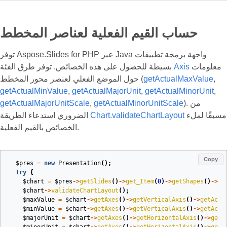
حساب القيم الفعلية لعناصر المخطط
توفر Aspose.Slides for PHP عبر Java واجهة برمجة تطبيقات
معلومات
Axis
بسيطة للحصول على هذه الخصائص. توفر طرق الفئة
,
getActualMaxValue
حول الموضع الفعلي لعنصر محور المخطط (
getActualMinValue
,
getActualMajorUnit
,
getActualMinorUnit
,
). من
getActualMinorUnitScale
,
getActualMajorUnitScale
مسبقًا لملء
Chart.validateChartLayout
الضروري استدعاء الطريقة
الخصائص بالقيم الفعلية.
Copy
$pres
=
new
Presentation
();
try
{
$chart
=
$pres
->
getSlides
()
->
get_Item
(
0
)
->
getShapes
()
->
ad
$chart
->
validateChartLayout
();
$maxValue
=
$chart
->
getAxes
()
->
getVerticalAxis
()
->
getActu
$minValue
=
$chart
->
getAxes
()
->
getVerticalAxis
()
->
getActu
$majorUnit
=
$chart
->
getAxes
()
->
getHorizontalAxis
()
->
getA