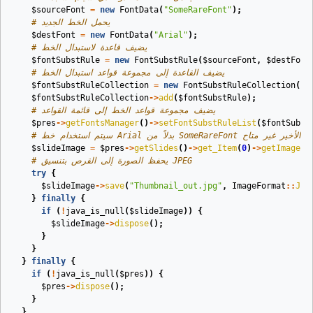
$sourceFont
=
new
FontData
(
"SomeRareFont"
);
# يحمل الخط الجديد
$destFont
=
new
FontData
(
"Arial"
);
# يضيف قاعدة لاستبدال الخط
$fontSubstRule
=
new
FontSubstRule
(
$sourceFont
,
$destFont
# يضيف القاعدة إلى مجموعة قواعد استبدال الخط
$fontSubstRuleCollection
=
new
FontSubstRuleCollection
();
$fontSubstRuleCollection
->
add
(
$fontSubstRule
);
# يضيف مجموعة قواعد الخط إلى قائمة القواعد
$pres
->
getFontsManager
()
->
setFontSubstRuleList
(
$fontSubst
بدلاً من SomeRareFont عندما يكون الأخير غير متاح
$slideImage
=
$pres
->
getSlides
()
->
get_Item
(
0
)
->
getImage
(
1
# يحفظ الصورة إلى القرص بتنسيق JPEG
try
{
$slideImage
->
save
(
"Thumbnail_out.jpg"
,
ImageFormat
::
Jpe
}
finally
{
if
(
!
java_is_null
(
$slideImage
))
{
$slideImage
->
dispose
();
}
}
}
finally
{
if
(
!
java_is_null
(
$pres
))
{
$pres
->
dispose
();
}
}