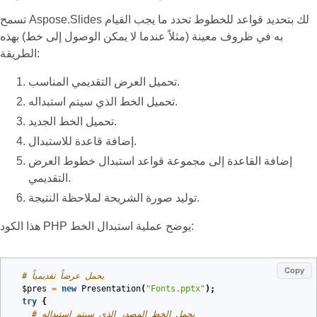
تسمح Aspose.Slides لك بتحديد قواعد للخطوط تحدد ما يجب القيام
به في ظروف معينة (مثلاً عندما لا يمكن الوصول إلى خط) بهذه
الطريقة:
تحميل العرض التقديمي المناسب.
تحميل الخط الذي سيتم استبداله.
تحميل الخط الجديد.
إضافة قاعدة للاستبدال.
إضافة القاعدة إلى مجموعة قواعد استبدال خطوط العرض
التقديمي.
توليد صورة الشريحة لملاحظة النتيجة.
هذا الكود PHP يوضح عملية استبدال الخط:
Copy
# يحمل عرضاً تقديمياً
$pres
=
new
Presentation
(
"Fonts.pptx"
);
try
{
# يحمل الخط المصدر الذي سيتم استبداله