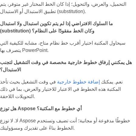
التحميل، والعرض، والتحويل؛ إذا كان الخط المختار غير متوفر، يتم
تطبيق الاستبدال أو الاستبدال (substitution).
ما السلوك الافتراضي إذا لم يتم تكوين استبدال ولا استبدال
(substitution) وكان الخط مفقودًا على النظام؟
سيحاول المكتبة اختيار أقرب خط نظام متاح، مشابه للكيفية التي
يتصرف بها PowerPoint.
هل يمكنني إرفاق خطوط خارجية مخصصة في وقت التشغيل لتجنب
الاستبدال؟
نعم. يمكنك
إضافة خطوط خارجية
في وقت التشغيل بحيث تأخذ
المكتبة هذه الخطوط في الاعتبار للاختيار والعرض، بما في ذلك
التحويلات اللاحقة.
هل توزع Aspose أي خطوط مع المكتبة؟
لا. لا توزع Aspose خطوطًا مدفوعة أو مجانية؛ أنت تضيف وتستخدم
الخطوط بناءً على تقديرك ومسؤوليتك.