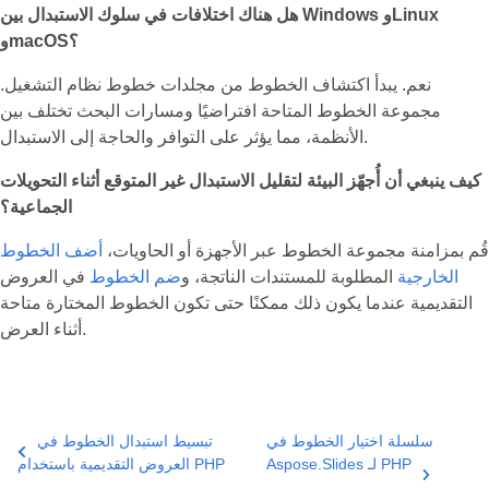
هل هناك اختلافات في سلوك الاستبدال بين Windows وLinux
وmacOS؟
نعم. يبدأ اكتشاف الخطوط من مجلدات خطوط نظام التشغيل.
مجموعة الخطوط المتاحة افتراضيًا ومسارات البحث تختلف بين
الأنظمة، مما يؤثر على التوافر والحاجة إلى الاستبدال.
كيف ينبغي أن أُجهّز البيئة لتقليل الاستبدال غير المتوقع أثناء التحويلات
الجماعية؟
قُم بمزامنة مجموعة الخطوط عبر الأجهزة أو الحاويات،
أضف الخطوط
الخارجية
المطلوبة للمستندات الناتجة، و
ضم الخطوط
في العروض
التقديمية عندما يكون ذلك ممكنًا حتى تكون الخطوط المختارة متاحة
أثناء العرض.
سلسلة اختيار الخطوط في
تبسيط استبدال الخطوط في
Aspose.Slides لـ PHP
العروض التقديمية باستخدام PHP