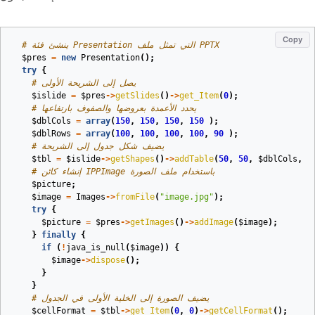
Copy
# ينشئ فئة Presentation التي تمثل ملف PPTX
$pres
=
new
Presentation
();
try
{
# يصل إلى الشريحة الأولى
$islide
=
$pres
->
getSlides
()
->
get_Item
(
0
);
# يحدد الأعمدة بعروضها والصفوف بارتفاعها
$dblCols
=
array
(
150
,
150
,
150
,
150
);
$dblRows
=
array
(
100
,
100
,
100
,
100
,
90
);
# يضيف شكل جدول إلى الشريحة
$tbl
=
$islide
->
getShapes
()
->
addTable
(
50
,
50
,
$dblCols
,
$
# إنشاء كائن IPPImage باستخدام ملف الصورة
$picture
;
$image
=
Images
->
fromFile
(
"image.jpg"
);
try
{
$picture
=
$pres
->
getImages
()
->
addImage
(
$image
);
}
finally
{
if
(
!
java_is_null
(
$image
))
{
$image
->
dispose
();
}
}
# يضيف الصورة إلى الخلية الأولى في الجدول
$cellFormat
=
$tbl
->
get_Item
(
0
,
0
)
->
getCellFormat
();