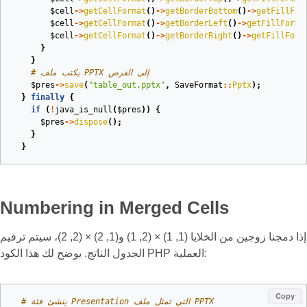
$cell
->
getCellFormat
()
->
getBorderBottom
()
->
getFillFor
$cell
->
getCellFormat
()
->
getBorderLeft
()
->
getFillForma
$cell
->
getCellFormat
()
->
getBorderRight
()
->
getFillForm
}
}
# يكتب ملف PPTX إلى القرص
$pres
->
save
(
"table_out.pptx"
,
SaveFormat
::
Pptx
);
}
finally
{
if
(
!
java_is_null
(
$pres
))
{
$pres
->
dispose
();
}
}
Numbering in Merged Cells
إذا دمجنا زوجين من الخلايا (1, 1) × (2, 1) و(1, 2) × (2, 2)، سيتم ترقيم
الجدول الناتج. يوضح لك هذا الكود PHP العملية:
Copy
# ينشئ فئة Presentation التي تمثل ملف PPTX