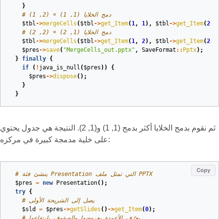
}
# دمج الخلايا (1, 1) × (2, 1)
$tbl
->
mergeCells
(
$tbl
->
get_Item
(
1
,
1
),
$tbl
->
get_Item
(
2
,
# دمج الخلايا (1, 2) × (2, 2)
$tbl
->
mergeCells
(
$tbl
->
get_Item
(
1
,
2
),
$tbl
->
get_Item
(
2
,
$pres
->
save
(
"MergeCells_out.pptx"
,
SaveFormat
::
Pptx
);
}
finally
{
if
(
!
java_is_null
(
$pres
))
{
$pres
->
dispose
();
}
}
ثم نقوم بدمج الخلايا أكثر بدمج (1, 1) و(1, 2). النتيجة هي جدول يحتوي
على خلية مدمجة كبيرة في مركزه:
Copy
# ينشئ فئة Presentation التي تمثل ملف PPTX
$pres
=
new
Presentation
();
try
{
# يصل إلى الشريحة الأولى
$sld
=
$pres
->
getSlides
()
->
get_Item
(
0
);
# يعرّف الأعمدة بعروضها والصفوف بارتفاعها