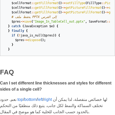
$cellFormat
::
getFillFormat
()
->
setFillType
(
FillType
::
Pictu
$cellFormat
::
getFillFormat
()
->
getPictureFillFormat
()
->
set
$cellFormat
::
getFillFormat
()
->
getPictureFillFormat
()
->
get
# يحفظ ملف PPTX إلى القرص
$pres
->
save
(
"Image_In_TableCell_out.pptx"
,
SaveFormat
::
Pp
}
catch
(
JavaException
$e
)
{
}
finally
{
if
(
!
java_is_null
(
$pres
))
{
$pres
->
dispose
();
}
}
FAQ
Can I set different line thicknesses and styles for different
sides of a single cell?
لها خصائص منفصلة، لذا يمكن أن
right
/
left
/
bottom
/
top
نعم. حدود
تختلف السماكة والنمط لكل جانب. يتبع ذلك منطقيًا من التحكم
بالحدود حسب الجانب للخلية كما هو موضح في المقال.