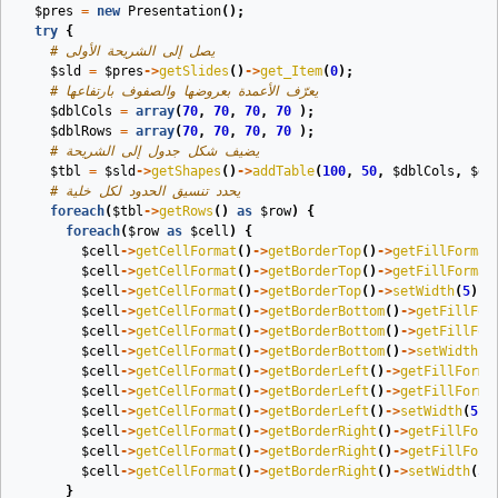
$pres
=
new
Presentation
();
try
{
# يصل إلى الشريحة الأولى
$sld
=
$pres
->
getSlides
()
->
get_Item
(
0
);
# يعرّف الأعمدة بعروضها والصفوف بارتفاعها
$dblCols
=
array
(
70
,
70
,
70
,
70
);
$dblRows
=
array
(
70
,
70
,
70
,
70
);
# يضيف شكل جدول إلى الشريحة
$tbl
=
$sld
->
getShapes
()
->
addTable
(
100
,
50
,
$dblCols
,
$db
# يحدد تنسيق الحدود لكل خلية
foreach
(
$tbl
->
getRows
()
as
$row
)
{
foreach
(
$row
as
$cell
)
{
$cell
->
getCellFormat
()
->
getBorderTop
()
->
getFillFormat
$cell
->
getCellFormat
()
->
getBorderTop
()
->
getFillFormat
$cell
->
getCellFormat
()
->
getBorderTop
()
->
setWidth
(
5
);
$cell
->
getCellFormat
()
->
getBorderBottom
()
->
getFillFor
$cell
->
getCellFormat
()
->
getBorderBottom
()
->
getFillFor
$cell
->
getCellFormat
()
->
getBorderBottom
()
->
setWidth
(
5
$cell
->
getCellFormat
()
->
getBorderLeft
()
->
getFillForma
$cell
->
getCellFormat
()
->
getBorderLeft
()
->
getFillForma
$cell
->
getCellFormat
()
->
getBorderLeft
()
->
setWidth
(
5
);
$cell
->
getCellFormat
()
->
getBorderRight
()
->
getFillForm
$cell
->
getCellFormat
()
->
getBorderRight
()
->
getFillForm
$cell
->
getCellFormat
()
->
getBorderRight
()
->
setWidth
(
5
)
}