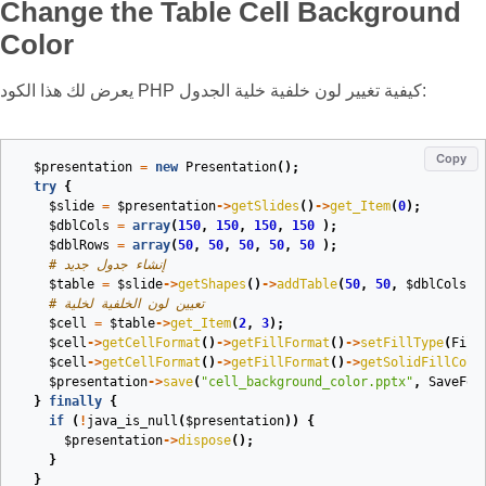
Change the Table Cell Background
Color
يعرض لك هذا الكود PHP كيفية تغيير لون خلفية خلية الجدول:
Copy
$presentation
=
new
Presentation
();
try
{
$slide
=
$presentation
->
getSlides
()
->
get_Item
(
0
);
$dblCols
=
array
(
150
,
150
,
150
,
150
);
$dblRows
=
array
(
50
,
50
,
50
,
50
,
50
);
# إنشاء جدول جديد
$table
=
$slide
->
getShapes
()
->
addTable
(
50
,
50
,
$dblCols
,
# تعيين لون الخلفية لخلية
$cell
=
$table
->
get_Item
(
2
,
3
);
$cell
->
getCellFormat
()
->
getFillFormat
()
->
setFillType
(
Fill
$cell
->
getCellFormat
()
->
getFillFormat
()
->
getSolidFillColo
$presentation
->
save
(
"cell_background_color.pptx"
,
SaveFor
}
finally
{
if
(
!
java_is_null
(
$presentation
))
{
$presentation
->
dispose
();
}
}