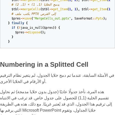
$tbl
->
mergeCells
(
$tbl
->
get_Item
(
1
,
2
),
$tbl
->
get_Item
(
2
,
# يدمج الخلايا (1, 1) × (1, 2)
$tbl
->
mergeCells
(
$tbl
->
get_Item
(
1
,
1
),
$tbl
->
get_Item
(
1
,
# يكتب ملف PPTX إلى القرص
$pres
->
save
(
"MergeCells_out.pptx"
,
SaveFormat
::
Pptx
);
}
finally
{
if
(
!
java_is_null
(
$pres
))
{
$pres
->
dispose
();
}
}
Numbering in a Splitted Cell
في الأمثلة السابقة، عندما تم دمج خلايا الجدول، لم يتغير نظام الترقيم
أو الأرقام في الخلايا الأخرى.
هذه المرة، نأخذ جدولًا عاديًا (جدول بدون خلايا مدمجة) ثم نحاول
تقسيم الخلية (1,1) للحصول على جدول خاص. قد ترغب في الانتباه
إلى ترقيم هذا الجدول، الذي قد يُعتبر غريبًا. مع ذلك، هذه هي الطريقة
التي يرقم بها Microsoft PowerPoint خلايا الجداول، وتقوم