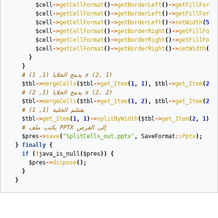
$cell
->
getCellFormat
()
->
getBorderLeft
()
->
getFillForma
$cell
->
getCellFormat
()
->
getBorderLeft
()
->
getFillForma
$cell
->
getCellFormat
()
->
getBorderLeft
()
->
setWidth
(
5
);
$cell
->
getCellFormat
()
->
getBorderRight
()
->
getFillForm
$cell
->
getCellFormat
()
->
getBorderRight
()
->
getFillForm
$cell
->
getCellFormat
()
->
getBorderRight
()
->
setWidth
(
5
)
}
}
# يدمج الخلايا (1, 1) x (2, 1)
$tbl
->
mergeCells
(
$tbl
->
get_Item
(
1
,
1
),
$tbl
->
get_Item
(
2
,
# يدمج الخلايا (1, 2) x (2, 2)
$tbl
->
mergeCells
(
$tbl
->
get_Item
(
1
,
2
),
$tbl
->
get_Item
(
2
,
# يقسّم الخلية (1, 1)
$tbl
->
get_Item
(
1
,
1
)
->
splitByWidth
(
$tbl
->
get_Item
(
2
,
1
)
->
# يكتب ملف PPTX إلى القرص
$pres
->
save
(
"SplitCells_out.pptx"
,
SaveFormat
::
Pptx
);
}
finally
{
if
(
!
java_is_null
(
$pres
))
{
$pres
->
dispose
();
}
}