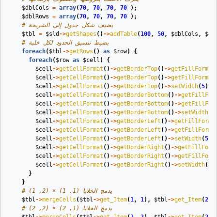
$dblCols
=
array
(
70
,
70
,
70
,
70
);
$dblRows
=
array
(
70
,
70
,
70
,
70
);
# يضيف شكل جدول إلى الشريحة
$tbl
=
$sld
->
getShapes
()
->
addTable
(
100
,
50
,
$dblCols
,
$db
# يضبط تنسيق الحدود لكل خلية
foreach
(
$tbl
->
getRows
()
as
$row
)
{
foreach
(
$row
as
$cell
)
{
$cell
->
getCellFormat
()
->
getBorderTop
()
->
getFillFormat
$cell
->
getCellFormat
()
->
getBorderTop
()
->
getFillFormat
$cell
->
getCellFormat
()
->
getBorderTop
()
->
setWidth
(
5
);
$cell
->
getCellFormat
()
->
getBorderBottom
()
->
getFillFor
$cell
->
getCellFormat
()
->
getBorderBottom
()
->
getFillFor
$cell
->
getCellFormat
()
->
getBorderBottom
()
->
setWidth
(
5
$cell
->
getCellFormat
()
->
getBorderLeft
()
->
getFillForma
$cell
->
getCellFormat
()
->
getBorderLeft
()
->
getFillForma
$cell
->
getCellFormat
()
->
getBorderLeft
()
->
setWidth
(
5
);
$cell
->
getCellFormat
()
->
getBorderRight
()
->
getFillForm
$cell
->
getCellFormat
()
->
getBorderRight
()
->
getFillForm
$cell
->
getCellFormat
()
->
getBorderRight
()
->
setWidth
(
5
)
}
}
# يدمج الخلايا (1, 1) × (2, 1)
$tbl
->
mergeCells
(
$tbl
->
get_Item
(
1
,
1
),
$tbl
->
get_Item
(
2
,
# يدمج الخلايا (1, 2) × (2, 2)