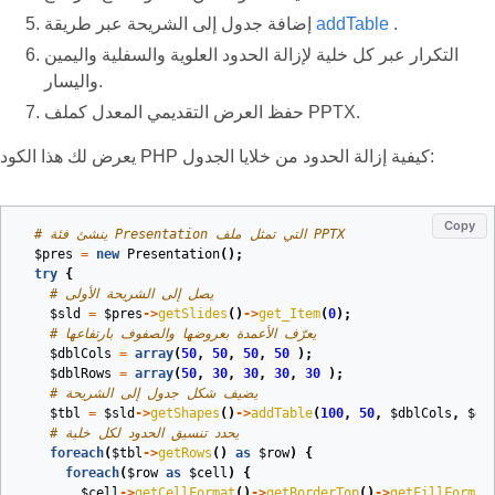
.
addTable
إضافة جدول إلى الشريحة عبر طريقة
التكرار عبر كل خلية لإزالة الحدود العلوية والسفلية واليمين
واليسار.
حفظ العرض التقديمي المعدل كملف PPTX.
يعرض لك هذا الكود PHP كيفية إزالة الحدود من خلايا الجدول:
Copy
# ينشئ فئة Presentation التي تمثل ملف PPTX
$pres
=
new
Presentation
();
try
{
# يصل إلى الشريحة الأولى
$sld
=
$pres
->
getSlides
()
->
get_Item
(
0
);
# يعرّف الأعمدة بعروضها والصفوف بارتفاعها
$dblCols
=
array
(
50
,
50
,
50
,
50
);
$dblRows
=
array
(
50
,
30
,
30
,
30
,
30
);
# يضيف شكل جدول إلى الشريحة
$tbl
=
$sld
->
getShapes
()
->
addTable
(
100
,
50
,
$dblCols
,
$db
# يحدد تنسيق الحدود لكل خلية
foreach
(
$tbl
->
getRows
()
as
$row
)
{
foreach
(
$row
as
$cell
)
{
$cell
->
getCellFormat
()
->
getBorderTop
()
->
getFillFormat