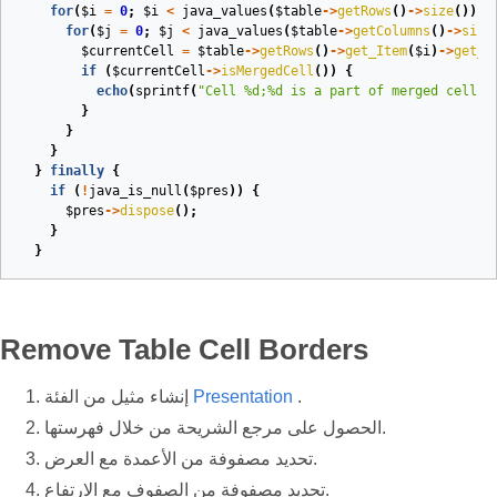
for
(
$i
=
0
;
$i
<
java_values
(
$table
->
getRows
()
->
size
())
;
for
(
$j
=
0
;
$j
<
java_values
(
$table
->
getColumns
()
->
size
$currentCell
=
$table
->
getRows
()
->
get_Item
(
$i
)
->
get_I
if
(
$currentCell
->
isMergedCell
())
{
echo
(
sprintf
(
"Cell %d;%d is a part of merged cell w
}
}
}
}
finally
{
if
(
!
java_is_null
(
$pres
))
{
$pres
->
dispose
();
}
}
Remove Table Cell Borders
.
Presentation
إنشاء مثيل من الفئة
الحصول على مرجع الشريحة من خلال فهرستها.
تحديد مصفوفة من الأعمدة مع العرض.
تحديد مصفوفة من الصفوف مع الارتفاع.