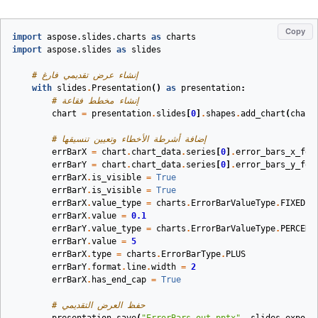
Copy
import
aspose.slides.charts
as
charts
import
aspose.slides
as
slides
# إنشاء عرض تقديمي فارغ
with
slides
.
Presentation
()
as
presentation
:
# إنشاء مخطط فقاعة
chart
=
presentation
.
slides
[
0
]
.
shapes
.
add_chart
(
chart
# إضافة أشرطة الأخطاء وتعيين تنسيقها
errBarX
=
chart
.
chart_data
.
series
[
0
]
.
error_bars_x_for
errBarY
=
chart
.
chart_data
.
series
[
0
]
.
error_bars_y_for
errBarX
.
is_visible
=
True
errBarY
.
is_visible
=
True
errBarX
.
value_type
=
charts
.
ErrorBarValueType
.
FIXED
errBarX
.
value
=
0.1
errBarY
.
value_type
=
charts
.
ErrorBarValueType
.
PERCENT
errBarY
.
value
=
5
errBarX
.
type
=
charts
.
ErrorBarType
.
PLUS
errBarY
.
format
.
line
.
width
=
2
errBarX
.
has_end_cap
=
True
# حفظ العرض التقديمي