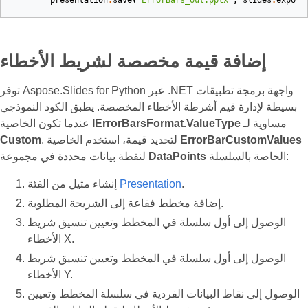
presentation
.
save
(
"ErrorBars_out.pptx"
,
slides
.
export
إضافة قيمة مخصصة لشريط الأخطاء
توفر Aspose.Slides for Python عبر .NET واجهة برمجة تطبيقات
بسيطة لإدارة قيم أشرطة الأخطاء المخصصة. يطبق الكود النموذجي
مساوية لـ
IErrorBarsFormat.ValueType
عندما تكون الخاصية
ErrorBarCustomValues
. لتحديد قيمة، استخدم الخاصية
Custom
الخاصة بالسلسلة:
DataPoints
لنقطة بيانات محددة في مجموعة
.
Presentation
إنشاء مثيل من الفئة
إضافة مخطط فقاعة إلى الشريحة المطلوبة.
الوصول إلى أول سلسلة في المخطط وتعيين تنسيق شريط
الأخطاء X.
الوصول إلى أول سلسلة في المخطط وتعيين تنسيق شريط
الأخطاء Y.
الوصول إلى نقاط البيانات الفردية في سلسلة المخطط وتعيين