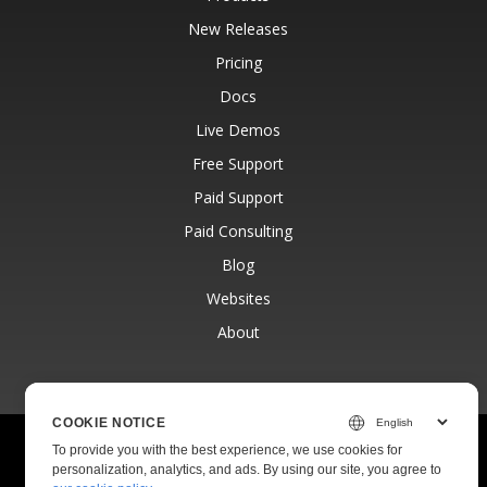
New Releases
Pricing
Docs
Live Demos
Free Support
Paid Support
Paid Consulting
Blog
Websites
About
COOKIE NOTICE
© Aspose Pty Ltd 2001-2026.
All Rights Reserved.
To provide you with the best experience, we use cookies for
Privacy Policy
Terms of use
Contact
personalization, analytics, and ads. By using our site, you agree to