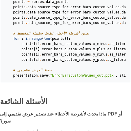
points
=
series
.
data_points
points
.
data_source_type_for_error_bars_custom_values
.
data
points
.
data_source_type_for_error_bars_custom_values
.
data
points
.
data_source_type_for_error_bars_custom_values
.
data
points
.
data_source_type_for_error_bars_custom_values
.
data
# تعيين أشرطة الأخطاء لنقاط سلسلة المخطط
for
i
in
range
(
len
(
points
)):
points
[
i
]
.
error_bars_custom_values
.
x_minus
.
as_literal
points
[
i
]
.
error_bars_custom_values
.
x_plus
.
as_literal_
points
[
i
]
.
error_bars_custom_values
.
y_minus
.
as_literal
points
[
i
]
.
error_bars_custom_values
.
y_plus
.
as_literal_
# حفظ العرض التقديمي
presentation
.
save
(
"ErrorBarsCustomValues_out.pptx"
,
slide
الأسئلة الشائعة
ماذا يحدث لأشرطة الأخطاء عند تصدير عرض تقديمي إلى PDF أو
صور؟