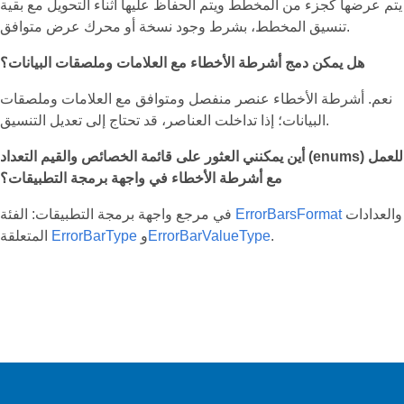
يتم عرضها كجزء من المخطط ويتم الحفاظ عليها أثناء التحويل مع بقية
تنسيق المخطط، بشرط وجود نسخة أو محرك عرض متوافق.
هل يمكن دمج أشرطة الأخطاء مع العلامات وملصقات البيانات؟
نعم. أشرطة الأخطاء عنصر منفصل ومتوافق مع العلامات وملصقات
البيانات؛ إذا تداخلت العناصر، قد تحتاج إلى تعديل التنسيق.
أين يمكنني العثور على قائمة الخصائص والقيم التعداد (enums) للعمل
مع أشرطة الأخطاء في واجهة برمجة التطبيقات؟
والعدادات
ErrorBarsFormat
في مرجع واجهة برمجة التطبيقات: الفئة
.
ErrorBarValueType
و
ErrorBarType
المتعلقة