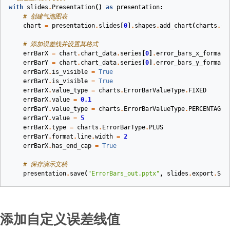
with
slides
.
Presentation
()
as
presentation
:
# 创建气泡图表
chart
=
presentation
.
slides
[
0
]
.
shapes
.
add_chart
(
charts
.
Ch
# 添加误差线并设置其格式
errBarX
=
chart
.
chart_data
.
series
[
0
]
.
error_bars_x_format
errBarY
=
chart
.
chart_data
.
series
[
0
]
.
error_bars_y_format
errBarX
.
is_visible
=
True
errBarY
.
is_visible
=
True
errBarX
.
value_type
=
charts
.
ErrorBarValueType
.
FIXED
errBarX
.
value
=
0.1
errBarY
.
value_type
=
charts
.
ErrorBarValueType
.
PERCENTAGE
errBarY
.
value
=
5
errBarX
.
type
=
charts
.
ErrorBarType
.
PLUS
errBarY
.
format
.
line
.
width
=
2
errBarX
.
has_end_cap
=
True
# 保存演示文稿
presentation
.
save
(
"ErrorBars_out.pptx"
,
slides
.
export
.
Sav
添加自定义误差线值