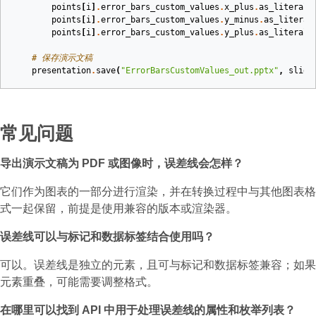
points
[
i
]
.
error_bars_custom_values
.
x_plus
.
as_literal_
points
[
i
]
.
error_bars_custom_values
.
y_minus
.
as_literal
points
[
i
]
.
error_bars_custom_values
.
y_plus
.
as_literal_
# 保存演示文稿
presentation
.
save
(
"ErrorBarsCustomValues_out.pptx"
,
slide
常见问题
导出演示文稿为 PDF 或图像时，误差线会怎样？
它们作为图表的一部分进行渲染，并在转换过程中与其他图表格
式一起保留，前提是使用兼容的版本或渲染器。
误差线可以与标记和数据标签结合使用吗？
可以。误差线是独立的元素，且可与标记和数据标签兼容；如果
元素重叠，可能需要调整格式。
在哪里可以找到 API 中用于处理误差线的属性和枚举列表？