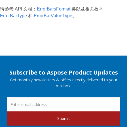
请参考 API 文档：
ErrorBarsFormat
类以及相关枚举
ErrorBarType
和
ErrorBarValueType
。
Subscribe to Aspose Product Updates
Get monthly newsletters & offers directly delivered to your
mailbox.
Submit