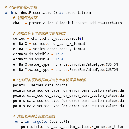
# 创建空白演示文稿
with
slides
.
Presentation
()
as
presentation
:
# 创建气泡图表
chart
=
presentation
.
slides
[
0
]
.
shapes
.
add_chart
(
charts
.
Ch
# 添加自定义误差线并设置其格式
series
=
chart
.
chart_data
.
series
[
0
]
errBarX
=
series
.
error_bars_x_format
errBarY
=
series
.
error_bars_y_format
errBarX
.
is_visible
=
True
errBarY
.
is_visible
=
True
errBarX
.
value_type
=
charts
.
ErrorBarValueType
.
CUSTOM
errBarY
.
value_type
=
charts
.
ErrorBarValueType
.
CUSTOM
# 访问图表系列数据点并为单个点设置误差线值
points
=
series
.
data_points
points
.
data_source_type_for_error_bars_custom_values
.
data
points
.
data_source_type_for_error_bars_custom_values
.
data
points
.
data_source_type_for_error_bars_custom_values
.
data
points
.
data_source_type_for_error_bars_custom_values
.
data
# 为图表系列点设置误差线
for
i
in
range
(
len
(
points
)):
points
[
i
]
.
error_bars_custom_values
.
x_minus
.
as_literal