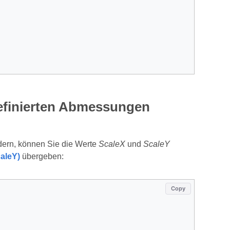
efinierten Abmessungen
dern, können Sie die Werte
ScaleX
und
ScaleY
caleY)
übergeben:
Copy