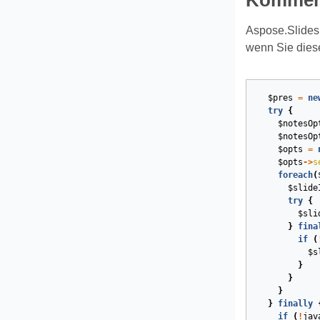
Kommenta
Aspose.Slides 
wenn Sie diese
$pres
=
ne
try
{
$notesOp
$notesOp
$opts
=
$opts
->
s
foreach
(
$slide
try
{
$sli
}
fina
if
(
$s
}
}
}
}
finally
if
(
!
jav