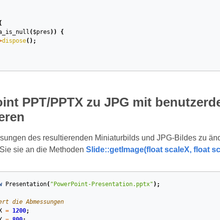
{
a_is_null
(
$pres
))
{
>
dispose
();
int PPT/PPTX zu JPG mit benutzerd
eren
ungen des resultierenden Miniaturbilds und JPG‑Bildes zu än
 Sie sie an die Methoden
Slide::getImage(float scaleX, float s
w
Presentation
(
"PowerPoint-Presentation.pptx"
);
ert die Abmessungen
X
=
1200
;
Y
=
800
;