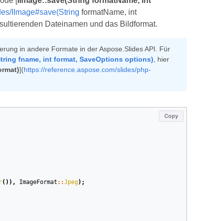
ode [
IImage::save(String formatName, int
ides/IImage#save(String
formatName, int
sultierenden Dateinamen und das Bildformat.
erung in andere Formate in der Aspose.Slides API. Für
tring fname, int format, SaveOptions options)
, hier
ormat)
](
https://reference.aspose.com/slides/php-
Copy
r
()),
ImageFormat
::
Jpeg
);