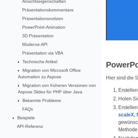
Ansichtseigenschaften
Präsentationskommentare
Präsentationsnotizen
PowerPoint-Animation
3D Präsentation
Moderne API
Präsentation via VBA
Technische Artikel
PowerPo
Migration von Microsoft Office
Automation zu Aspose
Hier sind die 
Migration von früheren Versionen von
Erstelle
Aspose.Slides für PHP über Java
Holen Si
Bekannte Probleme
Erstelle
FAQs
scaleX, 
Beispiele
gewünsc
API-Referenz
Methode