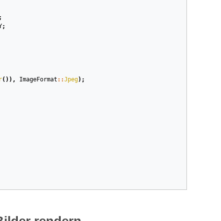
;
Y
;
r
()),
ImageFormat
::
Jpeg
);