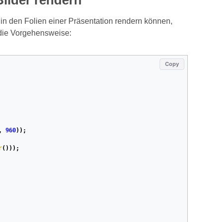
ilder rendern
in den Folien einer Präsentation rendern können,
 die Vorgehensweise:
Copy
,
960
));
r
()));