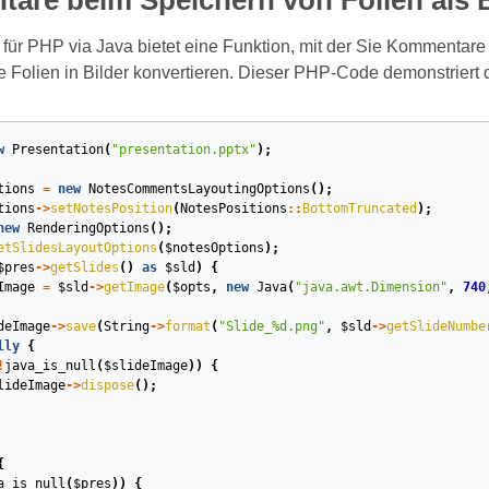
re beim Speichern von Folien als B
für PHP via Java bietet eine Funktion, mit der Sie Kommentare 
 Folien in Bilder konvertieren. Dieser PHP‑Code demonstriert
w
Presentation
(
"presentation.pptx"
);
tions
=
new
NotesCommentsLayoutingOptions
();
tions
->
setNotesPosition
(
NotesPositions
::
BottomTruncated
);
new
RenderingOptions
();
etSlidesLayoutOptions
(
$notesOptions
);
$pres
->
getSlides
()
as
$sld
)
{
Image
=
$sld
->
getImage
(
$opts
,
new
Java
(
"java.awt.Dimension"
,
740
deImage
->
save
(
String
->
format
(
"Slide_%d.png"
,
$sld
->
getSlideNumbe
lly
{
!
java_is_null
(
$slideImage
))
{
lideImage
->
dispose
();
{
a_is_null
(
$pres
))
{