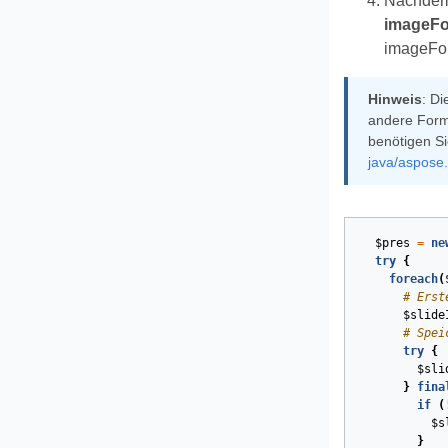
Nachdem 
imageFo
imageFor
Hinweis
: Di
andere Form
benötigen Si
java/aspose.
$pres
=
ne
try
{
foreach
(
# Erst
$slide
# Spei
try
{
$sli
}
fina
if
(
$s
}