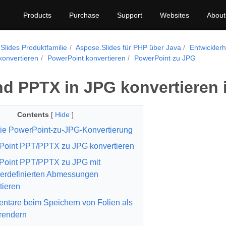
Products
Purchase
Support
Websites
About
Slides Produktfamilie
Aspose.Slides für PHP über Java
Entwickler
konvertieren
PowerPoint konvertieren
PowerPoint zu JPG
d PPTX in JPG konvertieren 
Contents
[
Hide
]
ie PowerPoint-zu-JPG-Konvertierung
oint PPT/PPTX zu JPG konvertieren
Point PPT/PPTX zu JPG mit
erdefinierten Abmessungen
tieren
tare beim Speichern von Folien als
 rendern