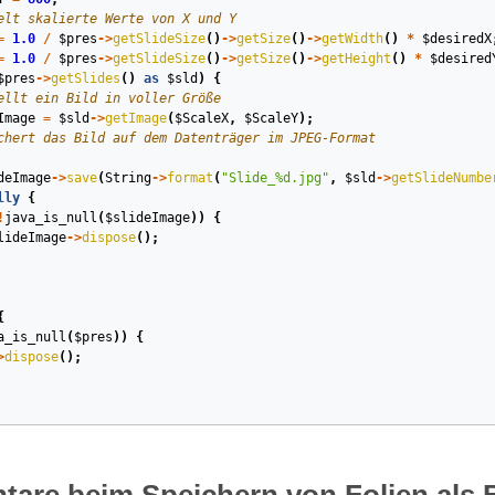
elt skalierte Werte von X und Y
=
1.0
/
$pres
->
getSlideSize
()
->
getSize
()
->
getWidth
()
*
$desiredX
=
1.0
/
$pres
->
getSlideSize
()
->
getSize
()
->
getHeight
()
*
$desired
$pres
->
getSlides
()
as
$sld
)
{
ellt ein Bild in voller Größe
Image
=
$sld
->
getImage
(
$ScaleX
,
$ScaleY
);
chert das Bild auf dem Datenträger im JPEG-Format
deImage
->
save
(
String
->
format
(
"Slide_%d.jpg"
,
$sld
->
getSlideNumbe
lly
{
!
java_is_null
(
$slideImage
))
{
lideImage
->
dispose
();
{
a_is_null
(
$pres
))
{
>
dispose
();