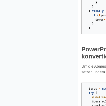
}
}
}
finally
if
(
!
jav
$pres
-
}
}
PowerPo
konverti
Um die Abmess
setzen, indem
$pres
=
ne
try
{
# Defini
$desired
$desired