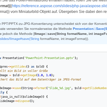
Sie das Folien‑Miniaturbild erhalten haben, rufen Sie die Meth
rmat)
](
https://reference.aspose.com/slides/php-java/aspose.sl
mat)) vom Miniaturbild‑Objekt auf. Übergeben Sie dabei den re
e PPT/PPTX‑zu‑JPG‑Konvertierung unterscheidet sich von der Konverti
ate verwenden Sie normalerweise die Methode
Presentation::Save(S
e jedoch die Methode [
IImage::save(String formatName, int imageF
slides/IImage#save(String
formatName, int imageFormat)).
w
Presentation
(
"PowerPoint-Presentation.pptx"
);
$pres
->
getSlides
()
as
$sld
)
{
ellt ein Bild in voller Größe
Image
=
$sld
->
getImage
(
1.0
,
1.0
);
chert das Bild auf dem Datenträger im JPEG-Format
deImage
->
save
(
String
->
format
(
"Slide_%d.jpg"
,
$sld
->
getSlideNumbe
lly
{
!
java_is_null
(
$slideImage
))
{
lideImage
->
dispose
();