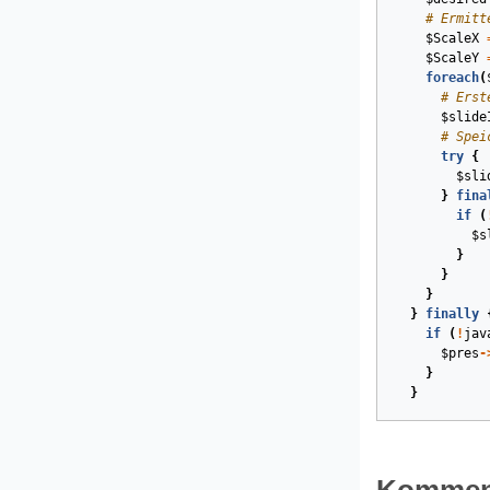
# Ermitt
$ScaleX
$ScaleY
foreach
(
# Erst
$slide
# Spei
try
{
$sli
}
fina
if
(
$s
}
}
}
}
finally
if
(
!
jav
$pres
-
}
}