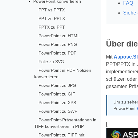
PowerPoint konvertieren
FAQ
PPT vs PPTX
Siehe
PPT zu PPTX
PPTX zu PPT
PowerPoint zu HTML
Über di
PowerPoint zu PNG
PowerPoint zu PDF
Mit
Aspose.Sl
Folie zu SVG
PPT/PPTX in JP
PowerPoint in PDF Notizen
implementieren
konvertieren
schützen oder 
PowerPoint zu JPG
gesamten Präse
PowerPoint zu GIF
Um zu sehen,
PowerPoint zu XPS
PowerPoint
PowerPoint zu SWF
PowerPoint-Präsentationen in
[
TIFF konvertieren in PHP
PowerPoint zu TIFF mit