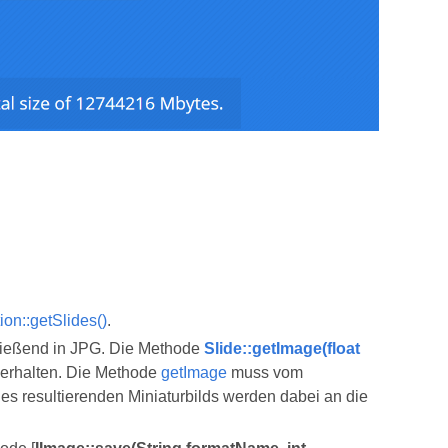
ion::getSlides()
.
chließend in JPG. Die Methode
Slide::getImage(float
u erhalten. Die Methode
getImage
muss vom
es resultierenden Miniaturbilds werden dabei an die