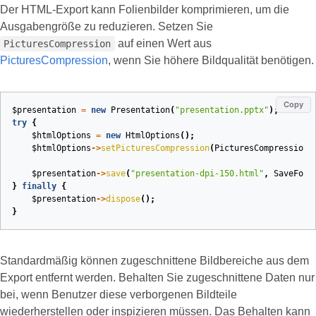
Der HTML‑Export kann Folienbilder komprimieren, um die
Ausgabengröße zu reduzieren. Setzen Sie
auf einen Wert aus
PicturesCompression
PicturesCompression
, wenn Sie höhere Bildqualität benötigen.
Copy
$presentation
=
new
Presentation
(
"presentation.pptx"
);
try
{
$htmlOptions
=
new
HtmlOptions
();
$htmlOptions
->
setPicturesCompression
(
PicturesCompression
:
$presentation
->
save
(
"presentation-dpi-150.html"
,
SaveForm
}
finally
{
$presentation
->
dispose
();
}
Standardmäßig können zugeschnittene Bildbereiche aus dem
Export entfernt werden. Behalten Sie zugeschnittene Daten nur
bei, wenn Benutzer diese verborgenen Bildteile
wiederherstellen oder inspizieren müssen. Das Behalten kann