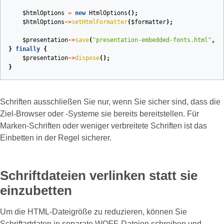
$htmlOptions
=
new
HtmlOptions
();
$htmlOptions
->
setHtmlFormatter
(
$formatter
);
$presentation
->
save
(
"presentation-embedded-fonts.html"
,
S
}
finally
{
$presentation
->
dispose
();
}
Schriften ausschließen Sie nur, wenn Sie sicher sind, dass die
Ziel‑Browser oder -Systeme sie bereits bereitstellen. Für
Marken‑Schriften oder weniger verbreitete Schriften ist das
Einbetten in der Regel sicherer.
Schriftdateien verlinken statt sie
einzubetten
Um die HTML‑Dateigröße zu reduzieren, können Sie
Schriftartdaten in separate WOFF‑Dateien schreiben und