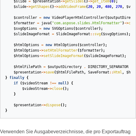
$slide
=
$presentation
->
getSlides
()
->
get_Item
(
0
);
$slide
->
getShapes
()
->
addVideoFrame
(
20
,
20
,
480
,
270
,
$vid
$controller
=
new
VideoPlayerHtmlController
(
$outputDirect
$formatter
=
java
(
"com.aspose.slides.HtmlFormatter"
)
->
cre
$svgOptions
=
new
SVGOptions
(
$controller
);
$slideImageFormat
=
SlideImageFormat
::
svg
(
$svgOptions
);
$htmlOptions
=
new
HtmlOptions
(
$controller
);
$htmlOptions
->
setHtmlFormatter
(
$formatter
);
$htmlOptions
->
setSlideImageFormat
(
$slideImageFormat
);
$htmlFilePath
=
$outputDirectory
.
DIRECTORY_SEPARATOR
.
$presentation
->
save
(
$htmlFilePath
,
SaveFormat
::
Html
,
$htm
}
finally
{
if
(
$videoStream
!==
null
)
{
$videoStream
->
close
();
}
$presentation
->
dispose
();
}
Verwenden Sie Ausgabeverzeichnisse, die pro Exportauftrag