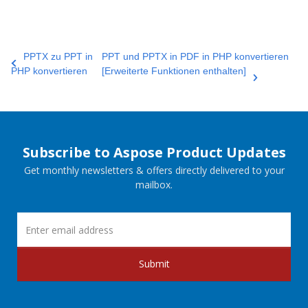
PPTX zu PPT in
PPT und PPTX in PDF in PHP konvertieren
PHP konvertieren
[Erweiterte Funktionen enthalten]
Subscribe to Aspose Product Updates
Get monthly newsletters & offers directly delivered to your
mailbox.
Submit