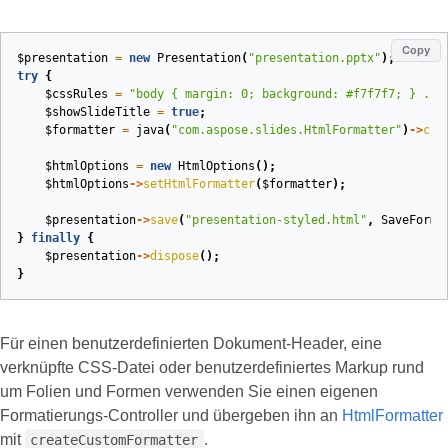
Copy
$presentation
=
new
Presentation
(
"presentation.pptx"
);
try
{
$cssRules
=
"body { margin: 0; background: #f7f7f7; } .sl
$showSlideTitle
=
true
;
$formatter
=
java
(
"com.aspose.slides.HtmlFormatter"
)
->
cre
$htmlOptions
=
new
HtmlOptions
();
$htmlOptions
->
setHtmlFormatter
(
$formatter
);
$presentation
->
save
(
"presentation-styled.html"
,
SaveForma
}
finally
{
$presentation
->
dispose
();
}
Für einen benutzerdefinierten Dokument‑Header, eine
verknüpfte CSS‑Datei oder benutzerdefiniertes Markup rund
um Folien und Formen verwenden Sie einen eigenen
Formatierungs‑Controller und übergeben ihn an
HtmlFormatter
mit
.
createCustomFormatter