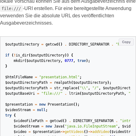
lokale Vorschau können Sie aus dem Ausgabeverzeichnis eine
‑URI erstellen. Für eine bereitgestellte Anwendung
file:///
verwenden Sie die absolute URL des veröffentlichten
Ausgabeverzeichnisses.
Copy
$outputDirectory
=
getcwd
()
.
DIRECTORY_SEPARATOR
.
"html-out
if
(
!
is_dir
(
$outputDirectory
))
{
mkdir
(
$outputDirectory
,
0777
,
true
);
}
$htmlFileName
=
"presentation.html"
;
$outputDirectoryPath
=
realpath
(
$outputDirectory
);
$outputDirectoryPath
=
str_replace
(
"
\\
"
,
"/"
,
$outputDirector
$outputBaseUri
=
"file:///"
.
ltrim
(
$outputDirectoryPath
,
"/"
$presentation
=
new
Presentation
();
$videoStream
=
null
;
try
{
$videoFilePath
=
getcwd
()
.
DIRECTORY_SEPARATOR
.
"intro.
$videoStream
=
new
Java
(
"java.io.FileInputStream"
,
$video
$video
=
$presentation
->
getVideos
()
->
addVideo
(
$videoStrea