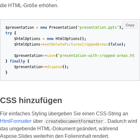
die HTML‑Größe erhöhen.
Copy
$presentation
=
new
Presentation
(
"presentation.pptx"
);
try
{
$htmlOptions
=
new
HtmlOptions
();
$htmlOptions
->
setDeletePicturesCroppedAreas
(
false
);
$presentation
->
save
(
"presentation-with-cropped-areas.html
}
finally
{
$presentation
->
dispose
();
}
CSS hinzufügen
Für einfaches Styling übergeben Sie einen CSS‑String an
HtmlFormatter
über
. Dadurch wird
createDocumentFormatter
das umgebende HTML‑Dokument geändert, während
Aspose.Slides weiterhin den Folieninhalt rendert.