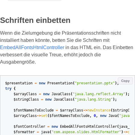
Schriften einbetten
Wenn die Zielumgebung die Präsentationsschriften nicht
installiert haben könnte, betten Sie die Schriften mit
EmbedAllFontsHtmlController
in das HTML ein. Das Einbetten
verbessert die visuelle Treue, erhöht jedoch die
Ausgabengröße.
Copy
$presentation
=
new
Presentation
(
"presentation.pptx"
);
try
{
$arrayClass
=
new
JavaClass
(
"java.lang.reflect.Array"
);
$stringClass
=
new
JavaClass
(
"java.lang.String"
);
$fontNamesToExclude
=
$arrayClass
->
newInstance
(
$stringCla
$arrayClass
->
set
(
$fontNamesToExclude
,
0
,
new
Java
(
"java.l
$fontController
=
new
EmbedAllFontsHtmlController
(
java_va
$formatter
=
java
(
"com.aspose.slides.HtmlFormatter"
)
->
cre