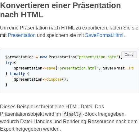
Konvertieren einer Präsentation
nach HTML
Um eine Präsentation nach HTML zu exportieren, laden Sie sie
mit
Presentation
und speichern sie mit
SaveFormat.Html
.
Copy
$presentation
=
new
Presentation
(
"presentation.pptx"
);
try
{
$presentation
->
save
(
"presentation.html"
,
SaveFormat
::
Html
}
finally
{
$presentation
->
dispose
();
}
Dieses Beispiel schreibt eine HTML‑Datei. Das
Präsentationsobjekt wird im
‑Block freigegeben,
finally
wodurch Datei‑Handles und Rendering‑Ressourcen nach dem
Export freigegeben werden.