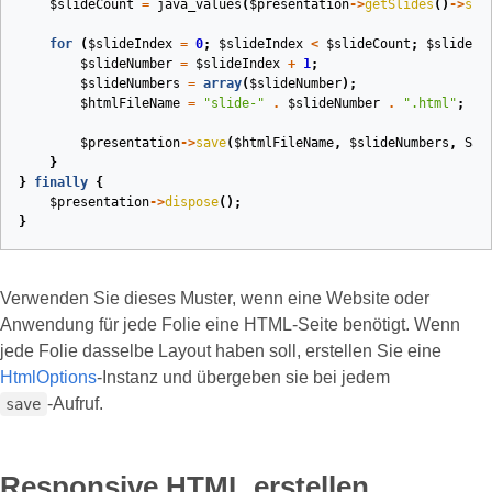
$slideCount
=
java_values
(
$presentation
->
getSlides
()
->
siz
for
(
$slideIndex
=
0
;
$slideIndex
<
$slideCount
;
$slideIn
$slideNumber
=
$slideIndex
+
1
;
$slideNumbers
=
array
(
$slideNumber
);
$htmlFileName
=
"slide-"
.
$slideNumber
.
".html"
;
$presentation
->
save
(
$htmlFileName
,
$slideNumbers
,
Sav
}
}
finally
{
$presentation
->
dispose
();
}
Verwenden Sie dieses Muster, wenn eine Website oder
Anwendung für jede Folie eine HTML‑Seite benötigt. Wenn
jede Folie dasselbe Layout haben soll, erstellen Sie eine
HtmlOptions
‑Instanz und übergeben sie bei jedem
‑Aufruf.
save
Responsive HTML erstellen