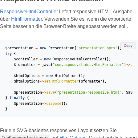
ResponsiveHtmlController
liefert responsive HTML‑Ausgabe
über
HtmlFormatter
. Verwenden Sie es, wenn die exportierte
Seite besser an die Browser‑Breite angepasst werden soll.
Copy
$presentation
=
new
Presentation
(
"presentation.pptx"
);
try
{
$controller
=
new
ResponsiveHtmlController
();
$formatter
=
java
(
"com.aspose.slides.HtmlFormatter"
)
->
cre
$htmlOptions
=
new
HtmlOptions
();
$htmlOptions
->
setHtmlFormatter
(
$formatter
);
$presentation
->
save
(
"presentation-responsive.html"
,
SaveF
}
finally
{
$presentation
->
dispose
();
}
Für ein SVG‑basiertes responsives Layout setzen Sie
auf
HtmlOptions
. Das ist nützlich, wenn