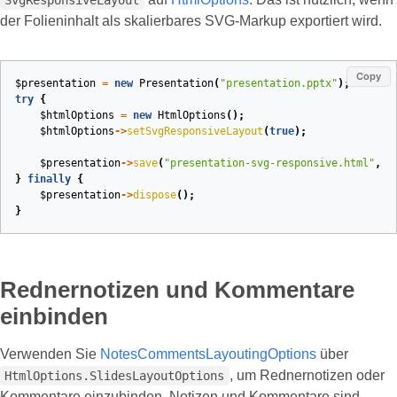
SvgResponsiveLayout
der Folieninhalt als skalierbares SVG‑Markup exportiert wird.
Copy
$presentation
=
new
Presentation
(
"presentation.pptx"
);
try
{
$htmlOptions
=
new
HtmlOptions
();
$htmlOptions
->
setSvgResponsiveLayout
(
true
);
$presentation
->
save
(
"presentation-svg-responsive.html"
,
S
}
finally
{
$presentation
->
dispose
();
}
Rednernotizen und Kommentare
einbinden
Verwenden Sie
NotesCommentsLayoutingOptions
über
, um Rednernotizen oder
HtmlOptions.SlidesLayoutOptions
Kommentare einzubinden. Notizen und Kommentare sind