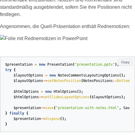
standardmäßig ausgeblendet, sofern Sie ihre Positionen nicht
festlegen.
Angenommen, die Quell‑Präsentation enthält Rednernotizen:
Copy
$presentation
=
new
Presentation
(
"presentation.pptx"
);
try
{
$layoutOptions
=
new
NotesCommentsLayoutingOptions
();
$layoutOptions
->
setNotesPosition
(
NotesPositions
::
BottomFu
$htmlOptions
=
new
HtmlOptions
();
$htmlOptions
->
setSlidesLayoutOptions
(
$layoutOptions
);
$presentation
->
save
(
"presentation-with-notes.html"
,
SaveF
}
finally
{
$presentation
->
dispose
();
}