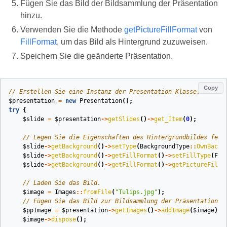
Fügen Sie das Bild der Bildsammlung der Präsentation
hinzu.
Verwenden Sie die Methode
getPictureFillFormat
von
FillFormat
, um das Bild als Hintergrund zuzuweisen.
Speichern Sie die geänderte Präsentation.
Copy
// Erstellen Sie eine Instanz der Presentation-Klasse.
$presentation
=
new
Presentation
();
try
{
$slide
=
$presentation
->
getSlides
()
->
get_Item
(
0
);
// Legen Sie die Eigenschaften des Hintergrundbildes fest
$slide
->
getBackground
()
->
setType
(
BackgroundType
::
OwnBackg
$slide
->
getBackground
()
->
getFillFormat
()
->
setFillType
(
Fil
$slide
->
getBackground
()
->
getFillFormat
()
->
getPictureFillF
// Laden Sie das Bild.
$image
=
Images
::
fromFile
(
"Tulips.jpg"
);
// Fügen Sie das Bild zur Bildsammlung der Präsentation h
$ppImage
=
$presentation
->
getImages
()
->
addImage
(
$image
);
$image
->
dispose
();