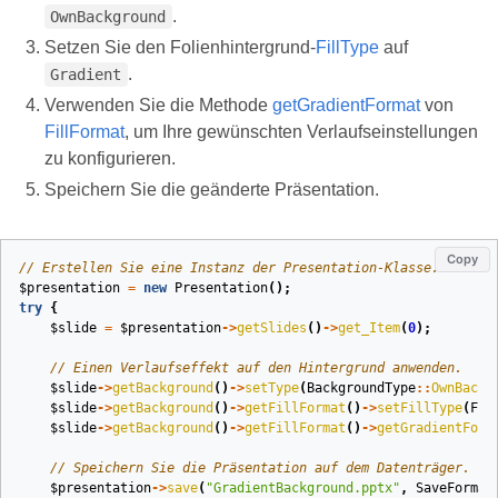
.
OwnBackground
Setzen Sie den Folienhintergrund-
FillType
auf
.
Gradient
Verwenden Sie die Methode
getGradientFormat
von
FillFormat
, um Ihre gewünschten Verlaufseinstellungen
zu konfigurieren.
Speichern Sie die geänderte Präsentation.
Copy
// Erstellen Sie eine Instanz der Presentation-Klasse.
$presentation
=
new
Presentation
();
try
{
$slide
=
$presentation
->
getSlides
()
->
get_Item
(
0
);
// Einen Verlaufseffekt auf den Hintergrund anwenden.
$slide
->
getBackground
()
->
setType
(
BackgroundType
::
OwnBackg
$slide
->
getBackground
()
->
getFillFormat
()
->
setFillType
(
Fil
$slide
->
getBackground
()
->
getFillFormat
()
->
getGradientForm
// Speichern Sie die Präsentation auf dem Datenträger.
$presentation
->
save
(
"GradientBackground.pptx"
,
SaveFormat