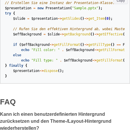
Copy
// Erstellen Sie eine Instanz der Presentation-Klasse.
$presentation
=
new
Presentation
(
"Sample.pptx"
);
try
{
$slide
=
$presentation
->
getSlides
()
->
get_Item
(
0
);
// Rufen Sie den effektiven Hintergrund ab, wobei Master,
$effBackground
=
$slide
->
getBackground
()
->
getEffective
();
if
(
$effBackground
->
getFillFormat
()
->
getFillType
()
==
Fil
echo
"Fill color: "
.
$effBackground
->
getFillFormat
()
else
echo
"Fill type: "
.
$effBackground
->
getFillFormat
()
-
}
finally
{
$presentation
->
dispose
();
}
FAQ
Kann ich einen benutzerdefinierten Hintergrund
zurücksetzen und den Theme-/Layout‑Hintergrund
wiederherstellen?