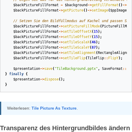
$backPictureFillFormat
=
$background
->
getFillFormat
()
->
ge
$backPictureFillFormat
->
getPicture
()
->
setImage
(
$ppImage
);
// Setzen Sie den Bildfüllmodus auf Kachel und passen Sie
$backPictureFillFormat
->
setPictureFillMode
(
PictureFillMod
$backPictureFillFormat
->
setTileOffsetX
(
15
);
$backPictureFillFormat
->
setTileOffsetY
(
15
);
$backPictureFillFormat
->
setTileScaleX
(
46
);
$backPictureFillFormat
->
setTileScaleY
(
87
);
$backPictureFillFormat
->
setTileAlignment
(
RectangleAlignme
$backPictureFillFormat
->
setTileFlip
(
TileFlip
::
FlipY
);
$presentation
->
save
(
"TileBackground.pptx"
,
SaveFormat
::
Pp
}
finally
{
$presentation
->
dispose
();
}
Weiterlesen:
Tile Picture As Texture
.
Transparenz des Hintergrundbildes ändern