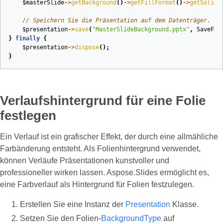
$masterSlide
->
getBackground
()
->
getFillFormat
()
->
getSolidF
// Speichern Sie die Präsentation auf dem Datenträger.
$presentation
->
save
(
"MasterSlideBackground.pptx"
,
SaveFor
}
finally
{
$presentation
->
dispose
();
}
Verlaufshintergrund für eine Folie
festlegen
Ein Verlauf ist ein grafischer Effekt, der durch eine allmähliche
Farbänderung entsteht. Als Folienhintergrund verwendet,
können Verläufe Präsentationen kunstvoller und
professioneller wirken lassen. Aspose.Slides ermöglicht es,
eine Farbverlauf als Hintergrund für Folien festzulegen.
Erstellen Sie eine Instanz der
Presentation
Klasse.
Setzen Sie den Folien-
BackgroundType
auf