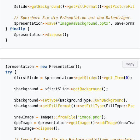
$slide
->
getBackground
()
->
getFillFormat
()
->
getPictureFillF
// Speichern Sie die Präsentation auf dem Datenträger.
$presentation
->
save
(
"ImageAsBackground.pptx"
,
SaveFormat
:
}
finally
{
$presentation
->
dispose
();
}
Copy
$presentation
=
new
Presentation
();
try
{
$firstSlide
=
$presentation
->
getSlides
()
->
get_Item
(
0
);
$background
=
$firstSlide
->
getBackground
();
$background
->
setType
(
BackgroundType
::
OwnBackground
);
$background
->
getFillFormat
()
->
setFillType
(
FillType
::
Pictu
$newImage
=
Images
::
fromFile
(
"image.png"
);
$ppImage
=
$presentation
->
getImages
()
->
addImage
(
$newImage
$newImage
->
dispose
();
// Legen Sie das für die Hintergrundfüllung verwendete Bi