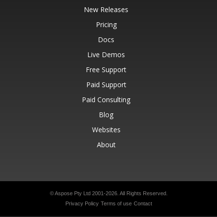
New Releases
Pricing
Docs
Live Demos
Free Support
Paid Support
Paid Consulting
Blog
Websites
About
© Aspose Pty Ltd 2001-2026.
All Rights Reserved.
Privacy Policy
Terms of use
Contact