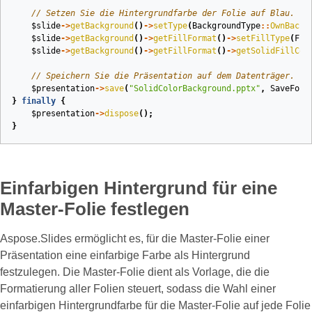
// Setzen Sie die Hintergrundfarbe der Folie auf Blau.
$slide
->
getBackground
()
->
setType
(
BackgroundType
::
OwnBackg
$slide
->
getBackground
()
->
getFillFormat
()
->
setFillType
(
Fil
$slide
->
getBackground
()
->
getFillFormat
()
->
getSolidFillCol
// Speichern Sie die Präsentation auf dem Datenträger.
$presentation
->
save
(
"SolidColorBackground.pptx"
,
SaveForm
}
finally
{
$presentation
->
dispose
();
}
Einfarbigen Hintergrund für eine
Master‑Folie festlegen
Aspose.Slides ermöglicht es, für die Master‑Folie einer
Präsentation eine einfarbige Farbe als Hintergrund
festzulegen. Die Master‑Folie dient als Vorlage, die die
Formatierung aller Folien steuert, sodass die Wahl einer
einfarbigen Hintergrundfarbe für die Master‑Folie auf jede Folie