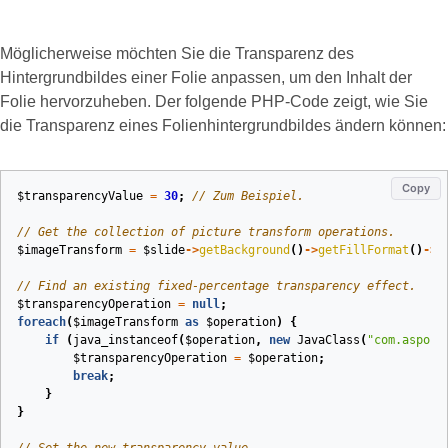
Möglicherweise möchten Sie die Transparenz des
Hintergrundbildes einer Folie anpassen, um den Inhalt der
Folie hervorzuheben. Der folgende PHP‑Code zeigt, wie Sie
die Transparenz eines Folienhintergrundbildes ändern können:
Copy
$transparencyValue
=
30
;
// Zum Beispiel.
// Get the collection of picture transform operations.
$imageTransform
=
$slide
->
getBackground
()
->
getFillFormat
()
->
g
// Find an existing fixed-percentage transparency effect.
$transparencyOperation
=
null
;
foreach
(
$imageTransform
as
$operation
)
{
if
(
java_instanceof
(
$operation
,
new
JavaClass
(
"com.aspose
$transparencyOperation
=
$operation
;
break
;
}
}