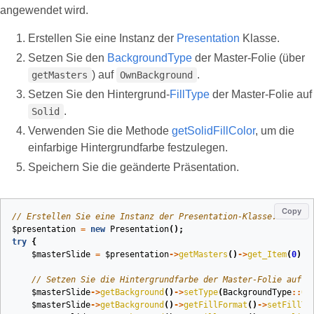
angewendet wird.
Erstellen Sie eine Instanz der
Presentation
Klasse.
Setzen Sie den
BackgroundType
der Master‑Folie (über
) auf
.
getMasters
OwnBackground
Setzen Sie den Hintergrund-
FillType
der Master‑Folie auf
.
Solid
Verwenden Sie die Methode
getSolidFillColor
, um die
einfarbige Hintergrundfarbe festzulegen.
Speichern Sie die geänderte Präsentation.
Copy
// Erstellen Sie eine Instanz der Presentation-Klasse.
$presentation
=
new
Presentation
();
try
{
$masterSlide
=
$presentation
->
getMasters
()
->
get_Item
(
0
);
// Setzen Sie die Hintergrundfarbe der Master-Folie auf W
$masterSlide
->
getBackground
()
->
setType
(
BackgroundType
::
Ow
$masterSlide
->
getBackground
()
->
getFillFormat
()
->
setFillTy