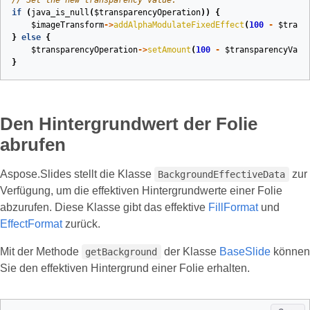
// Set the new transparency value.
if
(
java_is_null
(
$transparencyOperation
))
{
$imageTransform
->
addAlphaModulateFixedEffect
(
100
-
$trans
}
else
{
$transparencyOperation
->
setAmount
(
100
-
$transparencyValu
}
Den Hintergrundwert der Folie
abrufen
Aspose.Slides stellt die Klasse
zur
BackgroundEffectiveData
Verfügung, um die effektiven Hintergrundwerte einer Folie
abzurufen. Diese Klasse gibt das effektive
FillFormat
und
EffectFormat
zurück.
Mit der Methode
der Klasse
BaseSlide
können
getBackground
Sie den effektiven Hintergrund einer Folie erhalten.